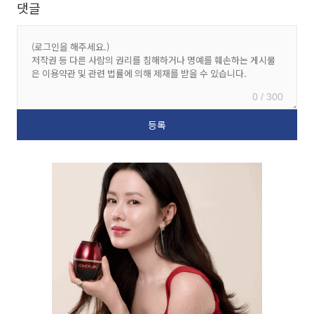
댓글
0 / 300