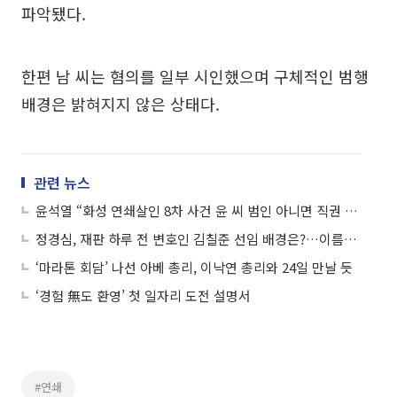
파악됐다.
한편 남 씨는 혐의를 일부 시인했으며 구체적인 범행
배경은 밝혀지지 않은 상태다.
관련 뉴스
윤석열 “화성 연쇄살인 8차 사건 윤 씨 범인 아니면 직권 재심 청구”
정경심, 재판 하루 전 변호인 김칠준 선임 배경은?…이름난 '인권 변호사'
‘마라톤 회담’ 나선 아베 총리, 이낙연 총리와 24일 만날 듯
‘경험 無도 환영’ 첫 일자리 도전 설명서
#연쇄