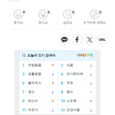
0
0
0
0
좋아요
화나요
슬퍼요
추가취재 원해요