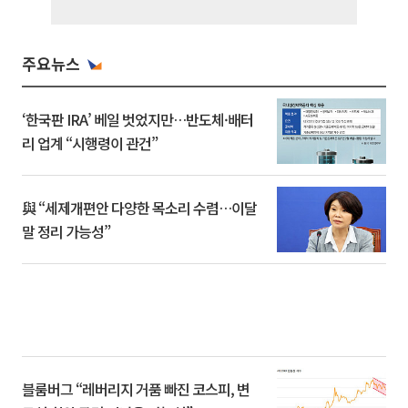
주요뉴스
‘한국판 IRA’ 베일 벗었지만…반도체·배터
리 업계 “시행령이 관건”
與 “세제개편안 다양한 목소리 수렴…이달
말 정리 가능성”
블룸버그 “레버리지 거품 빠진 코스피, 변