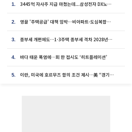
3445억 자사주 지급 마쳤는데...삼성전자 DX노조, 뒤늦은 '떼쓰기 집회'
1.
영끌 '주택공급' 대책 임박⋯비아파트·도심복합까지 총동원
2.
종부세 개편에도…1·3주택 종부세 격차 2028년부터 확대
3.
바다 태운 폭염에…회 한 접시도 ‘히트플레이션’
4.
이란, 미국에 호르무즈 합의 조건 제시…美 “경기 아직 안 끝나” [종합]
5.