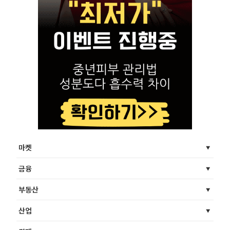
마켓
금융
부동산
산업