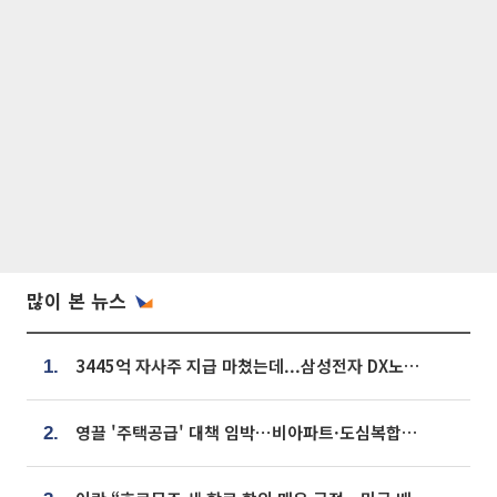
많이 본 뉴스
3445억 자사주 지급 마쳤는데...삼성전자 DX노조, 뒤늦은 '떼쓰기 집회'
1.
영끌 '주택공급' 대책 임박⋯비아파트·도심복합까지 총동원
2.