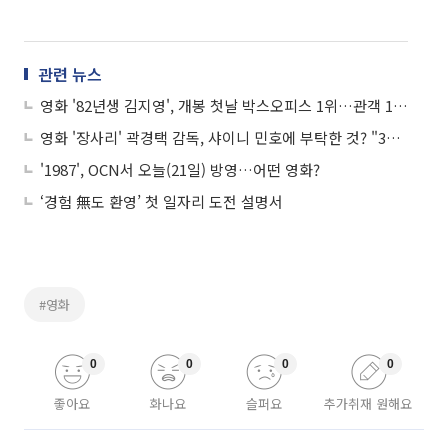
관련 뉴스
영화 '82년생 김지영', 개봉 첫날 박스오피스 1위…관객 13만8000명 동원
영화 '장사리' 곽경택 감독, 샤이니 민호에 부탁한 것? "3분의 2정도만…"
'1987', OCN서 오늘(21일) 방영…어떤 영화?
‘경험 無도 환영’ 첫 일자리 도전 설명서
#영화
0
0
0
0
좋아요
화나요
슬퍼요
추가취재 원해요