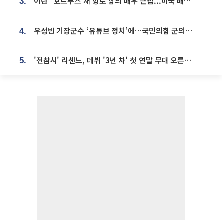
이란 “호르무즈 새 항로 합의 매우 근접...미국 배상 먼저”
3.
우성빈 기장군수 ‘유튜브 정치’에…국민의힘 군의원들 집단 반발
4.
'전참시' 리센느, 데뷔 '3년 차' 첫 연말 무대 오른다⋯"그동안 섭외 안 와"
5.