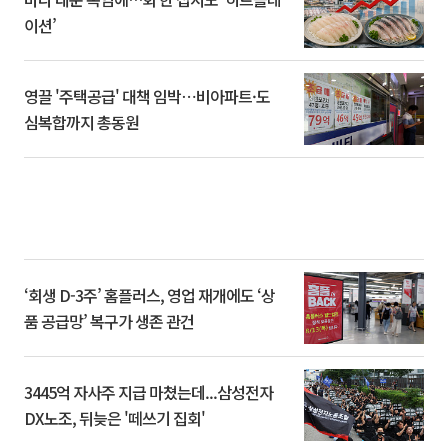
이션’
영끌 '주택공급' 대책 임박⋯비아파트·도
심복합까지 총동원
‘회생 D-3주’ 홈플러스, 영업 재개에도 ‘상
품 공급망’ 복구가 생존 관건
3445억 자사주 지급 마쳤는데...삼성전자
DX노조, 뒤늦은 '떼쓰기 집회'