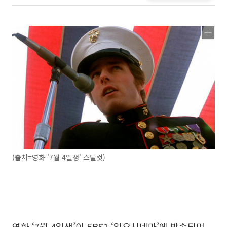
(출처=영화 '7월 4일생' 스틸컷)
영화 ‘7월 4일생’이 EBS1 ‘일요시네마’에 방송되며