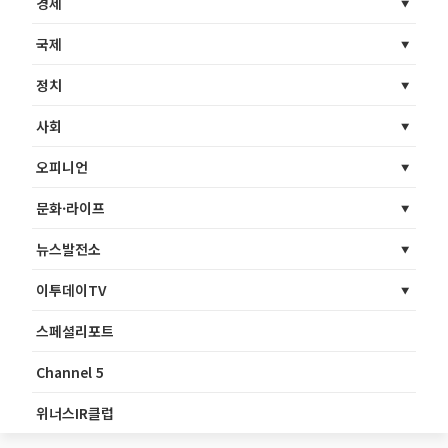
경제
국제
정치
사회
오피니언
문화·라이프
뉴스발전소
이투데이TV
스페셜리포트
Channel 5
위너스IR클럽