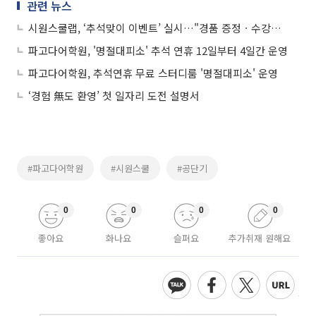
관련 뉴스
시원스쿨랩, ‘추석맞이 이벤트’ 실시…"경품 증정ㆍ수강기간 연장"
파고다어학원, '명절대피소' 추석 연휴 12일부터 4일간 운영
파고다어학원, 추석연휴 무료 스터디룸 '명절대피소' 운영
‘경험 無도 환영’ 첫 일자리 도전 설명서
#파고다어학원
#시원스쿨
#공단기
0
0
0
0
좋아요
화나요
슬퍼요
추가취재 원해요