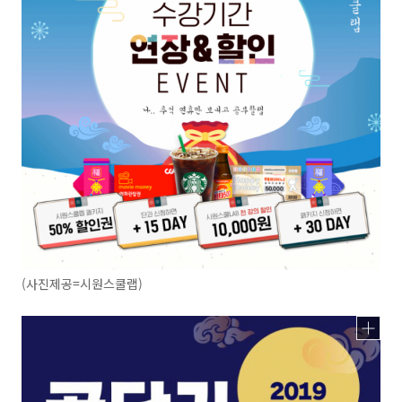
(사진제공=시원스쿨랩)