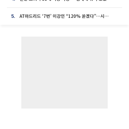
AT마드리드 ‘7번’ 이강인 “120% 쏟겠다”⋯시메오네 감독 “필요한 선수”
5.