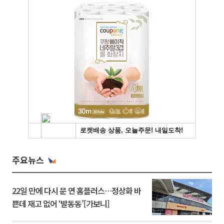
주요뉴스
22일 만에 다시 문 연 홈플러스…정상화 바
쁜데 재고 없어 ‘발동동’[가보니]