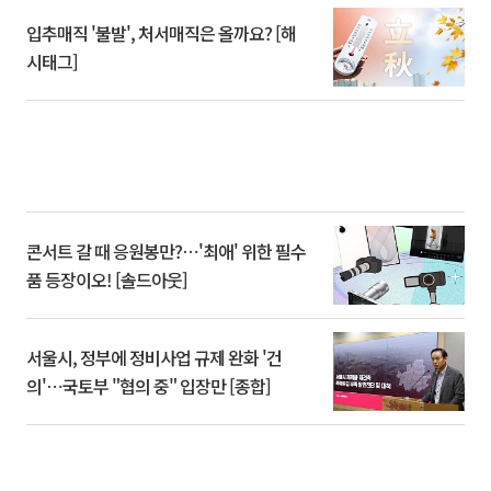
입추매직 '불발', 처서매직은 올까요? [해
시태그]
콘서트 갈 때 응원봉만?⋯'최애' 위한 필수
품 등장이오! [솔드아웃]
서울시, 정부에 정비사업 규제 완화 '건
의'⋯국토부 "협의 중" 입장만 [종합]