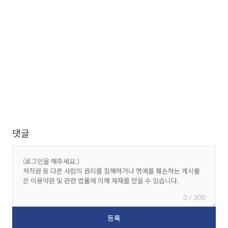
댓글
0 / 300