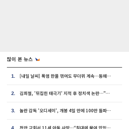
많이 본 뉴스
[내일 날씨] 폭염 한풀 꺾여도 무더위 계속⋯동해안 이틀 연속 비
1.
김희철, '뒤집힌 태극기' 지적 후 정치색 논란…"좌우 떠나 우리나라 국기"
2.
놀란 감독 '오디세이', 개봉 4일 만에 100만 돌파⋯'왕사남' 보다 빠르다
3.
천안 교회서 11세 아동 사망…“침대에 묶여 있었다” 진술 확보
4.