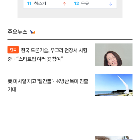
주요뉴스
한국 드론기술, 우크라 전장서 시험
단독
중…“스타트업 여러 곳 참여”
美 미사일 재고 ‘빨간불’…K방산 북미 진출
기대