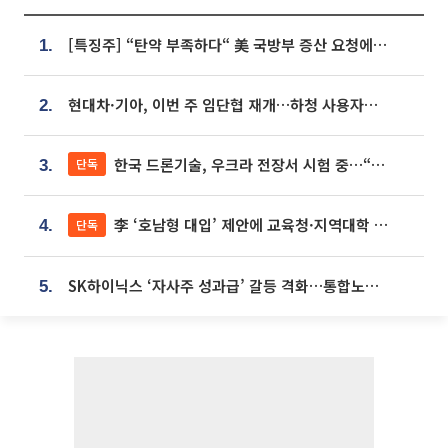
[특징주] “탄약 부족하다“ 美 국방부 증산 요청에⋯국내 방산주 급등세
1.
현대차·기아, 이번 주 임단협 재개…하청 사용자성 재심도 ‘변수’
2.
한국 드론기술, 우크라 전장서 시험 중…“스타트업 여러 곳 참여”
단독
3.
李 ‘호남형 대입’ 제안에 교육청·지역대학 서·논술형 입시 연계 '착수'
단독
4.
SK하이닉스 ‘자사주 성과급’ 갈등 격화…통합노조 출범 움직임
5.