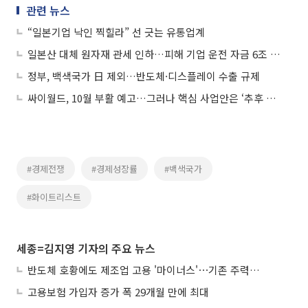
관련 뉴스
“일본기업 낙인 찍힐라” 선 긋는 유통업계
일본산 대체 원자재 관세 인하…피해 기업 운전 자금 6조 공급
정부, 백색국가 日 제외…반도체·디스플레이 수출 규제
싸이월드, 10월 부활 예고…그러나 핵심 사업안은 ‘추후 공개’
#경제전쟁
#경제성장률
#백색국가
#화이트리스트
세종=김지영 기자의 주요 뉴스
반도체 호황에도 제조업 고용 '마이너스'⋯기존 주력산업 부진에 발복
고용보험 가입자 증가 폭 29개월 만에 최대