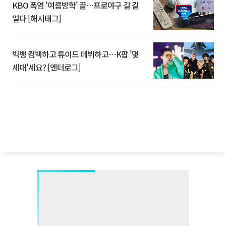
KBO 폭염 '여름방학' 끝…프로야구 갈 길
멀다 [해시태그]
빅뱅 컴백하고 튜이드 데뷔하고⋯K팝 '몇
세대'세요? [엔터로그]