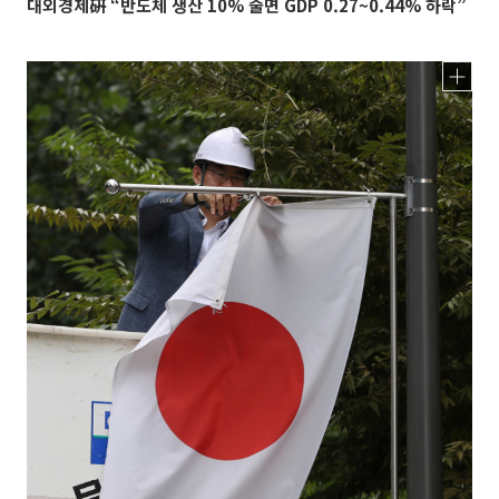
대외경제硏 “반도체 생산 10% 줄면 GDP 0.27~0.44% 하락”