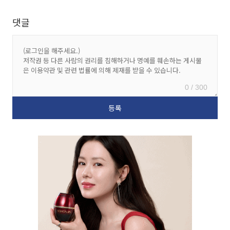
댓글
0 / 300