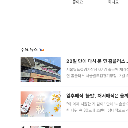
좋아요
화나요
주요 뉴스
22일 만에 다시 문 연 홈플러스
서울월드컵경기장점 67명 출근해 재개점 
연 홈플러스 서울월드컵경기장점. 7일 
우유, 과일 같은 신선식품이 차근차근 자
입추매직 '불발', 처서매직은 올
“와 이제 시원한 거 같아” 단체 ‘뇌손상
한 더위 속 30도대 초반이 상대적으로
지역에 있었습니다. 7월 말에는 서풍과