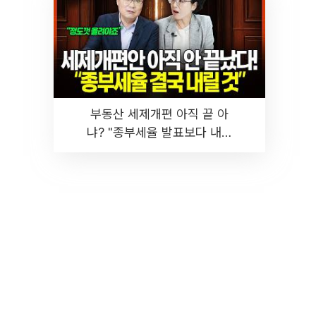
부동산 세제개편 아직 끝 아
냐? "종부세율 발표보다 내릴
것" 장기거주·양도세 전망 I 집
땅지성 I 김인만, 진미윤