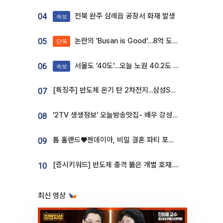
전북 완주 삼례읍 공장서 화재 발생
04
속보
논란의 'Busan is Good'…8억 도시브랜드, 용산 대통령실 CI 업체가 수행
05
단독
서울도 '40도'…오늘 노원 40.2도 기록
06
속보
[특징주] 반도체 온기 탄 2차전지...삼성SDI, 장 초반 7% 넘게 껑충
07
'2TV 생생정보' 오늘방송맛집- 배우 강성진 단골! 쌀국수ㆍ푸팟퐁 커리 맛집 '블○○○'
08
톰 홀랜드♥젠데이아, 비밀 결혼 파티 포착⋯호텔 대관비만 9억
09
[증시키워드] 반도체 충격 뚫은 개별 호재...포스코퓨처엠·에코프로·한화솔루션 '눈길'
10
최신 영상