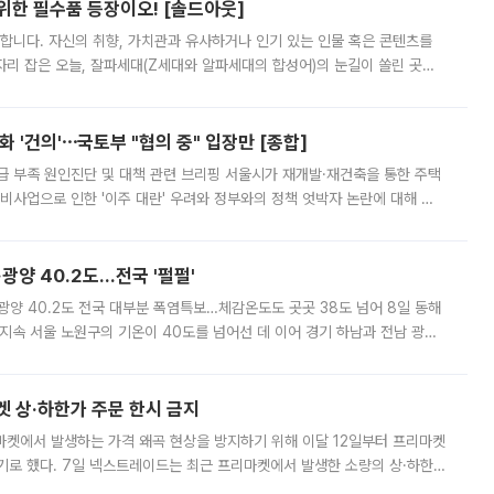
 위한 필수품 등장이오! [솔드아웃]
합니다. 자신의 취향, 가치관과 유사하거나 인기 있는 인물 혹은 콘텐츠를
'가 자리 잡은 오늘, 잘파세대(Z세대와 알파세대의 합성어)의 눈길이 쏠린 곳은
리는 공연장. 응원봉만큼이나 눈에 띄는 게 있습니다. 공연이 시작되기
 '건의'⋯국토부 "협의 중" 입장만 [종합]
급 부족 원인진단 및 대책 관련 브리핑 서울시가 재개발·재건축을 통한 주택
비사업으로 인한 '이주 대란' 우려와 정부와의 정책 엇박자 논란에 대해 정
실장은 2031년까지 31만 가구 착공 목표에 차질이 없다는 입장이나,
·광양 40.2도…전국 '펄펄'
·광양 40.2도 전국 대부분 폭염특보…체감온도도 곳곳 38도 넘어 8일 동해
지속 서울 노원구의 기온이 40도를 넘어선 데 이어 경기 하남과 전남 광양
. 전국 대부분 지역에 폭염특보가 내려진 가운데 곳곳에서 39~40도 안팎
켓 상·하한가 주문 한시 금지
마켓에서 발생하는 가격 왜곡 현상을 방지하기 위해 이달 12일부터 프리마켓
기로 했다. 7일 넥스트레이드는 최근 프리마켓에서 발생한 소량의 상·하한
, 주문 오류로 인한 가격 급등락을 최소화하기 위한 비상 대응방안을 발표