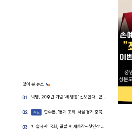
많이 본 뉴스
빅뱅, 20주년 기념 '새 뱅봉' 선보인다⋯콘서트 앞두고 팝업 개최
01
합수본, '통계 조작' 서울·경기·충북 선관위 등 추가 압수수색
02
속보
‘나솔사계’ 국화, 결별 후 재등장⋯첫인상 투표 휩쓸고 ‘인기녀’ 등극
03