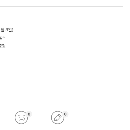
월 8일)
6%↑
증권
0
0