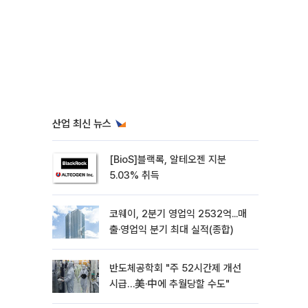
산업 최신 뉴스
[BioS]블랙록, 알테오젠 지분
5.03% 취득
코웨이, 2분기 영업익 2532억...매
출·영업익 분기 최대 실적(종합)
반도체공학회 "주 52시간제 개선
시급…美·中에 추월당할 수도"