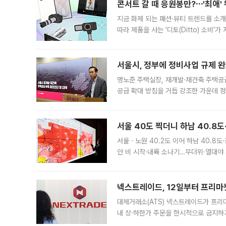
콘서트 갈 때 응원봉만?⋯'최애'
지금 화제 되는 패션·뷰티 트렌드를 소개
따라 제품을 사는 '디토(Ditto) 소비
어디일까요? 아이돌 콘서트 시작을 기다
서울시, 정부에 정비사업 규제 완화
명노준 주택실장, 재개발·재건축 주택공
공급 확대 방침을 거듭 강조한 가운데 정
면 반박하고 나섰다. 명노준 서울시 주택
서울 40도 찍더니 하남 40.8도
서울ㆍ노원 40.2도 이어 하남 40.8도
안 비 시작·내륙 소나기…무더위·열대야 
에서도 40도를 웃도는 기온이 관측됐다
의 극심한
넥스트레이드, 12일부터 프리마
대체거래소(ATS) 넥스트레이드가 프리
내 상·하한가 주문을 한시적으로 금지하
가 체결 사례와 관련해 설명자료를 내고