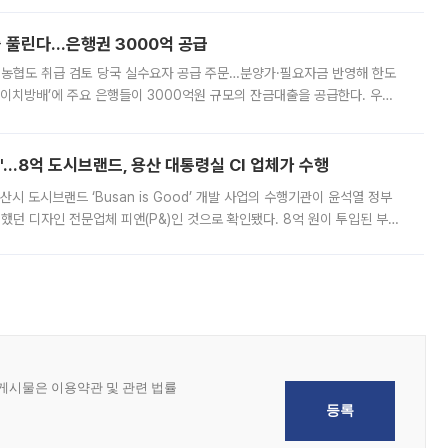
 풀린다…은행권 3000억 공급
리·농협도 취급 검토 당국 실수요자 공급 주문…분양가·필요자금 반영해 한도
에이치방배’에 주요 은행들이 3000억원 규모의 잔금대출을 공급한다. 우리
하고 있어 향후 공급 규모가 늘어날 전망이다. 7일 금융권에 따르면 KB국
od'…8억 도시브랜드, 용산 대통령실 CI 업체가 수행
시 도시브랜드 ‘Busan is Good’ 개발 사업의 수행기관이 윤석열 정부
여했던 디자인 전문업체 피앤(P&)인 것으로 확인됐다. 8억 원이 투입된 부산
 부족과 디자인 정체성 논란에 휩싸였던 만큼, 사업 선정 과정과 결과물에