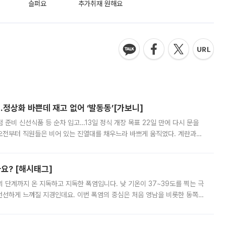
슬퍼요
추가취재 원해요
…정상화 바쁜데 재고 없어 ‘발동동’[가보니]
준비 신선식품 등 순차 입고…13일 정식 개장 목표 22일 만에 다시 문을
오전부터 직원들은 비어 있는 진열대를 채우느라 바쁘게 움직였다. 계란과
리를 잡기 시작했지만, 매장 곳곳엔 여전히 텅 빈 매대가 먼저 눈에 들어왔
까요? [해시태그]
’의 단계까지 온 지독하고 지독한 폭염입니다. 낮 기온이 37~39도를 찍는 극
 선선하게 느껴질 지경인데요. 이번 폭염의 중심은 처음 영남을 비롯한 동쪽
 북서풍이 산맥을 넘어 영남 쪽으로 내려오면서 뜨겁고 건조해졌는데요.