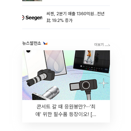
씨젠, 2분기 매출 1360억원…전년
比 19.2% 증가
뉴스발전소
콘서트 갈 때 응원봉만?⋯'최
애' 위한 필수품 등장이오! [솔
드아웃]