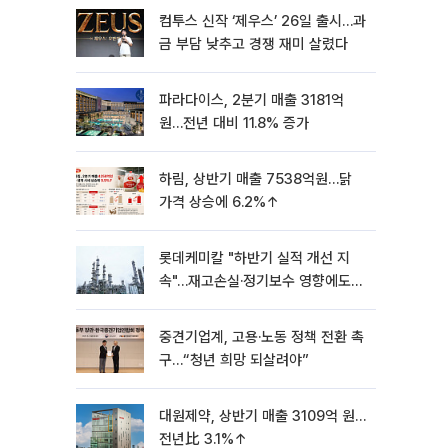
컴투스 신작 ‘제우스’ 26일 출시…과
금 부담 낮추고 경쟁 재미 살렸다
파라다이스, 2분기 매출 3181억
원…전년 대비 11.8% 증가
하림, 상반기 매출 7538억원…닭
가격 상승에 6.2%↑
롯데케미칼 "하반기 실적 개선 지
속"…재고손실·정기보수 영향에도
흑자 유지
중견기업계, 고용·노동 정책 전환 촉
구…“청년 희망 되살려야”
대원제약, 상반기 매출 3109억 원…
전년比 3.1%↑