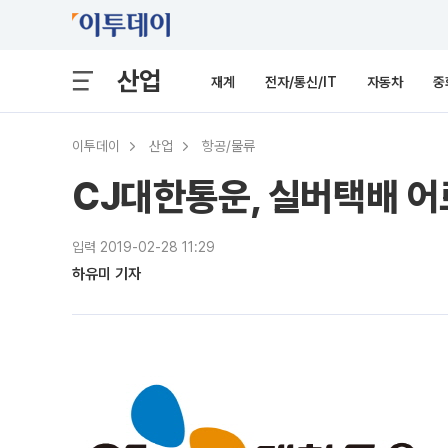
산업
재계
전자/통신/IT
자동차
중
이투데이
산업
항공/물류
CJ대한통운, 실버택배 어
입력 2019-02-28 11:29
하유미 기자