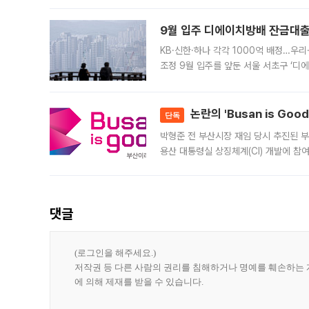
9월 입주 디에이치방배 잔금대출
KB·신한·하나 각각 1000억 배정…우
조정 9월 입주를 앞둔 서울 서초구 ‘디
은행과 NH농협은행도 대출 취급을 검토
민은행
논란의 'Busan is Go
단독
박형준 전 부산시장 재임 당시 추진된 부산
용산 대통령실 상징체계(CI) 개발에 참
도시브랜드 사업이 공개 이후 시민 공감
댓글