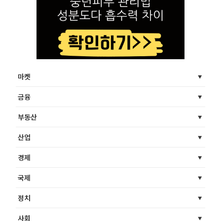
마켓
금융
부동산
산업
경제
국제
정치
사회