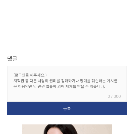
댓글
0 / 300