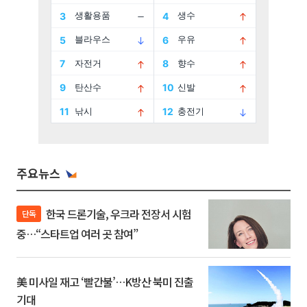
주요뉴스
한국 드론기술, 우크라 전장서 시험
단독
중…“스타트업 여러 곳 참여”
美 미사일 재고 ‘빨간불’…K방산 북미 진출
기대