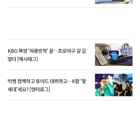
KBO 폭염 '여름방학' 끝…프로야구 갈 길
멀다 [해시태그]
빅뱅 컴백하고 튜이드 데뷔하고⋯K팝 '몇
세대'세요? [엔터로그]