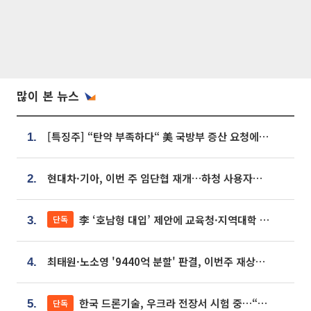
많이 본 뉴스
[특징주] “탄약 부족하다“ 美 국방부 증산 요청에⋯국내 방산주 급등세
1.
현대차·기아, 이번 주 임단협 재개…하청 사용자성 재심도 ‘변수’
2.
李 ‘호남형 대입’ 제안에 교육청·지역대학 서·논술형 입시 연계 '착수'
단독
3.
최태원·노소영 '9440억 분할' 판결, 이번주 재상고 여부 주목
4.
한국 드론기술, 우크라 전장서 시험 중…“스타트업 여러 곳 참여”
단독
5.