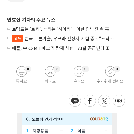
변효선 기자의 주요 뉴스
트럼프는 ‘로키’, 후티는 ‘하이키’…이란 압박전 속 홍해·예멘 전선 격화
한국 드론기술, 우크라 전장서 시험 중…“스타트업 여러 곳 참여”
단독
애플, 中 CXMT 메모리 탑재 시험…AI발 공급난에 조달처 다변화
0
0
0
0
좋아요
화나요
슬퍼요
추가취재 원해요