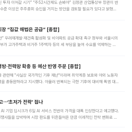
닌 투자 이어갈 시기” “주52시간제도 손봐야” 김정관 산업통상부 장관이 반
 수준 이상은 주주총회 승인을 거치는 방안을 검토할 필요가 있다고 밝혔다.
배구조와 주주권 강화 논의가 이어지는 가운데, 핵심 연구인력에 대한
 “집값 해법은 공급” [종합]
안” 우려재개발·재건축 활성화 및 비아파트 공급 확대 촉구 정부와 서울시의
정부가 고가주택과 비거주 1주택자 등의 세 부담을 높여 수요를 억제하는 카
키울 것이라며 세금이 아닌 공급이 근본적인 처방이라고 전면 반박했다.
방·전력망 확충 등 예산 반영 주문 [종합]
과 관련해 "사실상 국가적인 기후 재난"이라며 취약계층 보호와 야외 노동자
정력을 총동원하라고 지시했다. 아울러 반복되는 극한 기후에 대비해 폭염 대응
영하는 방안도 검토하라고 주문했다. 이 대통령은 이날 폭염·가뭄 대
예고⋯‘초저가 전략’ 접나
 AI 기업 딥시크가 6일 AI 서비스 전반의 가격을 대폭 인상한다고 예고했다.
 경쟁사들을 압박하며 시장 판도를 뒤흔들어온 만큼 이례적인 전략 변화로 평
 이날 공지를 통해 구체적인 인상 폭은 공개하지 않았지만 상당한 수