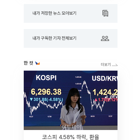
내가 저장한 뉴스 모아보기
내가 구독한 기자 전체보기
한 컷
코스피 4.58% 하락, 환율