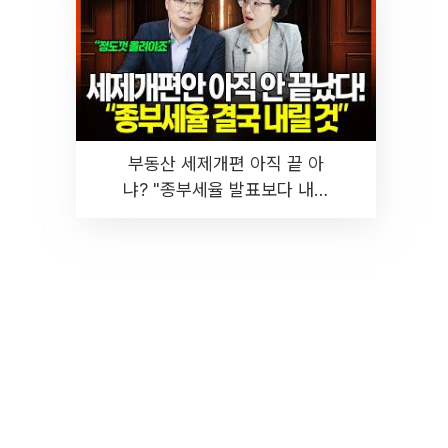
부동산 세제개편 아직 끝 아
냐? "종부세율 발표보다 내릴
것" 장기거주·양도세 전망 I 집
땅지성 I 김인만, 진미윤