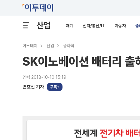
산업
재계
전자/통신/IT
자동차
중
이투데이
산업
중화학
SK이노베이션 배터리 출
입력 2018-10-10 15:19
변효선 기자
구독