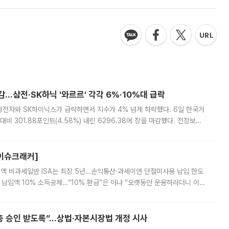
감…삼전·SK하닉 '와르르' 각각 6%·10%대 급락
삼성전자와 SK하이닉스가 급락하면서 지수가 4% 넘게 하락했다. 6일 한국거
비 301.88포인트(4.58%) 내린 6296.38에 장을 마감했다. 전장보다
스피는 장중 한때 6550.94까지 오르기도 했으나 6238.32까지 밀리기도 했
[이슈크래커]
 전액 비과세일반 ISA는 최장 5년…손익통산·과세이연 단절미사용 납입 한도
납입액 10% 소득공제…“10% 환급”은 아냐 “오랫동안 운용하라더니 이제
 ‘만능 절세 통장’으로 불리는 개인종합자산관리계좌(ISA)가 두 갈래로 개
주총 승인 받도록”…상법·자본시장법 개정 시사