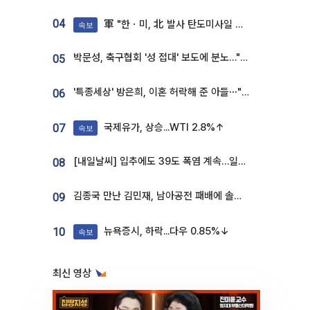
04
軍 "한ㆍ미, 北 발사 탄도미사일 제원 정밀분석 중"
속보
박문성, 축구협회 '성 접대' 보도에 분노…"다 말아먹으려고 작정했나"
05
'특종세상' 방은희, 이혼 허락해 준 아들⋯"너무 잘 커줬다" 오열
06
국제유가, 상승...WTI 2.8%↑
07
속보
[내일날씨] 입추에도 39도 폭염 계속…일부 지역 소나기
08
김종국 만난 김민재, 남아공전 패배에 솔직한 속내⋯"선수들도 못하긴 했다"
09
뉴욕증시, 하락...다우 0.85%↓
10
속보
최신 영상