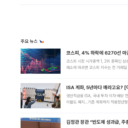
주요 뉴스
코스피, 4% 하락에 6270선 마
코스피 시장 시가총액 1, 2위 종목인 
래소에 따르면 코스피 지수는 전 거래일 대
1.81% 내린 6478.75에 출발한 코
다. 이날 오전
ISA 계좌, 5년마다 깨라고요? 
생산적금융 ISA, 국내 투자 이자·배당
이월도 폐지…기존 계좌까지 적용청년형 
는 5년마다 계좌를 해지하라는 건가요?”
편을
김정관 장관 “반도체 성과급, 