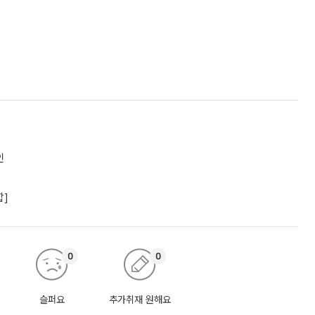
인
합]
0
0
슬퍼요
추가취재 원해요