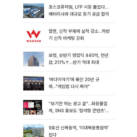
포스코퓨처엠, LFP 시장 뚫었다…
배터리사와 대규모 장기 공급 합의
웹젠, 신작 부재에 실적 감소…하반
기 신작 마케팅 강화
보령, 상반기 영업익 440억, 전년
比 21.1%↑…반기 역대 최대
'바다이야기'에 묶인 20년 규
제…"게임법 다시 짜야"
“보기만 하는 광고 끝“…화장품업
계, SNS 홍보도 ‘참여형 콘텐츠’로
변모[K뷰티 라방戰]
9호선 신목동역, ‘이대목동병원역’
된다