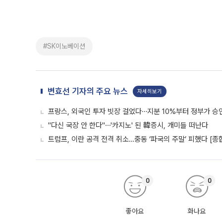
#SK이노베이션
변효선 기자의 주요 뉴스
자세히보기
프랑스, 외국인 투자 빗장 걸었다⋯지분 10%부터 정부가 승
"다신 국장 안 한다"⋯'카지노' 된 韓증시, 개미들 떠난다
트럼프, 이란 공격 전격 취소…중동 ‘파국의 주말’ 피했다 [종
0
0
좋아요
화나요