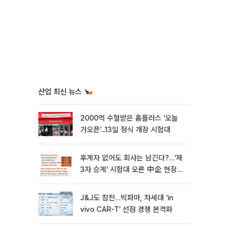
산업 최신 뉴스
2000억 수혈받은 홈플러스 ‘오늘
가오픈’...13일 정식 개장 시험대
후계자 없어도 회사는 남긴다?…‘제
3자 승계’ 시험대 오른 中企 현장
[기업승계 대전환]
J&J도 참전…빅파마, 차세대 ‘in
vivo CAR-T’ 선점 경쟁 본격화