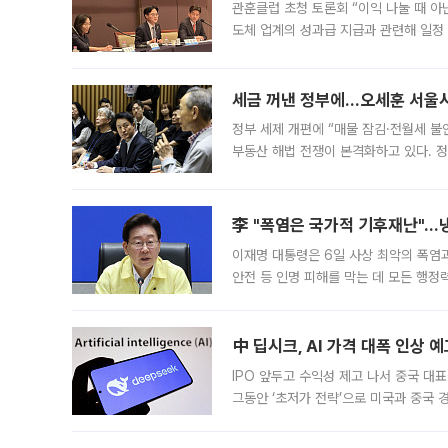
관훈클럽 초청 토론회 “이익 나눌 때 아
도체 업계의 성과급 지급과 관련해 일정
최근 상법·자본시장법 개정으로 기업 지
세금 꺼낸 정부에…오세훈 서울시장
정부 세제 개편에 “매물 잠김·전월세 불
부동산 해법 전쟁이 본격화하고 있다. 
드를 꺼내자 서울시는 전·월세 부담만 
李 "폭염은 국가적 기후재난"…냉
이재명 대통령은 6일 사상 최악의 폭염
안전 등 인명 피해를 막는 데 모든 행
인프라 확충 계획을 내년도 예산안에 반
中 딥시크, AI 가격 대폭 인상 
IPO 앞두고 수익성 제고 나서 중국 대표
그동안 ‘초저가 전략’으로 미국과 중국
가된다. 블룸버그통신에 따르면 딥시크는