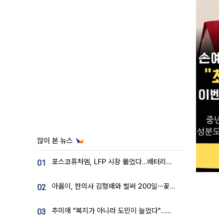
많이 본 뉴스
포스코퓨처엠, LFP 시장 뚫었다…배터리사와 대규모 장기 공급 합의
01
아옳이, 한의사 김형배와 벌써 200일⋯꽃다발 들고 "프러포즈 아냐"
02
추미애 "복지가 아니라 도민이 늘었다"…재정난 책임론 정면돌파
03