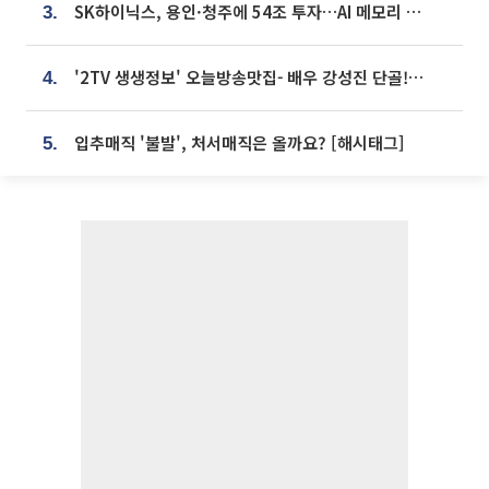
SK하이닉스, 용인·청주에 54조 투자…AI 메모리 생산기지 키운다
3.
'2TV 생생정보' 오늘방송맛집- 배우 강성진 단골! 쌀국수ㆍ푸팟퐁 커리 맛집 '블○○○'
4.
입추매직 '불발', 처서매직은 올까요? [해시태그]
5.