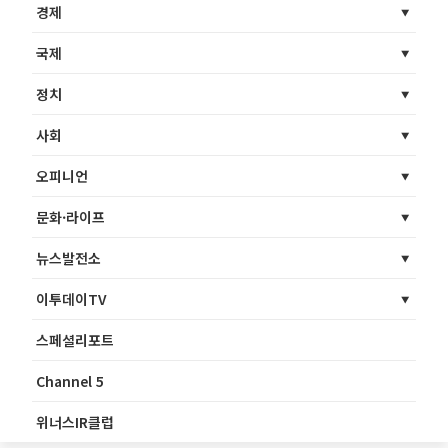
경제
국제
정치
사회
오피니언
문화·라이프
뉴스발전소
이투데이TV
스페셜리포트
Channel 5
위너스IR클럽