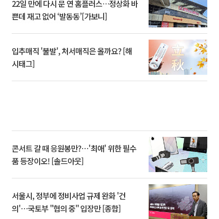
22일 만에 다시 문 연 홈플러스…정상화 바
쁜데 재고 없어 ‘발동동’[가보니]
입추매직 '불발', 처서매직은 올까요? [해
시태그]
콘서트 갈 때 응원봉만?⋯'최애' 위한 필수
품 등장이오! [솔드아웃]
서울시, 정부에 정비사업 규제 완화 '건
의'⋯국토부 "협의 중" 입장만 [종합]