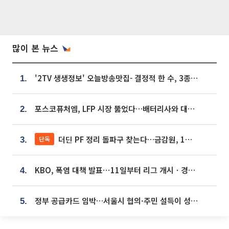
많이 본 뉴스
'2TV 생생정보' 오늘방송맛집- 결정적 한 수, 3종 메밀면! 메밀 소바 맛집 '의○○○○'
1.
포스코퓨처엠, LFP 시장 뚫었다…배터리사와 대규모 장기 공급 합의
2.
더딘 PF 정리 돌파구 찾는다…금감원, 1년 반 만에 매각설명회 재개
단독
3.
KBO, 폭염 대책 발표⋯11일부터 리그 개시ㆍ경기 오후 7시 시작
4.
정부 공급카드 임박…서울시 협의·주민 설득이 성패 가른다 [부동산 해법 전쟁]
5.