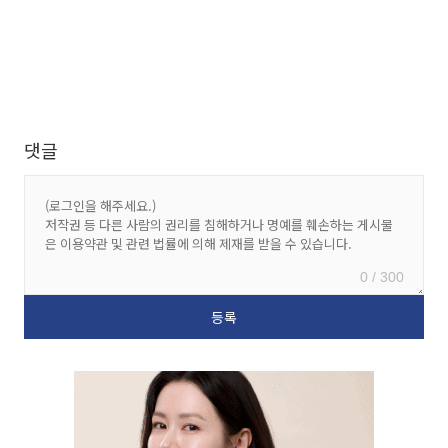
댓글
0 / 300