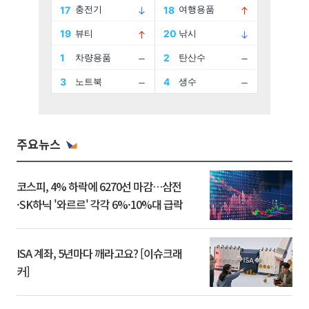
주요뉴스
코스피, 4% 하락에 6270선 마감…삼전
·SK하닉 '와르르' 각각 6%·10%대 급락
ISA 계좌, 5년마다 깨라고요? [이슈크래
커]