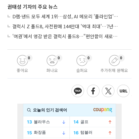
권태성 기자의 주요 뉴스
D램·낸드 모두 세계 1위…삼성, AI 메모리 '풀라인업'으로 승부
갤럭시 Z 폴드8, 사전판매 144만대 '역대 최대'…7년만에 갤노트10 기록 넘어
'여권'에서 영감 받은 갤럭시 폴드8…"편안함이 새로운 디자인 경쟁력"
0
0
0
0
좋아요
화나요
슬퍼요
추가취재 원해요