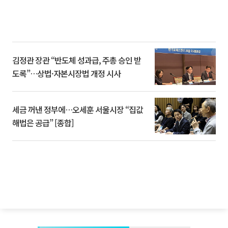
김정관 장관 “반도체 성과급, 주총 승인 받
도록”…상법·자본시장법 개정 시사
세금 꺼낸 정부에…오세훈 서울시장 “집값
해법은 공급” [종합]