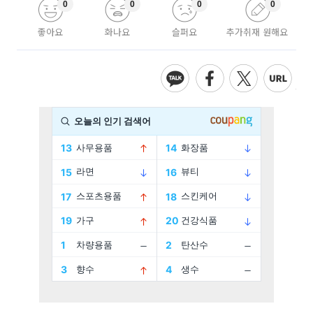
0
0
0
0
좋아요
화나요
슬퍼요
추가취재 원해요