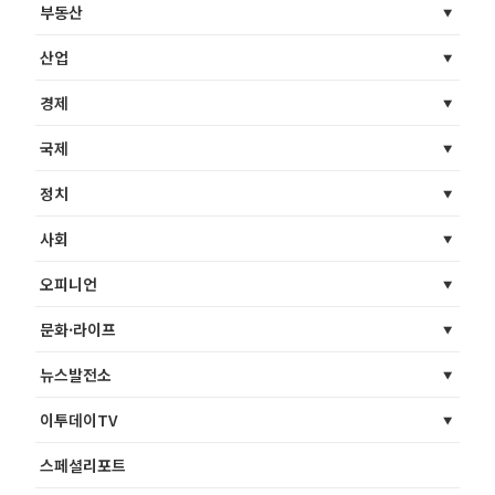
부동산
산업
경제
국제
정치
사회
오피니언
문화·라이프
뉴스발전소
이투데이TV
스페셜리포트