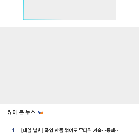
많이 본 뉴스
[내일 날씨] 폭염 한풀 꺾여도 무더위 계속⋯동해안 이틀 연속 비
1.