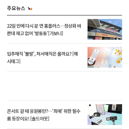
주요뉴스
22일 만에 다시 문 연 홈플러스…정상화 바
쁜데 재고 없어 ‘발동동’[가보니]
입추매직 '불발', 처서매직은 올까요? [해
시태그]
콘서트 갈 때 응원봉만?⋯'최애' 위한 필수
품 등장이오! [솔드아웃]