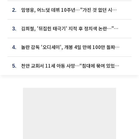
임영웅, 어느덧 데뷔 10주년⋯"가진 것 없던 시절, 내 앞엔 20명의 팬뿐"
2.
김희철, '뒤집힌 태극기' 지적 후 정치색 논란…"좌우 떠나 우리나라 국기"
3.
놀란 감독 '오디세이', 개봉 4일 만에 100만 돌파⋯'왕사남' 보다 빠르다
4.
천안 교회서 11세 아동 사망…“침대에 묶여 있었다” 진술 확보
5.