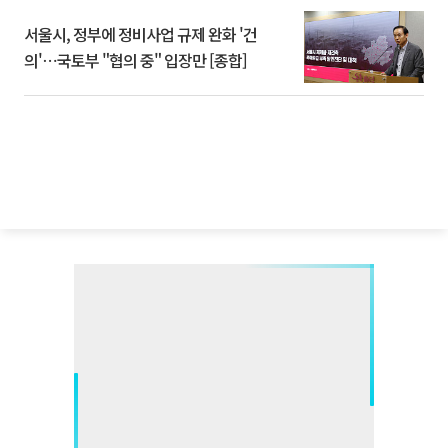
서울시, 정부에 정비사업 규제 완화 '건
의'⋯국토부 "협의 중" 입장만 [종합]