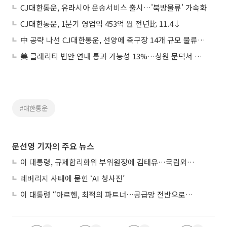
CJ대한통운, 유라시아 운송서비스 출시…'북방물류' 가속화
CJ대한통운, 1분기 영업익 453억 원 전년比 11.4↓
中 공략 나선 CJ대한통운, 선양에 축구장 14개 규모 물류센터 열어
美 클래리티 법안 연내 통과 가능성 13%…상원 문턱서 제동
#대한통운
문선영 기자의 주요 뉴스
이 대통령, 규제합리화위 부위원장에 김태유…국립외교원장 김흥규
레버리지 사태에 묻힌 ‘AI 청사진’
이 대통령 “아르헨, 최적의 파트너⋯공급망 전반으로 확대”