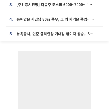
[주간증시전망] 다음주 코스피 6000~7000⋯“外人 수급은 정책이 변수”
3.
동해안은 시간당 80㎜ 폭우, 그 외 지역은 폭염…‘극과 극 날씨’
4.
뉴욕증시, 연준 금리인상 기대감 꺾이자 상승...S&P500 사상 최고치 [종합]
5.