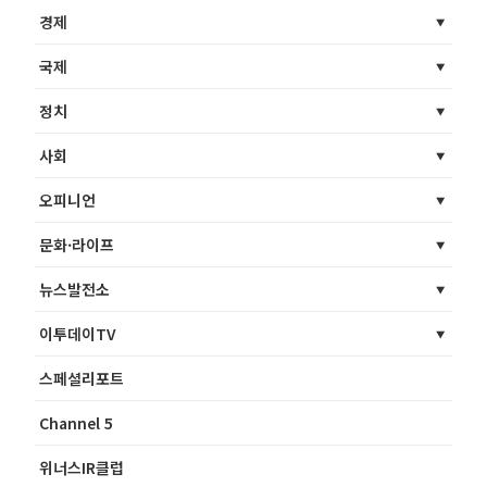
경제
국제
정치
사회
오피니언
문화·라이프
뉴스발전소
이투데이TV
스페셜리포트
Channel 5
위너스IR클럽