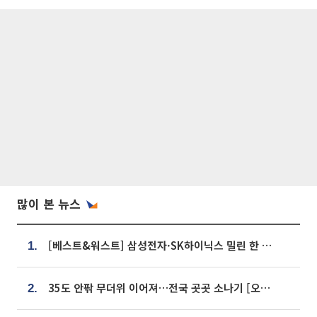
많이 본 뉴스
[베스트&워스트] 삼성전자·SK하이닉스 밀린 한 주…상상인증권은 85% 급등
1.
35도 안팎 무더위 이어져…전국 곳곳 소나기 [오늘 날씨]
2.