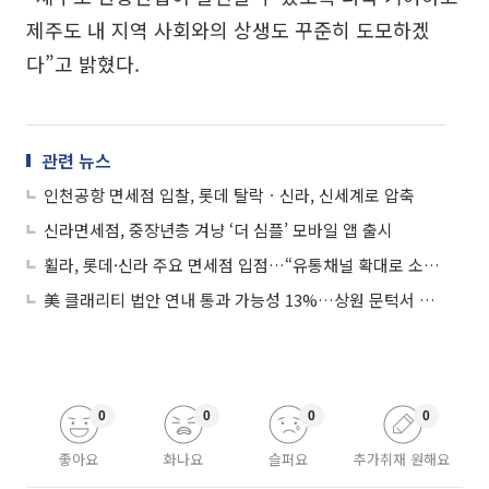
제주도 내 지역 사회와의 상생도 꾸준히 도모하겠
다”고 밝혔다.
관련 뉴스
인천공항 면세점 입찰, 롯데 탈락ㆍ신라, 신세계로 압축
신라면세점, 중장년층 겨냥 ‘더 심플’ 모바일 앱 출시
휠라, 롯데·신라 주요 면세점 입점…“유통채널 확대로 소비자 접점 강화”
美 클래리티 법안 연내 통과 가능성 13%…상원 문턱서 제동
0
0
0
0
좋아요
화나요
슬퍼요
추가취재 원해요