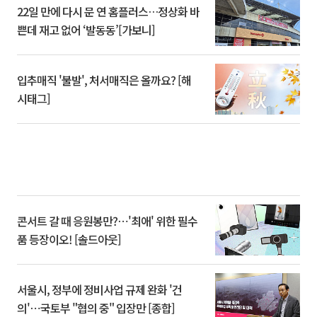
22일 만에 다시 문 연 홈플러스…정상화 바
쁜데 재고 없어 ‘발동동’[가보니]
입추매직 '불발', 처서매직은 올까요? [해
시태그]
콘서트 갈 때 응원봉만?⋯'최애' 위한 필수
품 등장이오! [솔드아웃]
서울시, 정부에 정비사업 규제 완화 '건
의'⋯국토부 "협의 중" 입장만 [종합]