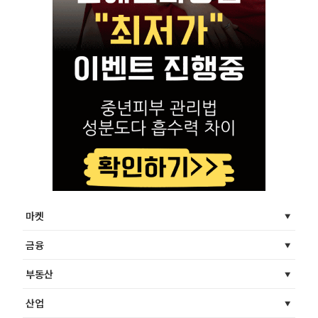
마켓
금융
부동산
산업