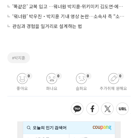
'똑같은' 교복 입고 …워너원 박지훈·위키미키 김도연·에이프릴 나은 "오늘 졸업했어요"
‘워너원’ 박우진‧박지훈 기내 영상 논란…소속사 측 “소문난 절친, 오해 없길”
관심과 경험을 일거리로 설계하는 법
#박지훈
0
0
0
0
좋아요
화나요
슬퍼요
추가취재 원해요