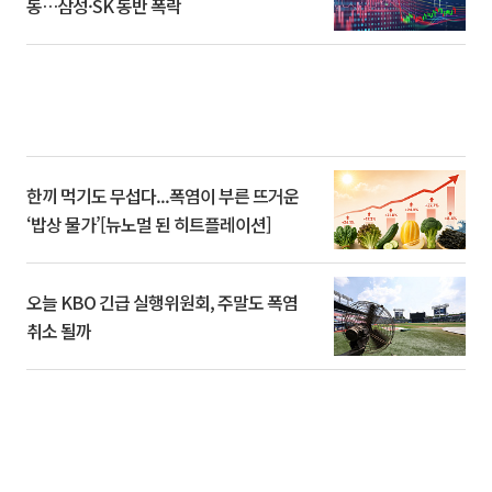
동…삼성·SK 동반 폭락
한끼 먹기도 무섭다...폭염이 부른 뜨거운
‘밥상 물가’[뉴노멀 된 히트플레이션]
오늘 KBO 긴급 실행위원회, 주말도 폭염
취소 될까