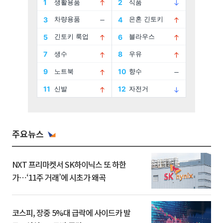
주요뉴스
NXT 프리마켓서 SK하이닉스 또 하한
가⋯‘11주 거래’에 시초가 왜곡
코스피, 장중 5%대 급락에 사이드카 발