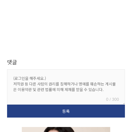
댓글
0 / 300