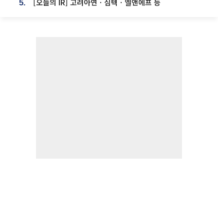
[오늘의 IR] 고려아연ㆍ심텍ㆍ엘앤에프 등
5.