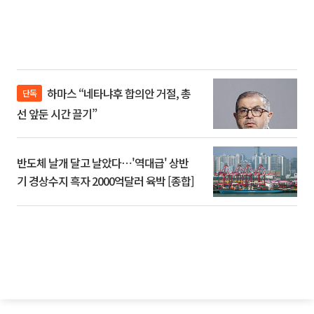
하마스 “네타냐후 합의안 거절, 총
단독
선 앞둔 시간 끌기”
반도체 날개 달고 날았다⋯'역대급' 상반
기 경상수지 흑자 2000억달러 육박 [종합]