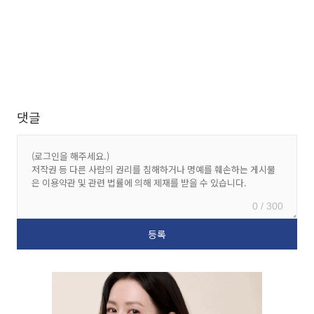
댓글
0 / 300