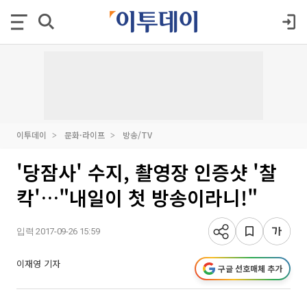
이투데이
문화·라이프
방송/TV
'당잠사' 수지, 촬영장 인증샷 '찰
칵'…"내일이 첫 방송이라니!"
입력 2017-09-26 15:59
이재영 기자
구글 선호매체 추가