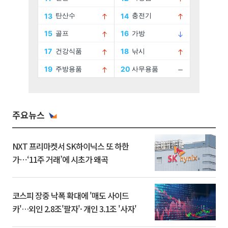
주요뉴스
NXT 프리마켓서 SK하이닉스 또 하한
가⋯‘11주 거래’에 시초가 왜곡
코스피 장중 낙폭 확대에 '매도 사이드
카'…외인 2.8조'팔자'· 개인 3.1조 '사자'