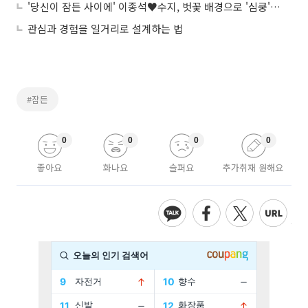
'당신이 잠든 사이에' 이종석♥수지, 벗꽃 배경으로 '심쿵' 메인 포스터 공개…몽환적 분위기 '물씬'
관심과 경험을 일거리로 설계하는 법
#잠든
0
0
0
0
좋아요
화나요
슬퍼요
추가취재 원해요