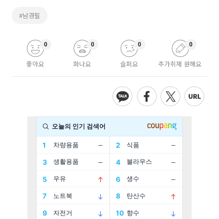
#남경필
0
0
0
0
좋아요
화나요
슬퍼요
추가취재 원해요