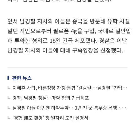
앞서 남경필 지사의 아들은 중국을 방문해 유학 시절
알던 지인으로부터 필로폰 4g을 구입, 국내로 밀반입
해 투약한 혐의로 18일 긴급 체포됐다. 경찰은 이날
남경필 지사의 아들에 대해 구속영장을 신청했다.
관련 뉴스
이혜훈 사퇴, 바른정당 자강·통합 ‘갈림길’…남경필 “찬밥 더운밥 가릴 게 없다”
경찰, 남경필 장남…마약 혐의 긴급체포
남경필 아들 이번엔 마약투약… 3년 전 군 복무중 폭행ㆍ성추행 어땠길래
‘경험 無도 환영’ 첫 일자리 도전 설명서