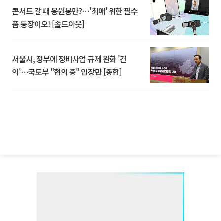
콘서트 갈 때 응원봉만?⋯'최애' 위한 필수
품 등장이오! [솔드아웃]
서울시, 정부에 정비사업 규제 완화 '건
의'⋯국토부 "협의 중" 입장만 [종합]