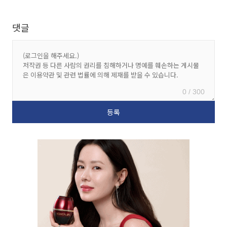
댓글
0 / 300