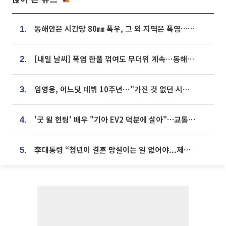
동해안은 시간당 80㎜ 폭우, 그 외 지역은 폭염…‘극과 극 날씨’
1.
[내일 날씨] 폭염 한풀 꺾여도 무더위 계속⋯동해안 이틀 연속 비
2.
임영웅, 어느덧 데뷔 10주년⋯"가진 것 없던 시절, 내 앞엔 20명의 팬뿐"
3.
'굿 윌 헌팅' 배우 "기아 EV2 덕분에 살아"…교통사고 후 안전성 극찬
4.
李대통령 “청년이 결혼 망설이는 일 없어야...제도상 불이익 조사”
5.