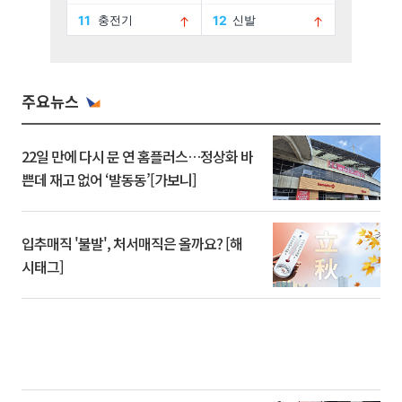
주요뉴스
22일 만에 다시 문 연 홈플러스…정상화 바
쁜데 재고 없어 ‘발동동’[가보니]
입추매직 '불발', 처서매직은 올까요? [해
시태그]