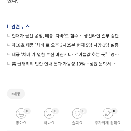
했다.
관련 뉴스
현대차 울산 공장, 태풍 ‘차바’로 침수… 생산라인 일부 중단
제18호 태풍 '차바'로 오후 3시25분 현재 5명 사망·1명 실종
태풍 ‘차바’가 덮친 부산 마린시티…“이름값 하는 듯” “영화 '해운대' 현실화 머지 않은 듯”
美 클래리티 법안 연내 통과 가능성 13%…상원 문턱서 제동
#태풍
0
0
0
0
좋아요
화나요
슬퍼요
추가취재 원해요