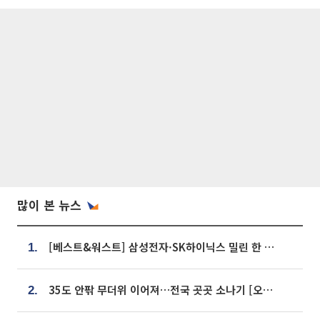
많이 본 뉴스
[베스트&워스트] 삼성전자·SK하이닉스 밀린 한 주…상상인증권은 85% 급등
1.
35도 안팎 무더위 이어져…전국 곳곳 소나기 [오늘 날씨]
2.