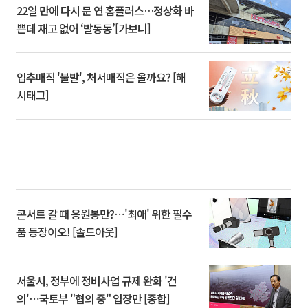
22일 만에 다시 문 연 홈플러스…정상화 바
쁜데 재고 없어 ‘발동동’[가보니]
입추매직 '불발', 처서매직은 올까요? [해
시태그]
콘서트 갈 때 응원봉만?⋯'최애' 위한 필수
품 등장이오! [솔드아웃]
서울시, 정부에 정비사업 규제 완화 '건
의'⋯국토부 "협의 중" 입장만 [종합]