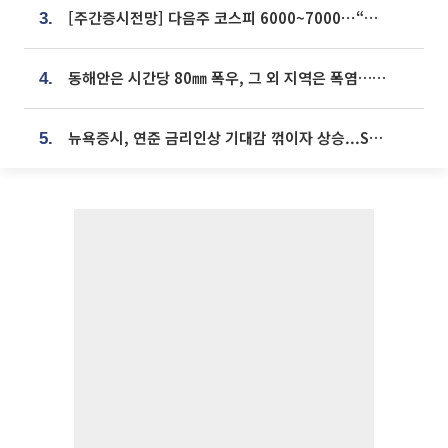
[주간증시전망] 다음주 코스피 6000~7000⋯“外人 수급은 정책이 변수”
3.
동해안은 시간당 80㎜ 폭우, 그 외 지역은 폭염…‘극과 극 날씨’
4.
뉴욕증시, 연준 금리인상 기대감 꺾이자 상승...S&P500 사상 최고치 [종합]
5.