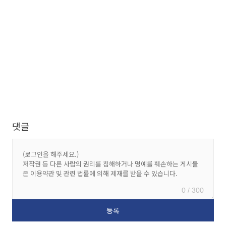
댓글
0 / 300