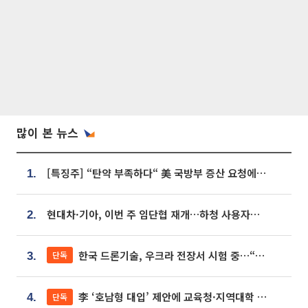
많이 본 뉴스
[특징주] “탄약 부족하다“ 美 국방부 증산 요청에⋯국내 방산주 급등세
1.
현대차·기아, 이번 주 임단협 재개…하청 사용자성 재심도 ‘변수’
2.
한국 드론기술, 우크라 전장서 시험 중…“스타트업 여러 곳 참여”
단독
3.
李 ‘호남형 대입’ 제안에 교육청·지역대학 서·논술형 입시 연계 '착수'
단독
4.