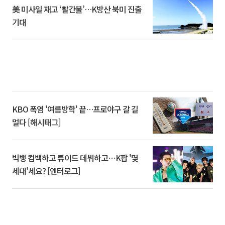
美 미사일 재고 ‘빨간불’…K방산 북미 진출
기대
KBO 폭염 '여름방학' 끝…프로야구 갈 길
멀다 [해시태그]
빅뱅 컴백하고 튜이드 데뷔하고⋯K팝 '몇
세대'세요? [엔터로그]