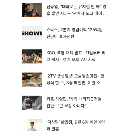
신동엽, "대학로는 뮤지컬 안 해" 경
솔 발언 사과⋯"관계자 노고 배려 못
해"
쇼박스, 2분기 영업이익 125억원…
전년비 흑자전환
KBO, 폭염 대책 발표⋯11일부터 리
그 개시ㆍ경기 오후 7시 시작
'2TV 생생정보' 오늘방송맛집- 결
정적 한 수, 3종 메밀면! 메밀 소바
맛집 '의○○○○'
키움 하영민, '좌측 대퇴직근건염'
진단⋯"큰 부상 아니다"
‘각시탈’ 반민정, 9월 6일 비연예인
과 결혼