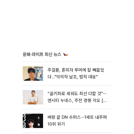
문화·라이프 최신 뉴스
주걸륜, 혼외자 루머에 칼 빼들었
다…"악의적 날조, 법적 대응"
“골키퍼로 세워도 최선 다할 것”⋯
맨시티 누네스, 주전 경쟁 각오 [인
터뷰]
벼랑 끝 DN 수퍼스⋯1세트 내주며
10위 위기