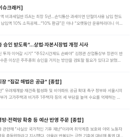
[이슈크래커]
 전액 비과세일반 ISA는 최장 5년…손익통산·과세이연 단절미사용 납입 한도
납입액 10% 소득공제…“10% 환급”은 아냐 “오랫동안 운용하라더니 이제
 ‘만능 절세 통장’으로 불리는 개인종합자산관리계좌(ISA)가 두 갈래로 개
주총 승인 받도록”…상법·자본시장법 개정 시사
닌 투자 이어갈 시기” “주52시간제도 손봐야” 김정관 산업통상부 장관이 반
 수준 이상은 주주총회 승인을 거치는 방안을 검토할 필요가 있다고 밝혔다.
배구조와 주주권 강화 논의가 이어지는 가운데, 핵심 연구인력에 대한
 “집값 해법은 공급” [종합]
안” 우려재개발·재건축 활성화 및 비아파트 공급 확대 촉구 정부와 서울시의
정부가 고가주택과 비거주 1주택자 등의 세 부담을 높여 수요를 억제하는 카
키울 것이라며 세금이 아닌 공급이 근본적인 처방이라고 전면 반박했다.
방·전력망 확충 등 예산 반영 주문 [종합]
과 관련해 "사실상 국가적인 기후 재난"이라며 취약계층 보호와 야외 노동자
정력을 총동원하라고 지시했다. 아울러 반복되는 극한 기후에 대비해 폭염 대응