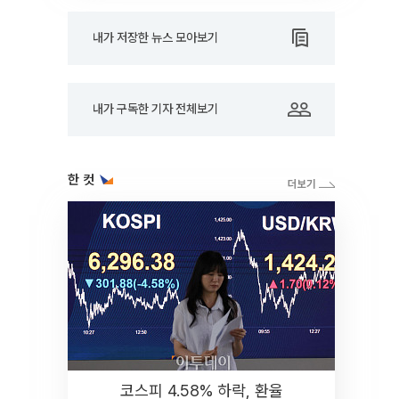
내가 저장한 뉴스 모아보기
내가 구독한 기자 전체보기
한 컷
코스피 4.58% 하락, 환율