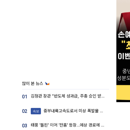
많이 본 뉴스
김정관 장관 “반도체 성과급, 주총 승인 받도록”…상법·자본시장법 개정 시사
01
중부내륙고속도로서 미상 폭발물 발견
02
속보
태풍 '돌핀' 이어 '찬홈' 등장…예상 경로에 한국 '한숨'
03