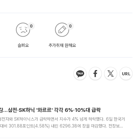
0
0
슬퍼요
추가취재 원해요
감…삼전·SK하닉 '와르르' 각각 6%·10%대 급락
삼성전자와 SK하이닉스가 급락하면서 지수가 4% 넘게 하락했다. 6일 한국거
비 301.88포인트(4.58%) 내린 6296.38에 장을 마감했다. 전장보다
스피는 장중 한때 6550.94까지 오르기도 했으나 6238.32까지 밀리기도 했