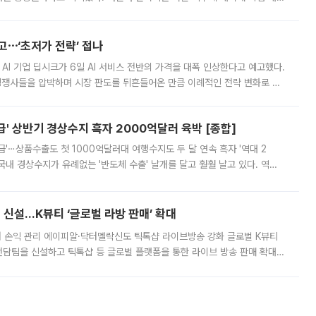
영하는 방안도 검토하라고 주문했다. 이 대통령은 이날 폭염·가뭄 대
예고⋯‘초저가 전략’ 접나
 AI 기업 딥시크가 6일 AI 서비스 전반의 가격을 대폭 인상한다고 예고했다.
 경쟁사들을 압박하며 시장 판도를 뒤흔들어온 만큼 이례적인 전략 변화로 평
 이날 공지를 통해 구체적인 인상 폭은 공개하지 않았지만 상당한 수
' 상반기 경상수지 흑자 2000억달러 육박 [종합]
급'⋯상품수출도 첫 1000억달러대 여행수지도 두 달 연속 흑자 '역대 2
국내 경상수지가 유례없는 '반도체 수출' 날개를 달고 훨훨 날고 있다. 역대
경상수지 뿐 아니라 상반기 경상수지 흑자도 2000억달러에 근접하며 사상 최
신설…K뷰티 ‘글로벌 라방 판매’ 확대
터 손익 관리 에이피알·닥터멜락신도 틱톡샵 라이브방송 강화 글로벌 K뷰티
담팀을 신설하고 틱톡샵 등 글로벌 플랫폼을 통한 라이브 방송 판매 확대에
급하는 데서 한발 더 나아가 방송 기획과 상품 구성, 출연자 섭외, 손익