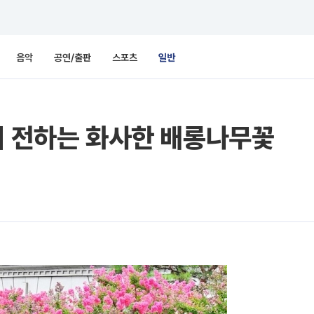
음악
공연/출판
스포츠
일반
취 전하는 화사한 배롱나무꽃