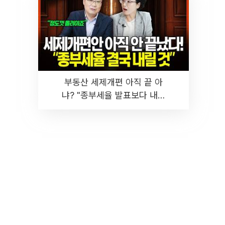
부동산 세제개편 아직 끝 아
냐? "종부세율 발표보다 내릴
것" 장기거주·양도세 전망 I 집
땅지성 I 김인만, 진미윤