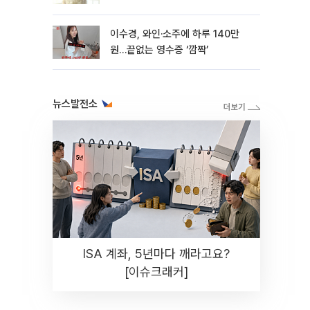
이수경, 와인·소주에 하루 140만
원…끝없는 영수증 ‘깜짝’
뉴스발전소
ISA 계좌, 5년마다 깨라고요?
[이슈크래커]