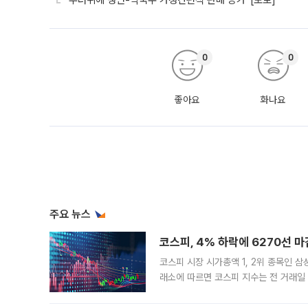
'무더위에 냉면-막국수 가정간편식 판매 증가' [포토]
0
0
좋아요
화나요
주요 뉴스
코스피, 4% 하락에 6270선 마
코스피 시장 시가총액 1, 2위 종목인 
래소에 따르면 코스피 지수는 전 거래일 대
1.81% 내린 6478.75에 출발한 코
다. 이날 오전