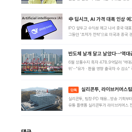
인프라 확충 계획을 내년도 예산안에 반
中 딥시크, AI 가격 대폭 인상 
IPO 앞두고 수익성 제고 나서 중국 대표
그동안 ‘초저가 전략’으로 미국과 중국
가된다. 블룸버그통신에 따르면 딥시크는
반도체 날개 달고 날았다⋯'역대급
6월 상품수지 흑자 478.9억달러 '역대
위'⋯"유가ㆍ환율 영향 출국자 수 감소" 
급 수출 호조가 매달 이어지면서 6월 
대 기
실리콘투, 라이브커머스팀 
단독
실리콘투, 팀장·PD 채용…방송 기획부
유통 플랫폼 실리콘투가 라이브커머스 전
나섰다. 국내 화장품을 해외 유통망에 공