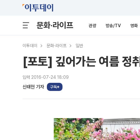
문화·라이프
관광
방송/TV
영화
이투데이
문화·라이프
일반
[포토] 깊어가는 여름 정
입력 2016-07-24 18:09
신태현 기자
구독