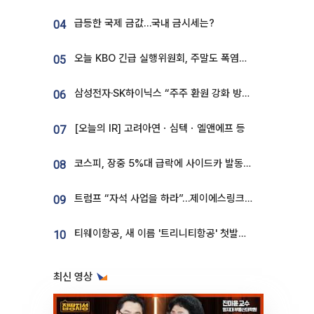
급등한 국제 금값…국내 금시세는?
04
오늘 KBO 긴급 실행위원회, 주말도 폭염취소 될까
05
삼성전자·SK하이닉스 “주주 환원 강화 방안 마련”
06
[오늘의 IR] 고려아연ㆍ심텍ㆍ엘앤에프 등
07
코스피, 장중 5%대 급락에 사이드카 발동…삼성·SK 동반 폭락
08
트럼프 “자석 사업을 하라”…제이에스링크, 비중국 영구자석 공급망 구축 속도
09
티웨이항공, 새 이름 '트리니티항공' 첫발…SSC 전략 본격화
10
최신 영상