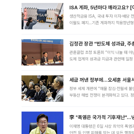
ISA 계좌, 5년마다 깨라고요? 
생산적금융 ISA, 국내 투자 이자·배당
이월도 폐지…기존 계좌까지 적용청년형 
는 5년마다 계좌를 해지하라는 건가요?”
편을
김정관 장관 “반도체 성과급, 
관훈클럽 초청 토론회 “이익 나눌 때 아
도체 업계의 성과급 지급과 관련해 일정
최근 상법·자본시장법 개정으로 기업 지
세금 꺼낸 정부에…오세훈 서울시장
정부 세제 개편에 “매물 잠김·전월세 불
부동산 해법 전쟁이 본격화하고 있다. 
드를 꺼내자 서울시는 전·월세 부담만 
李 "폭염은 국가적 기후재난"…냉
이재명 대통령은 6일 사상 최악의 폭염
안전 등 인명 피해를 막는 데 모든 행