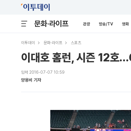
문화·라이프
관광
방송/TV
영화
이투데이
문화·라이프
스포츠
이대호 홈런, 시즌 12호
입력 2016-07-07 10:59
양용비 기자