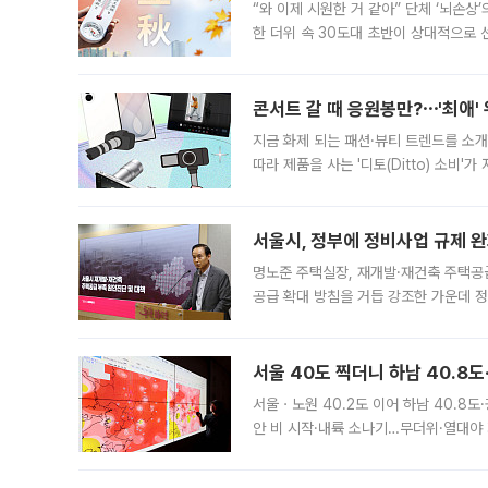
“와 이제 시원한 거 같아” 단체 ‘뇌손상
한 더위 속 30도대 초반이 상대적으로
지역에 있었습니다. 7월 말에는 서풍과
콘서트 갈 때 응원봉만?⋯'최애'
지금 화제 되는 패션·뷰티 트렌드를 소개
따라 제품을 사는 '디토(Ditto) 소비
어디일까요? 아이돌 콘서트 시작을 기다
서울시, 정부에 정비사업 규제 완화
명노준 주택실장, 재개발·재건축 주택공
공급 확대 방침을 거듭 강조한 가운데 정
면 반박하고 나섰다. 명노준 서울시 주택
서울 40도 찍더니 하남 40.8도
서울ㆍ노원 40.2도 이어 하남 40.8도
안 비 시작·내륙 소나기…무더위·열대야 
에서도 40도를 웃도는 기온이 관측됐다
의 극심한