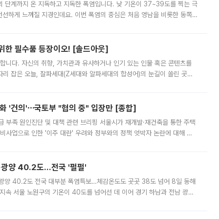
’의 단계까지 온 지독하고 지독한 폭염입니다. 낮 기온이 37~39도를 찍는 극
 선선하게 느껴질 지경인데요. 이번 폭염의 중심은 처음 영남을 비롯한 동쪽
 북서풍이 산맥을 넘어 영남 쪽으로 내려오면서 뜨겁고 건조해졌는데요.
 위한 필수품 등장이오! [솔드아웃]
합니다. 자신의 취향, 가치관과 유사하거나 인기 있는 인물 혹은 콘텐츠를
'가 자리 잡은 오늘, 잘파세대(Z세대와 알파세대의 합성어)의 눈길이 쏠린 곳은
리는 공연장. 응원봉만큼이나 눈에 띄는 게 있습니다. 공연이 시작되기
 '건의'⋯국토부 "협의 중" 입장만 [종합]
급 부족 원인진단 및 대책 관련 브리핑 서울시가 재개발·재건축을 통한 주택
비사업으로 인한 '이주 대란' 우려와 정부와의 정책 엇박자 논란에 대해 정
실장은 2031년까지 31만 가구 착공 목표에 차질이 없다는 입장이나,
·광양 40.2도…전국 '펄펄'
·광양 40.2도 전국 대부분 폭염특보…체감온도도 곳곳 38도 넘어 8일 동해
지속 서울 노원구의 기온이 40도를 넘어선 데 이어 경기 하남과 전남 광양
. 전국 대부분 지역에 폭염특보가 내려진 가운데 곳곳에서 39~40도 안팎