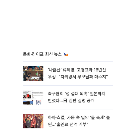
문화·라이프 최신 뉴스
'나혼산' 류혜영, 고경표와 16년산
우정…"자취방서 부모님과 마주쳐"
축구협회 '성 접대 의혹' 일본까지
번졌다…日 심판 실명 공개
하하·스컬, 가뭄 속 밀양 '물 축제' 출
연…"출연료 전액 기부"