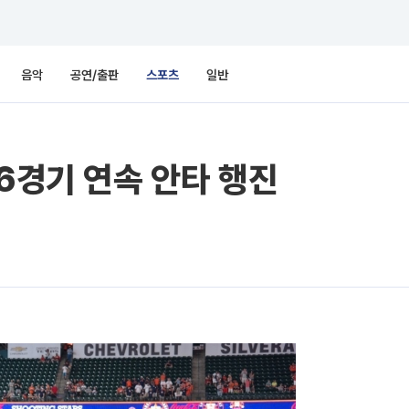
음악
공연/출판
스포츠
일반
…6경기 연속 안타 행진