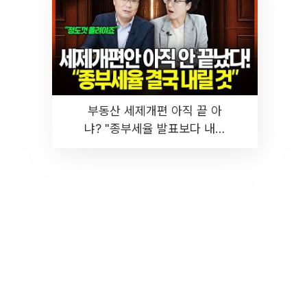
부동산 세제개편 아직 끝 아
냐? "종부세율 발표보다 내릴
것" 장기거주·양도세 전망 I 집
땅지성 I 김인만, 진미윤