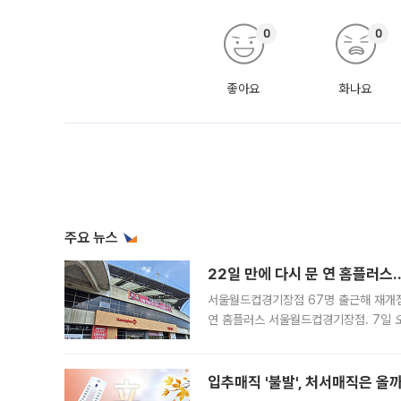
0
0
좋아요
화나요
주요 뉴스
22일 만에 다시 문 연 홈플러스
서울월드컵경기장점 67명 출근해 재개점 
연 홈플러스 서울월드컵경기장점. 7일 
우유, 과일 같은 신선식품이 차근차근 자
입추매직 '불발', 처서매직은 올