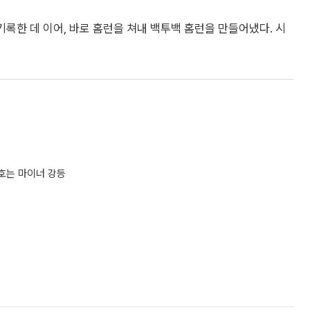
기록한 데 이어, 바로 홈런을 쳐내 백투백 홈런을 만들어냈다. 시
병호는 마이너 강등