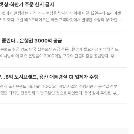
켓 상·하한가 주문 한시 금지
마켓에서 발생하는 가격 왜곡 현상을 방지하기 위해 이달 12일부터 프리마켓
기로 했다. 7일 넥스트레이드는 최근 프리마켓에서 발생한 소량의 상·하한
, 주문 오류로 인한 가격 급등락을 최소화하기 위한 비상 대응방안을 발표
 풀린다…은행권 3000억 공급
리·농협도 취급 검토 당국 실수요자 공급 주문…분양가·필요자금 반영해 한도
에이치방배’에 주요 은행들이 3000억원 규모의 잔금대출을 공급한다. 우리
하고 있어 향후 공급 규모가 늘어날 전망이다. 7일 금융권에 따르면 KB국
od'…8억 도시브랜드, 용산 대통령실 CI 업체가 수행
시 도시브랜드 ‘Busan is Good’ 개발 사업의 수행기관이 윤석열 정부
여했던 디자인 전문업체 피앤(P&)인 것으로 확인됐다. 8억 원이 투입된 부산
 부족과 디자인 정체성 논란에 휩싸였던 만큼, 사업 선정 과정과 결과물에