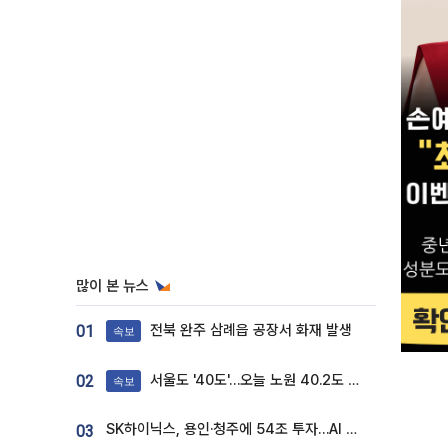
많이 본 뉴스
전북 완주 삼례읍 공장서 화재 발생
01
속보
서울도 '40도'…오늘 노원 40.2도 기록
02
속보
SK하이닉스, 용인·청주에 54조 투자…AI 메모리 생산기지 키운다
03