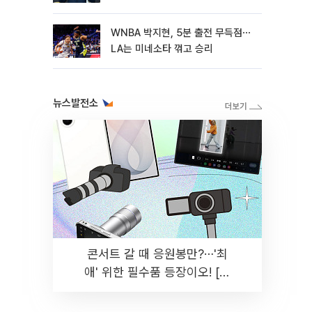
WNBA 박지현, 5분 출전 무득점⋯
LA는 미네소타 꺾고 승리
뉴스발전소
콘서트 갈 때 응원봉만?⋯'최
애' 위한 필수품 등장이오! [솔
드아웃]