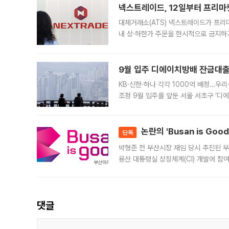
넥스트레이드, 12일부터 프리마
대체거래소(ATS) 넥스트레이드가 프리
내 상·하한가 주문을 한시적으로 금지하
가 체결 사례와 관련해 설명자료를 내고
9월 입주 디에이치방배 잔금대출
KB·신한·하나 각각 1000억 배정…우
조정 9월 입주를 앞둔 서울 서초구 ‘디
은행과 NH농협은행도 대출 취급을 검토
민은행
논란의 'Busan is Go
단독
박형준 전 부산시장 재임 당시 추진된 부산
용산 대통령실 상징체계(CI) 개발에 참
도시브랜드 사업이 공개 이후 시민 공감
댓글