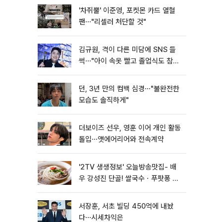
'차쥐뿔' 이준영, 포켓몬 카드 열혈
팬⋯"리셀러 처단할 것"
김규원, 격이 다른 미담에 SNS 들
썩⋯"아이 속옷 빨고 졸업식도 참
석"
던, 3년 만의 컴백 심경⋯"불완전한
모습도 솔직하게"
더보이즈 선우, 영훈 이어 개인 활동
돌입⋯앳에어리어와 전속계약
'2TV 생생정보' 오늘방송맛집- 배
우 강성진 단골! 쌀국수ㆍ푸팟퐁 커
리 맛집 '블○○○'
서장훈, 서초 빌딩 450억에 내놨
다⋯시세차익은