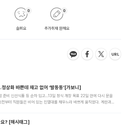
0
0
슬퍼요
추가취재 원해요
…정상화 바쁜데 재고 없어 ‘발동동’[가보니]
준비 신선식품 등 순차 입고…13일 정식 개장 목표 22일 만에 다시 문을
오전부터 직원들은 비어 있는 진열대를 채우느라 바쁘게 움직였다. 계란과
리를 잡기 시작했지만, 매장 곳곳엔 여전히 텅 빈 매대가 먼저 눈에 들어왔
까요? [해시태그]