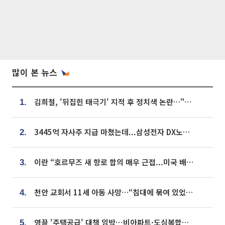
많이 본 뉴스
김희철, '뒤집힌 태극기' 지적 후 정치색 논란…"좌우 떠나 우리나라 국기"
1.
3445억 자사주 지급 마쳤는데...삼성전자 DX노조, 뒤늦은 '떼쓰기 집회'
2.
이란 “호르무즈 새 항로 합의 매우 근접...미국 배상 먼저”
3.
천안 교회서 11세 아동 사망…“침대에 묶여 있었다” 진술 확보
4.
영끌 '주택공급' 대책 임박⋯비아파트·도심복합까지 총동원
5.