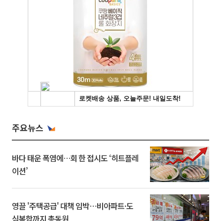
주요뉴스
바다 태운 폭염에…회 한 접시도 ‘히트플레
이션’
영끌 '주택공급' 대책 임박⋯비아파트·도
심복합까지 총동원