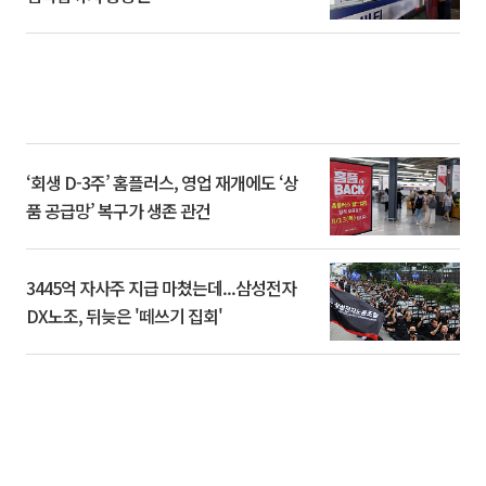
‘회생 D-3주’ 홈플러스, 영업 재개에도 ‘상
품 공급망’ 복구가 생존 관건
3445억 자사주 지급 마쳤는데...삼성전자
DX노조, 뒤늦은 '떼쓰기 집회'