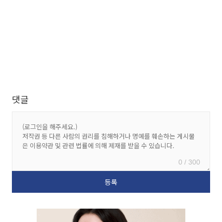
댓글
0 / 300