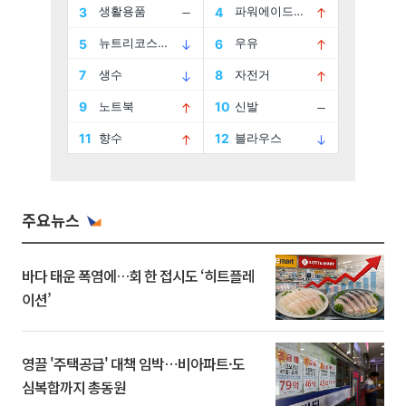
주요뉴스
바다 태운 폭염에…회 한 접시도 ‘히트플레
이션’
영끌 '주택공급' 대책 임박⋯비아파트·도
심복합까지 총동원