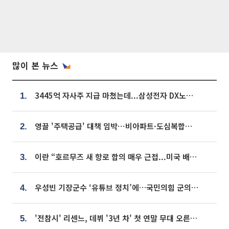
많이 본 뉴스
3445억 자사주 지급 마쳤는데...삼성전자 DX노조, 뒤늦은 '떼쓰기 집회'
1.
영끌 '주택공급' 대책 임박⋯비아파트·도심복합까지 총동원
2.
이란 “호르무즈 새 항로 합의 매우 근접...미국 배상 먼저”
3.
우성빈 기장군수 ‘유튜브 정치’에…국민의힘 군의원들 집단 반발
4.
'전참시' 리센느, 데뷔 '3년 차' 첫 연말 무대 오른다⋯"그동안 섭외 안 와"
5.