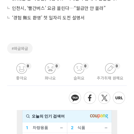
인천시, ‘빨간버스’ 요금 올린다…“월급만 안 올라”
‘경험 無도 환영’ 첫 일자리 도전 설명서
#와글와글
0
0
0
0
좋아요
화나요
슬퍼요
추가취재 원해요