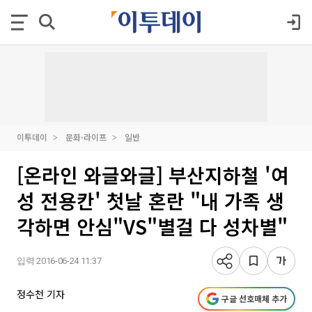
이투데이
문화·라이프
일반
[온라인 와글와글] 부산지하철 '여
성 전용칸' 첫날 혼란 "내 가족 생
각하면 안심"VS"별걸 다 성차별"
입력 2016-06-24 11:37
정수천 기자
구글 선호매체 추가