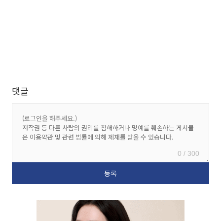
댓글
0 / 300