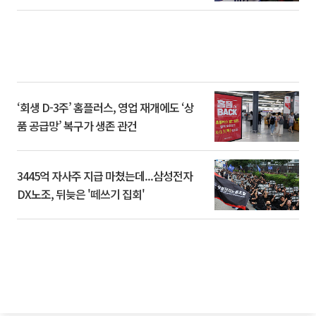
‘회생 D-3주’ 홈플러스, 영업 재개에도 ‘상
품 공급망’ 복구가 생존 관건
3445억 자사주 지급 마쳤는데...삼성전자
DX노조, 뒤늦은 '떼쓰기 집회'