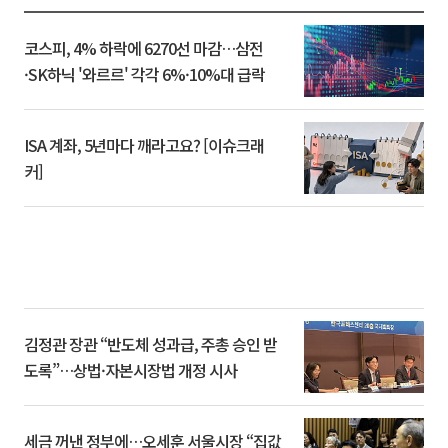
코스피, 4% 하락에 6270선 마감…삼전
·SK하닉 '와르르' 각각 6%·10%대 급락
ISA 계좌, 5년마다 깨라고요? [이슈크래
커]
김정관 장관 “반도체 성과급, 주총 승인 받
도록”…상법·자본시장법 개정 시사
세금 꺼낸 정부에…오세훈 서울시장 “집값