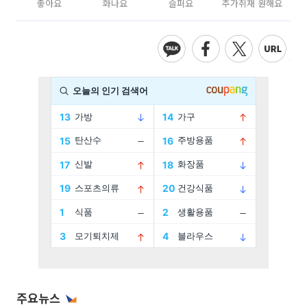
좋아요
화나요
슬퍼요
추가취재 원해요
주요뉴스