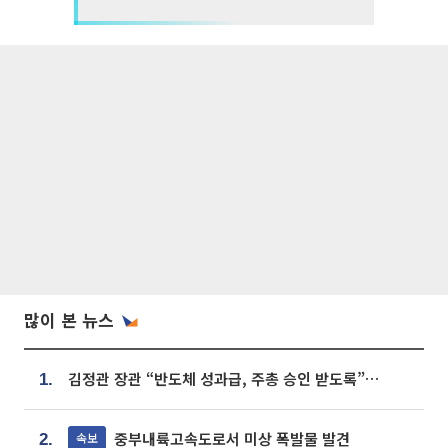
많이 본 뉴스
김정관 장관 “반도체 성과급, 주총 승인 받도록”…상법·자본시장법 개정 시사
1.
중부내륙고속도로서 미상 폭발물 발견
속보
2.