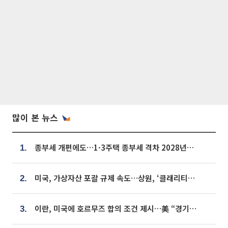
많이 본 뉴스
종부세 개편에도…1·3주택 종부세 격차 2028년부터 확대
1.
미국, 가상자산 포괄 규제 속도…상원, ‘클래리티법’ 9월 절차투표 추진
2.
이란, 미국에 호르무즈 합의 조건 제시…美 “경기 아직 안 끝나” [종합]
3.