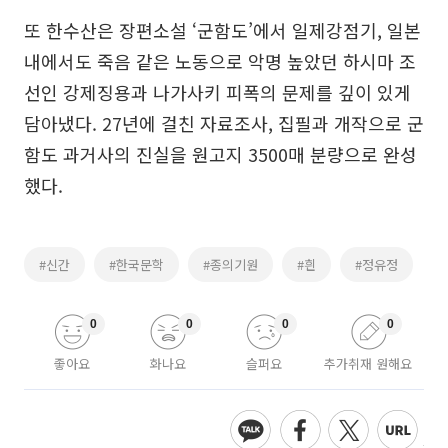
또 한수산은 장편소설 ‘군함도’에서 일제강점기, 일본
내에서도 죽음 같은 노동으로 악명 높았던 하시마 조
선인 강제징용과 나가사키 피폭의 문제를 깊이 있게
담아냈다. 27년에 걸친 자료조사, 집필과 개작으로 군
함도 과거사의 진실을 원고지 3500매 분량으로 완성
했다.
#신간
#한국문학
#종의기원
#흰
#정유정
0
0
0
0
좋아요
화나요
슬퍼요
추가취재 원해요