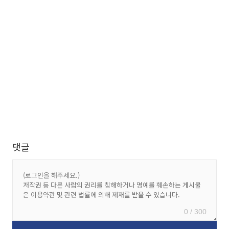
댓글
0 / 300