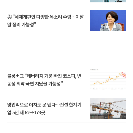
與 “세제개편안 다양한 목소리 수렴…이달
말 정리 가능성”
블룸버그 “레버리지 거품 빠진 코스피, 변
동성 최악 국면 지났을 가능성”
영업익으로 이자도 못 낸다…건설 한계기
업 5년 새 62→173곳