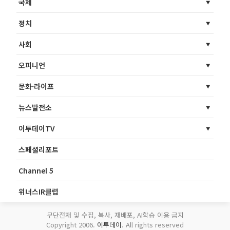
국제
정치
사회
오피니언
문화·라이프
뉴스발전소
이투데이TV
스페셜리포트
Channel 5
위너스IR클럽
무단전재 및 수집, 복사, 재배포, AI학습 이용 금지
Copyright 2006.
이투데이
. All rights reserved