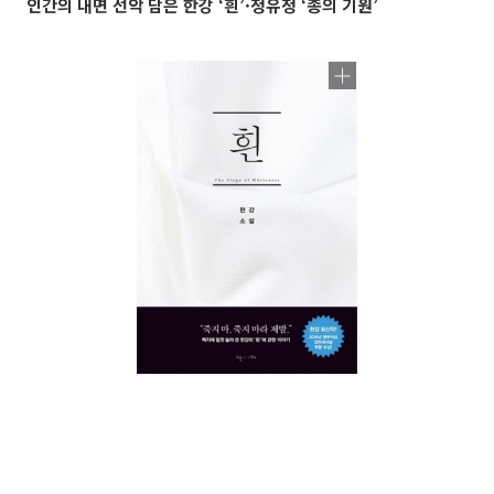
인간의 내면 선악 담은 한강 ‘흰’·정유정 ‘종의 기원’