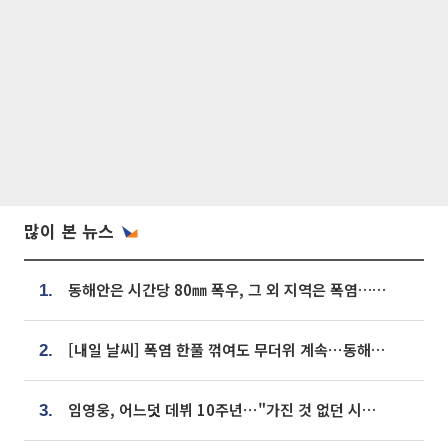
많이 본 뉴스
동해안은 시간당 80㎜ 폭우, 그 외 지역은 폭염…‘극과 극 날씨’
1.
[내일 날씨] 폭염 한풀 꺾여도 무더위 계속⋯동해안 이틀 연속 비
2.
임영웅, 어느덧 데뷔 10주년⋯"가진 것 없던 시절, 내 앞엔 20명의 팬뿐"
3.