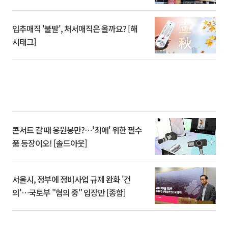
입추매직 '불발', 처서매직은 올까요? [해
시태그]
콘서트 갈 때 응원봉만?⋯'최애' 위한 필수
품 등장이오! [솔드아웃]
서울시, 정부에 정비사업 규제 완화 '건
의'⋯국토부 "협의 중" 입장만 [종합]