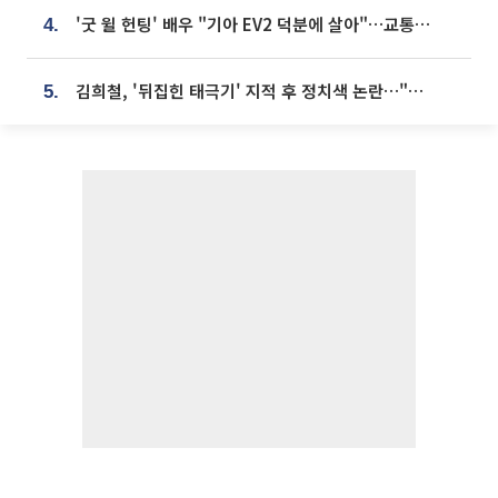
'굿 윌 헌팅' 배우 "기아 EV2 덕분에 살아"…교통사고 후 안전성 극찬
4.
김희철, '뒤집힌 태극기' 지적 후 정치색 논란…"좌우 떠나 우리나라 국기"
5.