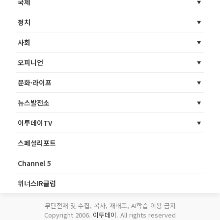
국제
정치
사회
오피니언
문화·라이프
뉴스발전소
이투데이TV
스페셜리포트
Channel 5
위너스IR클럽
무단전재 및 수집, 복사, 재배포, AI학습 이용 금지
Copyright 2006.
이투데이
. All rights reserved