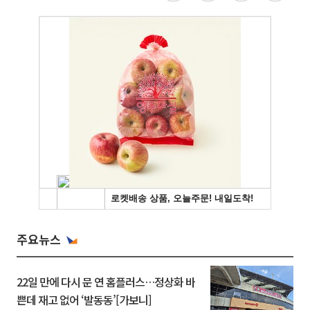
주요뉴스
22일 만에 다시 문 연 홈플러스…정상화 바
쁜데 재고 없어 ‘발동동’[가보니]