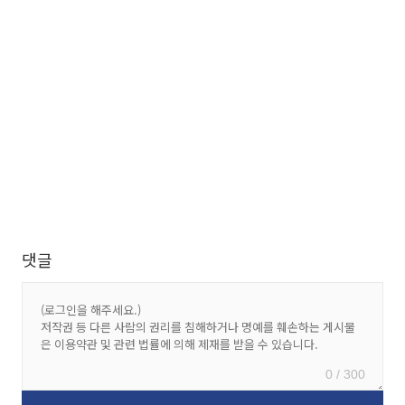
댓글
0 / 300