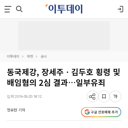
이투데이
마켓
공시
동국제강, 장세주ㆍ김두호 횡령 및
배임혐의 2심 결과…일부유죄
입력 2016-05-20 18:12
정유현 기자
구글 선호매체 추가