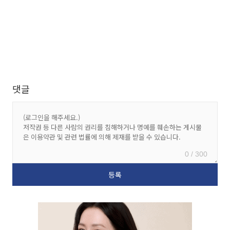
댓글
0 / 300