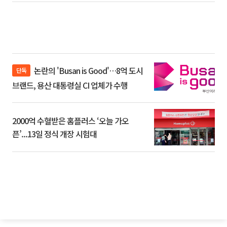
논란의 'Busan is Good'…8억 도시
단독
브랜드, 용산 대통령실 CI 업체가 수행
2000억 수혈받은 홈플러스 ‘오늘 가오
픈’...13일 정식 개장 시험대