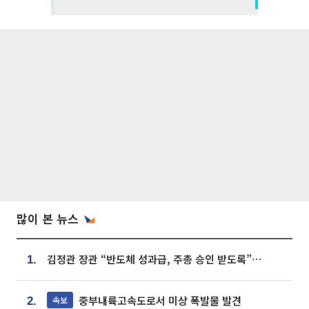
많이 본 뉴스
김정관 장관 “반도체 성과급, 주총 승인 받도록”…상법·자본시장법 개정 시사
1.
중부내륙고속도로서 미상 폭발물 발견
속보
2.