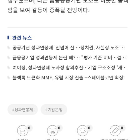
접수했으며, 다른 금융공공기관 노조도 비슷한 움직
임을 보여 갈등이 증폭될 전망이다.
관련 뉴스
공공기관 성과연봉제 '산넘어 산'…정치권, 사실상 노조 손 들어줘
금융공기업 성과연봉제 논란 왜?… "평가 기준 미비…결국 임금 삭감"
여야정, 성과연봉제 노사정 합의추진…기업 구조조정 ‘재정’ 역할 강조
블랙록 토큰화 MMF, 유럽 시장 진출∙∙∙스테이블코인 확장
#성과연봉제
#기업은행
0
0
0
0