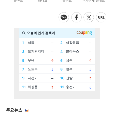
좋아요
화나요
슬퍼요
추가취재 원해요
주요뉴스