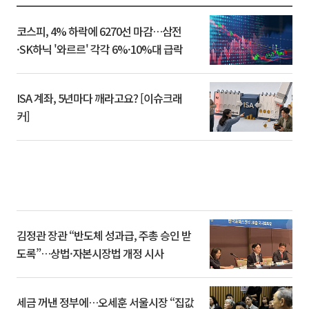
코스피, 4% 하락에 6270선 마감…삼전
·SK하닉 '와르르' 각각 6%·10%대 급락
ISA 계좌, 5년마다 깨라고요? [이슈크래
커]
김정관 장관 “반도체 성과급, 주총 승인 받
도록”…상법·자본시장법 개정 시사
세금 꺼낸 정부에…오세훈 서울시장 “집값