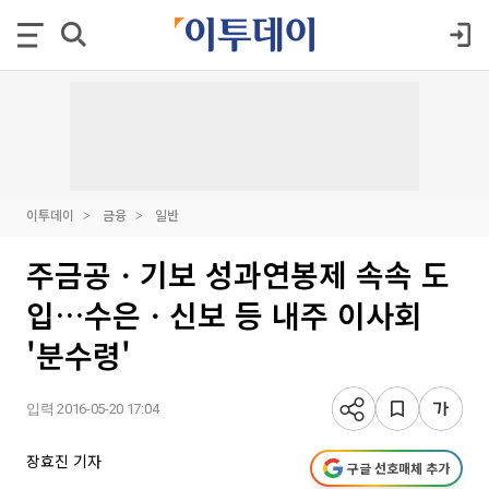
이투데이
금융
일반
주금공ㆍ기보 성과연봉제 속속 도
입…수은ㆍ신보 등 내주 이사회
'분수령'
입력 2016-05-20 17:04
장효진 기자
구글 선호매체 추가