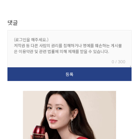
댓글
0 / 300