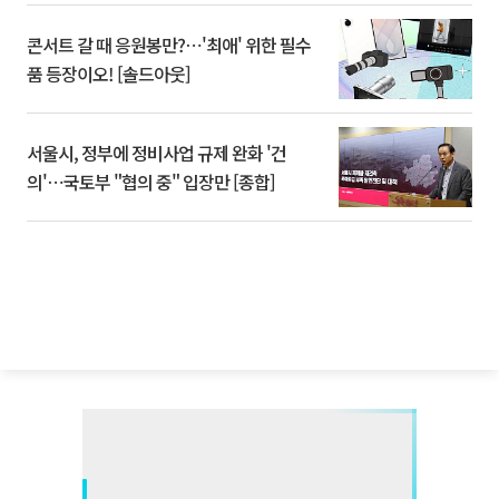
콘서트 갈 때 응원봉만?⋯'최애' 위한 필수
품 등장이오! [솔드아웃]
서울시, 정부에 정비사업 규제 완화 '건
의'⋯국토부 "협의 중" 입장만 [종합]