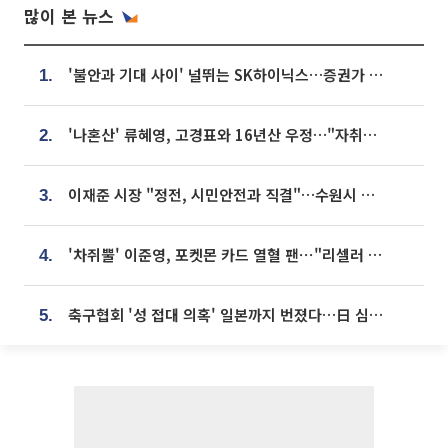
많이 본 뉴스
'불안과 기대 사이' 널뛰는 SK하이닉스…증권가 "HBM4·LTA 기반 펀터멘털 견고"
1.
'나혼산' 류혜영, 고경표와 16년산 우정…"자취방서 부모님과 마주쳐"
2.
이재준 시장 "정전, 시민안전과 직결"…수원시 비상대응체계 가동
3.
'차쥐뿔' 이준영, 포켓몬 카드 열혈 팬⋯"리셀러 처단할 것"
4.
축구협회 '성 접대 의혹' 일본까지 번졌다…日 심판 실명 공개
5.