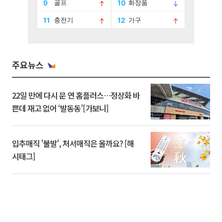
주요뉴스
22일 만에 다시 문 연 홈플러스…정상화 바
쁜데 재고 없어 ‘발동동’[가보니]
입추매직 '불발', 처서매직은 올까요? [해
시태그]