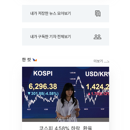
내가 저장한 뉴스 모아보기
내가 구독한 기자 전체보기
한 컷
코스피 4.58% 하락, 환율