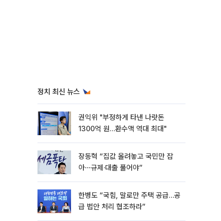
정치 최신 뉴스
권익위 "부정하게 타낸 나랏돈
1300억 원…환수액 역대 최대"
장동혁 “집값 올려놓고 국민만 잡
아⋯규제·대출 풀어야”
한병도 “국힘, 말로만 주택 공급…공
급 법안 처리 협조하라”