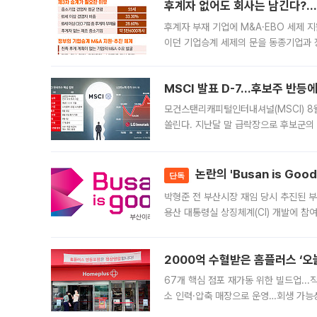
후계자 없어도 회사는 남긴다?…‘
후계자 부재 기업에 M&A·EBO 세제 
이던 기업승계 세제의 문을 동종기업과 
대신 M&A나 임직원 인수(EBO)를 통
늘
MSCI 발표 D-7…후보주 반등
모건스탠리캐피털인터내셔널(MSCI) 8
쏠린다. 지난달 말 급락장으로 후보군의
가능성과 지수 추종 자금 유입 기대가 
논란의 'Busan is Go
단독
박형준 전 부산시장 재임 당시 추진된 부산
용산 대통령실 상징체계(CI) 개발에 참
도시브랜드 사업이 공개 이후 시민 공감
2000억 수혈받은 홈플러스 ‘오늘
67개 핵심 점포 재가동 위한 빌드업..
소 인력·압축 매장으로 운영…회생 가능성
영업을 시작한다. 핵심 점포 67개에는 