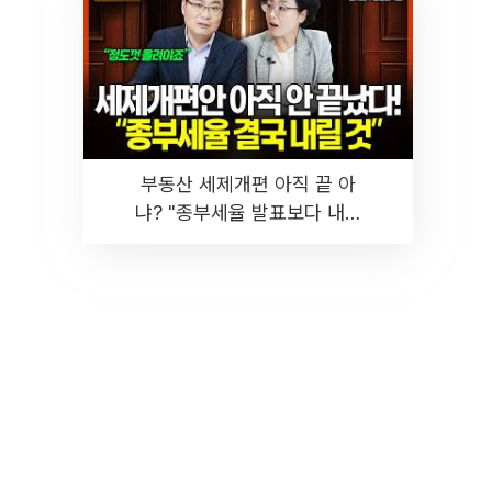
부동산 세제개편 아직 끝 아
냐? "종부세율 발표보다 내릴
것" 장기거주·양도세 전망 I 집
땅지성 I 김인만, 진미윤