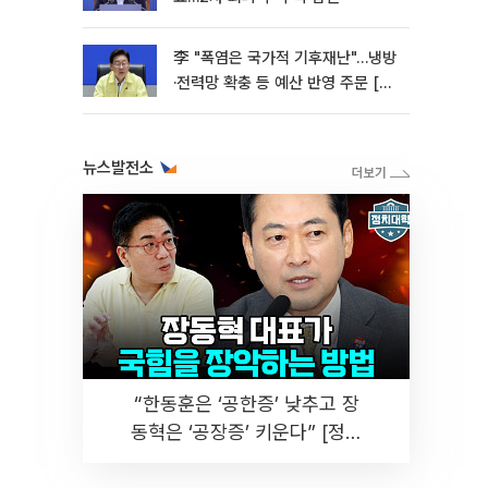
李 "폭염은 국가적 기후재난"…냉방
·전력망 확충 등 예산 반영 주문 [종
합]
뉴스발전소
“한동훈은 ‘공한증’ 낮추고 장
동혁은 ‘공장증’ 키운다” [정치
대학]