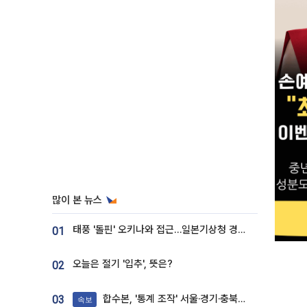
많이 본 뉴스
태풍 '돌핀' 오키나와 접근…일본기상청 경로 업데이트
01
오늘은 절기 '입추', 뜻은?
02
합수본, '통계 조작' 서울·경기·충북 선관위 등 추가 압수수색
03
속보