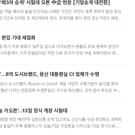
제3자 승계’ 시험대 오른 中企 현장 [기업승계 대전환]
지원 첫발 매수자 발굴·인수자금·거래망 이전은 여전히 과제 정부가 혈연 중심
장기근속 임직원 등 제3자에게 연다. 후계자를 찾지 못한 중소기업이 폐업
해 기술과 일자리를 남기도록 하겠다는 취지다. 다만 세금 감면만으로 거래를
에 편입 기대 재점화
월 정기 리뷰 발표가 일주일 앞으로 다가오면서 편출입 후보 종목에 관심이
 시가총액이 크게 흔들렸지만 저점 이후 주가가 상당 부분 회복되면서 편입
다시 부각되고 있다. 7일 금융투자업계에 따르면 MSCI는 한국시간으로 오는
od'…8억 도시브랜드, 용산 대통령실 CI 업체가 수행
시 도시브랜드 ‘Busan is Good’ 개발 사업의 수행기관이 윤석열 정부
여했던 디자인 전문업체 피앤(P&)인 것으로 확인됐다. 8억 원이 투입된 부산
 부족과 디자인 정체성 논란에 휩싸였던 만큼, 사업 선정 과정과 결과물에
 가오픈’...13일 정식 개장 시험대
.직원들 현장 배치PB·일반상품 순차 입고에도 신선식품 수급 정상화는 과제최
 높일지 주목 홈플러스가 오늘(7일) 가오픈을 시작으로 13일 정식으로 재
직원들이 현장 배치되고, PB 상품과 함께 일반 상품 납품도 순차적으로 진행