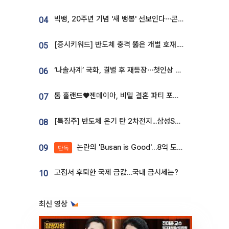
빅뱅, 20주년 기념 '새 뱅봉' 선보인다⋯콘서트 앞두고 팝업 개최
04
[증시키워드] 반도체 충격 뚫은 개별 호재...포스코퓨처엠·에코프로·한화솔루션 '눈길'
05
‘나솔사계’ 국화, 결별 후 재등장⋯첫인상 투표 휩쓸고 ‘인기녀’ 등극
06
톰 홀랜드♥젠데이아, 비밀 결혼 파티 포착⋯호텔 대관비만 9억
07
[특징주] 반도체 온기 탄 2차전지...삼성SDI, 장 초반 7% 넘게 껑충
08
논란의 'Busan is Good'…8억 도시브랜드, 용산 대통령실 CI 업체가 수행
09
단독
고점서 후퇴한 국제 금값…국내 금시세는?
10
최신 영상