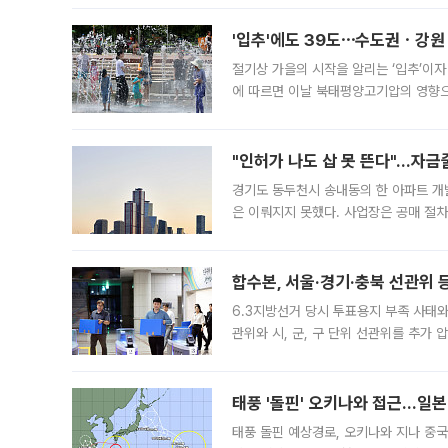
'입추'에도 39도⋯수도권ㆍ강원
절기상 가을의 시작을 알리는 ‘입추’이자
에 따르면 이날 북태평양고기압의 영향으
도, 낮 최고기온은 31~39도로, 전국
"인허가 나도 삽 못 뜬다"…자금
경기도 동두천시 송내동의 한 아파트 개
은 이뤄지지 못했다. 사업장은 공매 절차
3차 공매까지 진행됐으나 모두 유찰됐다.
후
합수본, 서울·경기·충북 선관위 등
6.3지방선거 당시 투표용지 부족 사태
관위와 시, 군, 구 단위 선관위를 추가
부(김태훈 서울중앙지검 3차장검사)는 
태풍 '돌핀' 오키나와 접근…일
태풍 돌핀 예상경로, 오키나와 지나 중