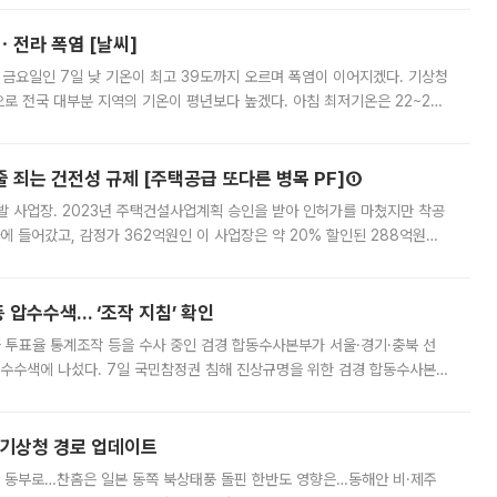
ㆍ전라 폭염 [날씨]
 금요일인 7일 낮 기온이 최고 39도까지 오르며 폭염이 이어지겠다. 기상청
로 전국 대부분 지역의 기온이 평년보다 높겠다. 아침 최저기온은 22~27
 대부분 지역에 폭염특보가 발효된 가운데 최고체감온도는 35도 안팎까지 올라
줄 죄는 건전성 규제 [주택공급 또다른 병목 PF]①
발 사업장. 2023년 주택건설사업계획 승인을 받아 인허가를 마쳤지만 착공
에 들어갔고, 감정가 362억원인 이 사업장은 약 20% 할인된 288억원에
 현재는 4차 공매를 위한 조건 협의가 진행 중이다. 수도권의 주요 주거 배
 압수수색… ‘조작 지침’ 확인
와 투표율 통계조작 등을 수사 중인 검경 합동수사본부가 서울·경기·충북 선
 압수수색에 나섰다. 7일 국민참정권 침해 진상규명을 위한 검경 합동수사본
추가 증거 확보를 위해 중앙선관위, 서울시·경기도·충청북도 선관위, 김포시
본기상청 경로 업데이트
국 동부로…찬홈은 일본 동쪽 북상태풍 돌핀 한반도 영향은…동해안 비·제주