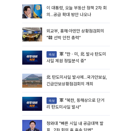
이 대통령, 오늘 부동산 정책 2차 회
의…공급 확대 방안 나오나
외교부, 홍해·아덴만 상황점검회의
"韓 선박 안전 총력“
軍 "한ㆍ미, 北 발사 탄도미
속보
사일 제원 정밀분석 중"
北 탄도미사일 발사에…국가안보실,
긴급안보상황점검회의 개최
軍 "북한, 동해상으로 단거
속보
리 탄도미사일 발사"
청와대 "빠른 시일 내 공급대책 발
표…2차 회의 후 후속 답변"