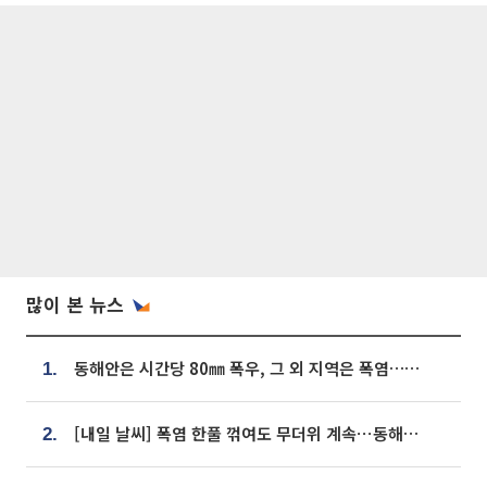
많이 본 뉴스
동해안은 시간당 80㎜ 폭우, 그 외 지역은 폭염…‘극과 극 날씨’
1.
[내일 날씨] 폭염 한풀 꺾여도 무더위 계속⋯동해안 이틀 연속 비
2.