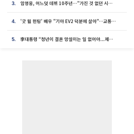
임영웅, 어느덧 데뷔 10주년⋯"가진 것 없던 시절, 내 앞엔 20명의 팬뿐"
3.
'굿 윌 헌팅' 배우 "기아 EV2 덕분에 살아"…교통사고 후 안전성 극찬
4.
李대통령 “청년이 결혼 망설이는 일 없어야...제도상 불이익 조사”
5.