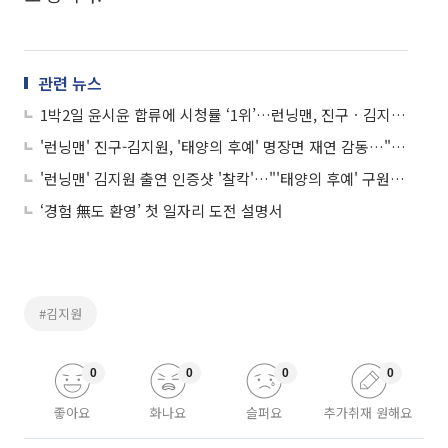
관련 뉴스
1박2일 윤시윤 합류에 시청률 ‘1위’…런닝맨, 진구ㆍ김지원 등장 불구 ‘꼴찌’
'런닝맨' 진구-김지원, '태양의 후예' 명장면 재연 감동…"'구원커플' 영원하라!"
'런닝맨' 김지원 출연 인증샷 '찰칵'…"'태양의 후예' 구원커플 케미 여전하네~"
‘경험 無도 환영’ 첫 일자리 도전 설명서
#김지원
0
0
0
0
좋아요
화나요
슬퍼요
추가취재 원해요