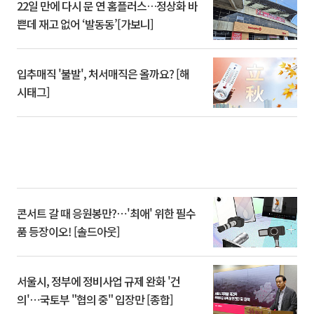
22일 만에 다시 문 연 홈플러스…정상화 바
쁜데 재고 없어 ‘발동동’[가보니]
입추매직 '불발', 처서매직은 올까요? [해
시태그]
콘서트 갈 때 응원봉만?⋯'최애' 위한 필수
품 등장이오! [솔드아웃]
서울시, 정부에 정비사업 규제 완화 '건
의'⋯국토부 "협의 중" 입장만 [종합]