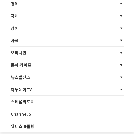
경제
국제
정치
사회
오피니언
문화·라이프
뉴스발전소
이투데이TV
스페셜리포트
Channel 5
위너스IR클럽