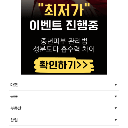
마켓
금융
부동산
산업