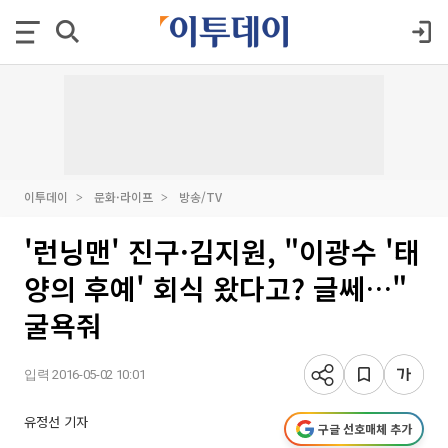
이투데이
문화·라이프
방송/TV
'런닝맨' 진구·김지원, "이광수 '태
양의 후예' 회식 왔다고? 글쎄…"
굴욕줘
입력 2016-05-02 10:01
유정선 기자
구글 선호매체 추가