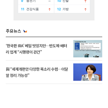
주요뉴스
‘한국판 IRA’ 베일 벗었지만…반도체·배터
리 업계 “시행령이 관건”
與 “세제개편안 다양한 목소리 수렴…이달
말 정리 가능성”