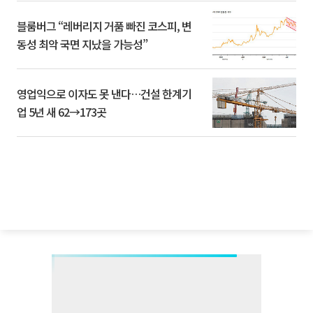
블룸버그 “레버리지 거품 빠진 코스피, 변
동성 최악 국면 지났을 가능성”
영업익으로 이자도 못 낸다…건설 한계기
업 5년 새 62→173곳