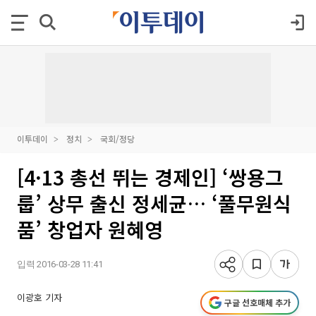
이투데이
정치
국회/정당
[4·13 총선 뛰는 경제인] ‘쌍용그
룹’ 상무 출신 정세균… ‘풀무원식
품’ 창업자 원혜영
입력 2016-03-28 11:41
이광호 기자
구글 선호매체 추가