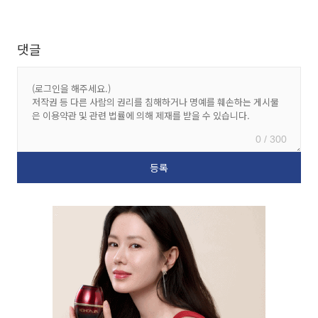
댓글
0 / 300