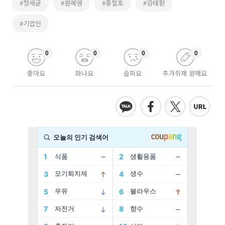
#정세균
#원혜영
#홍철호
#김태환
#기업인
0
0
0
0
좋아요
화나요
슬퍼요
추가취재 원해요