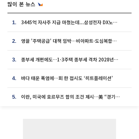
많이 본 뉴스
3445억 자사주 지급 마쳤는데...삼성전자 DX노조, 뒤늦은 '떼쓰기 집회'
1.
영끌 '주택공급' 대책 임박⋯비아파트·도심복합까지 총동원
2.
종부세 개편에도…1·3주택 종부세 격차 2028년부터 확대
3.
바다 태운 폭염에…회 한 접시도 ‘히트플레이션’
4.
이란, 미국에 호르무즈 합의 조건 제시…美 “경기 아직 안 끝나” [종합]
5.