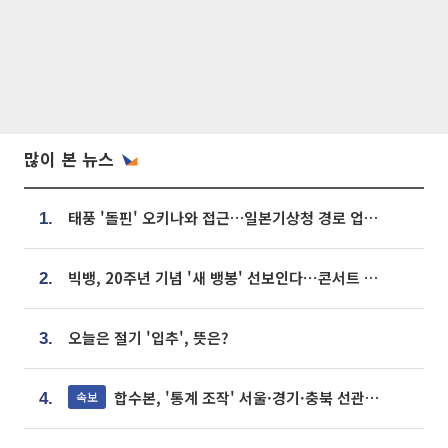
많이 본 뉴스
태풍 '돌핀' 오키나와 접근…일본기상청 경로 업데이트
1.
빅뱅, 20주년 기념 '새 뱅봉' 선보인다⋯콘서트 앞두고 팝업 개최
2.
오늘은 절기 '입추', 뜻은?
3.
합수본, '통계 조작' 서울·경기·충북 선관위 등 추가 압수수색
속보
4.