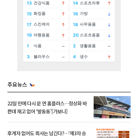
주요뉴스
22일 만에 다시 문 연 홈플러스…정상화 바
쁜데 재고 없어 ‘발동동’[가보니]
후계자 없어도 회사는 남긴다?…‘제3자 승