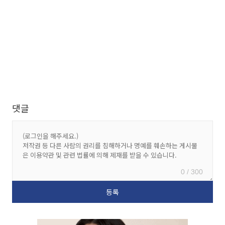
댓글
0 / 300