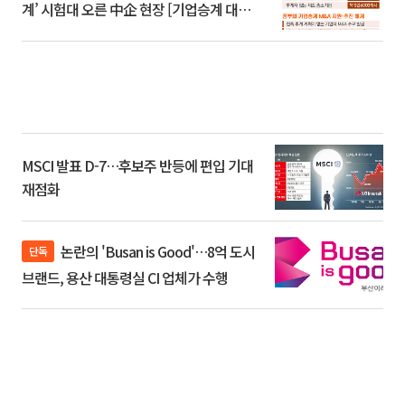
계’ 시험대 오른 中企 현장 [기업승계 대전
환]
MSCI 발표 D-7…후보주 반등에 편입 기대
재점화
논란의 'Busan is Good'…8억 도시
단독
브랜드, 용산 대통령실 CI 업체가 수행