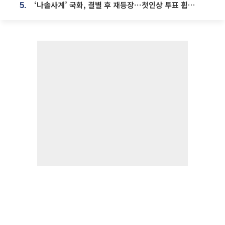
‘나솔사계’ 국화, 결별 후 재등장⋯첫인상 투표 휩쓸고 ‘인기녀’ 등극
5.