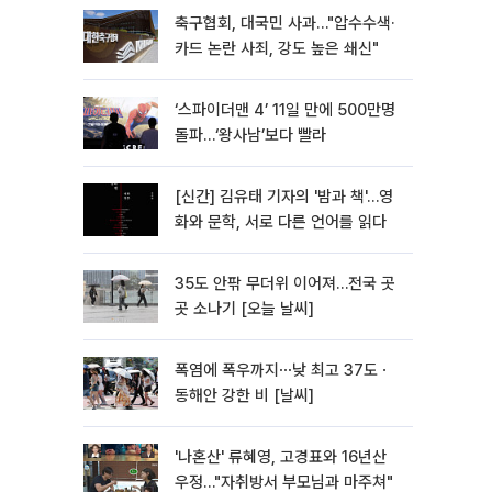
축구협회, 대국민 사과…"압수수색·
카드 논란 사죄, 강도 높은 쇄신"
‘스파이더맨 4’ 11일 만에 500만명
돌파…‘왕사남’보다 빨라
[신간] 김유태 기자의 '밤과 책'…영
화와 문학, 서로 다른 언어를 읽다
35도 안팎 무더위 이어져…전국 곳
곳 소나기 [오늘 날씨]
폭염에 폭우까지⋯낮 최고 37도ㆍ
동해안 강한 비 [날씨]
'나혼산' 류혜영, 고경표와 16년산
우정…"자취방서 부모님과 마주쳐"