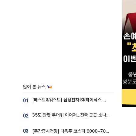
많이 본 뉴스
[베스트&워스트] 삼성전자·SK하이닉스 밀린 한 주…상상인증권은 85% 급등
01
35도 안팎 무더위 이어져…전국 곳곳 소나기 [오늘 날씨]
02
03
[주간증시전망] 다음주 코스피 6000~7000⋯“外人 수급은 정책이 변수”