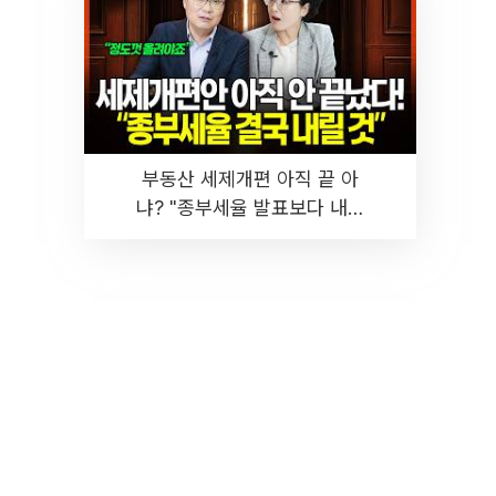
부동산 세제개편 아직 끝 아
냐? "종부세율 발표보다 내릴
것" 장기거주·양도세 전망 I 집
땅지성 I 김인만, 진미윤