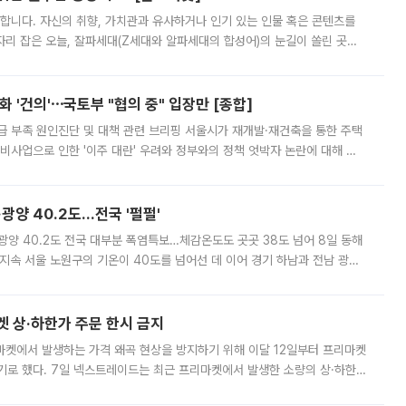
합니다. 자신의 취향, 가치관과 유사하거나 인기 있는 인물 혹은 콘텐츠를
'가 자리 잡은 오늘, 잘파세대(Z세대와 알파세대의 합성어)의 눈길이 쏠린 곳은
리는 공연장. 응원봉만큼이나 눈에 띄는 게 있습니다. 공연이 시작되기
 '건의'⋯국토부 "협의 중" 입장만 [종합]
급 부족 원인진단 및 대책 관련 브리핑 서울시가 재개발·재건축을 통한 주택
비사업으로 인한 '이주 대란' 우려와 정부와의 정책 엇박자 논란에 대해 정
실장은 2031년까지 31만 가구 착공 목표에 차질이 없다는 입장이나,
·광양 40.2도…전국 '펄펄'
·광양 40.2도 전국 대부분 폭염특보…체감온도도 곳곳 38도 넘어 8일 동해
지속 서울 노원구의 기온이 40도를 넘어선 데 이어 경기 하남과 전남 광양
. 전국 대부분 지역에 폭염특보가 내려진 가운데 곳곳에서 39~40도 안팎
켓 상·하한가 주문 한시 금지
마켓에서 발생하는 가격 왜곡 현상을 방지하기 위해 이달 12일부터 프리마켓
기로 했다. 7일 넥스트레이드는 최근 프리마켓에서 발생한 소량의 상·하한
, 주문 오류로 인한 가격 급등락을 최소화하기 위한 비상 대응방안을 발표