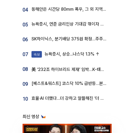
동해안은 시간당 80㎜ 폭우, 그 외 지역은 폭염…‘극과 극 날씨’
04
뉴욕증시, 연준 금리인상 기대감 꺾이자 상승...S&P500 사상 최고치 [종합]
05
SK하이닉스, 분기배당 375원 확정…주주환원책 9월로 앞당겨 발표
06
뉴욕증시, 상승...나스닥 1.3% ↑
07
속보
08
美 ‘232조 하이브리드 제재’ 임박…K-태양광, 불확실성 털고 날개 다나
[베스트&워스트] 코스닥 10% 급반등…본느, 최대주주 변경 기대에 270% 폭등
09
효율·AI 더했다…더 강하고 알뜰해진 ‘더 뉴 그랜저 하이브리드’ [ET의 모빌리티]
10
최신 영상