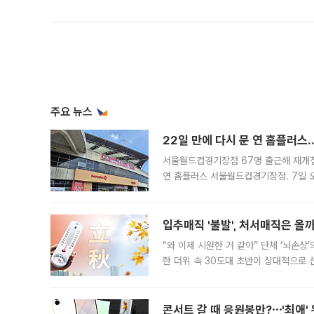
주요 뉴스
22일 만에 다시 문 연 홈플러스
서울월드컵경기장점 67명 출근해 재개점 
연 홈플러스 서울월드컵경기장점. 7일 
우유, 과일 같은 신선식품이 차근차근 자
입추매직 '불발', 처서매직은 올
“와 이제 시원한 거 같아” 단체 ‘뇌손상
한 더위 속 30도대 초반이 상대적으로
지역에 있었습니다. 7월 말에는 서풍과
콘서트 갈 때 응원봉만?⋯'최애'