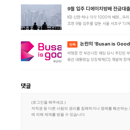
9월 입주 디에이치방배 잔금대출
KB·신한·하나 각각 1000억 배정…우
조정 9월 입주를 앞둔 서울 서초구 ‘디
은행과 NH농협은행도 대출 취급을 검토
민은행
논란의 'Busan is Go
단독
박형준 전 부산시장 재임 당시 추진된 부산
용산 대통령실 상징체계(CI) 개발에 참
도시브랜드 사업이 공개 이후 시민 공감
댓글