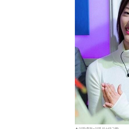
▲이엘(출처=이엘 인스타그램)