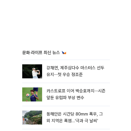
문화·라이프 최신 뉴스
강채연, 제주삼다수 마스터스 선두
유지⋯첫 우승 정조준
카스트로프 이어 백승호까지⋯시즌
앞둔 유럽파 부상 변수
동해안은 시간당 80㎜ 폭우, 그
외 지역은 폭염…‘극과 극 날씨’