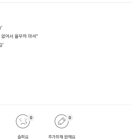
’
돈 없어서 율무차 마셔”
길’
0
0
슬퍼요
추가취재 원해요