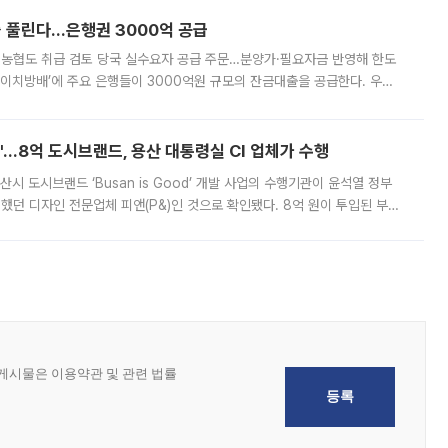
 풀린다…은행권 3000억 공급
리·농협도 취급 검토 당국 실수요자 공급 주문…분양가·필요자금 반영해 한도
에이치방배’에 주요 은행들이 3000억원 규모의 잔금대출을 공급한다. 우리
하고 있어 향후 공급 규모가 늘어날 전망이다. 7일 금융권에 따르면 KB국
od'…8억 도시브랜드, 용산 대통령실 CI 업체가 수행
시 도시브랜드 ‘Busan is Good’ 개발 사업의 수행기관이 윤석열 정부
여했던 디자인 전문업체 피앤(P&)인 것으로 확인됐다. 8억 원이 투입된 부산
 부족과 디자인 정체성 논란에 휩싸였던 만큼, 사업 선정 과정과 결과물에