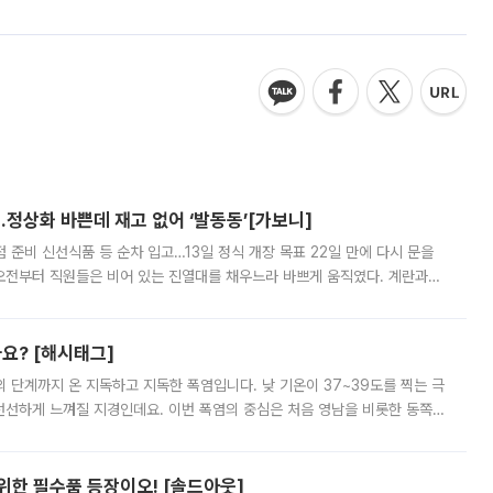
…정상화 바쁜데 재고 없어 ‘발동동’[가보니]
준비 신선식품 등 순차 입고…13일 정식 개장 목표 22일 만에 다시 문을
오전부터 직원들은 비어 있는 진열대를 채우느라 바쁘게 움직였다. 계란과
리를 잡기 시작했지만, 매장 곳곳엔 여전히 텅 빈 매대가 먼저 눈에 들어왔
까요? [해시태그]
’의 단계까지 온 지독하고 지독한 폭염입니다. 낮 기온이 37~39도를 찍는 극
 선선하게 느껴질 지경인데요. 이번 폭염의 중심은 처음 영남을 비롯한 동쪽
 북서풍이 산맥을 넘어 영남 쪽으로 내려오면서 뜨겁고 건조해졌는데요.
 위한 필수품 등장이오! [솔드아웃]