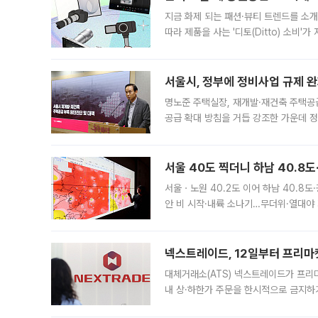
지금 화제 되는 패션·뷰티 트렌드를 소개
따라 제품을 사는 '디토(Ditto) 소비
어디일까요? 아이돌 콘서트 시작을 기다
서울시, 정부에 정비사업 규제 완화
명노준 주택실장, 재개발·재건축 주택공
공급 확대 방침을 거듭 강조한 가운데 정
면 반박하고 나섰다. 명노준 서울시 주택
서울 40도 찍더니 하남 40.8도
서울ㆍ노원 40.2도 이어 하남 40.8도
안 비 시작·내륙 소나기…무더위·열대야 
에서도 40도를 웃도는 기온이 관측됐다
의 극심한
넥스트레이드, 12일부터 프리마
대체거래소(ATS) 넥스트레이드가 프리
내 상·하한가 주문을 한시적으로 금지하
가 체결 사례와 관련해 설명자료를 내고