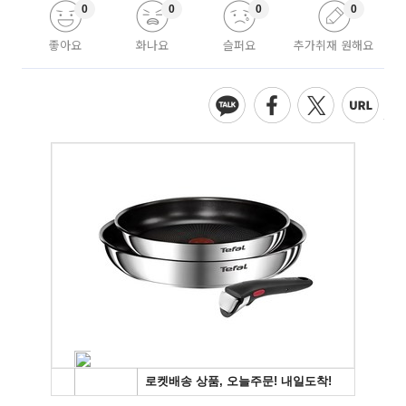
0
0
0
0
좋아요
화나요
슬퍼요
추가취재 원해요