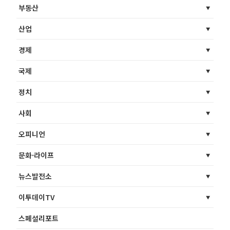
부동산
산업
경제
국제
정치
사회
오피니언
문화·라이프
뉴스발전소
이투데이TV
스페셜리포트