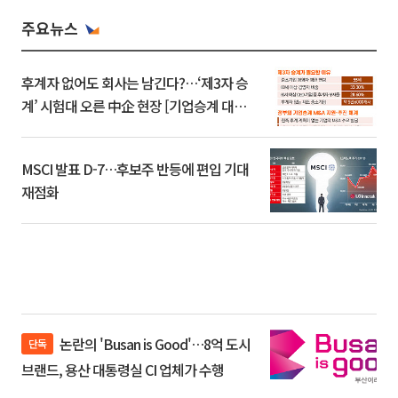
주요뉴스
후계자 없어도 회사는 남긴다?…‘제3자 승
계’ 시험대 오른 中企 현장 [기업승계 대전
환]
MSCI 발표 D-7…후보주 반등에 편입 기대
재점화
논란의 'Busan is Good'…8억 도시
단독
브랜드, 용산 대통령실 CI 업체가 수행