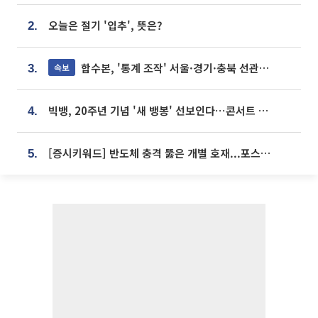
오늘은 절기 '입추', 뜻은?
2.
합수본, '통계 조작' 서울·경기·충북 선관위 등 추가 압수수색
속보
3.
빅뱅, 20주년 기념 '새 뱅봉' 선보인다⋯콘서트 앞두고 팝업 개최
4.
[증시키워드] 반도체 충격 뚫은 개별 호재...포스코퓨처엠·에코프로·한화솔루션 '눈길'
5.