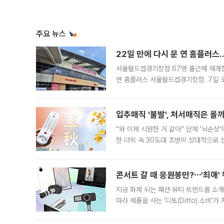
주요 뉴스
22일 만에 다시 문 연 홈플러스
서울월드컵경기장점 67명 출근해 재개점 
연 홈플러스 서울월드컵경기장점. 7일 
우유, 과일 같은 신선식품이 차근차근 자
입추매직 '불발', 처서매직은 올
“와 이제 시원한 거 같아” 단체 ‘뇌손상
한 더위 속 30도대 초반이 상대적으로
지역에 있었습니다. 7월 말에는 서풍과
콘서트 갈 때 응원봉만?⋯'최애'
지금 화제 되는 패션·뷰티 트렌드를 소개
따라 제품을 사는 '디토(Ditto) 소비
어디일까요? 아이돌 콘서트 시작을 기다