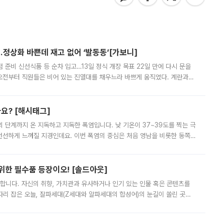
…정상화 바쁜데 재고 없어 ‘발동동’[가보니]
준비 신선식품 등 순차 입고…13일 정식 개장 목표 22일 만에 다시 문을
오전부터 직원들은 비어 있는 진열대를 채우느라 바쁘게 움직였다. 계란과
리를 잡기 시작했지만, 매장 곳곳엔 여전히 텅 빈 매대가 먼저 눈에 들어왔
까요? [해시태그]
’의 단계까지 온 지독하고 지독한 폭염입니다. 낮 기온이 37~39도를 찍는 극
 선선하게 느껴질 지경인데요. 이번 폭염의 중심은 처음 영남을 비롯한 동쪽
 북서풍이 산맥을 넘어 영남 쪽으로 내려오면서 뜨겁고 건조해졌는데요.
 위한 필수품 등장이오! [솔드아웃]
합니다. 자신의 취향, 가치관과 유사하거나 인기 있는 인물 혹은 콘텐츠를
'가 자리 잡은 오늘, 잘파세대(Z세대와 알파세대의 합성어)의 눈길이 쏠린 곳은
리는 공연장. 응원봉만큼이나 눈에 띄는 게 있습니다. 공연이 시작되기