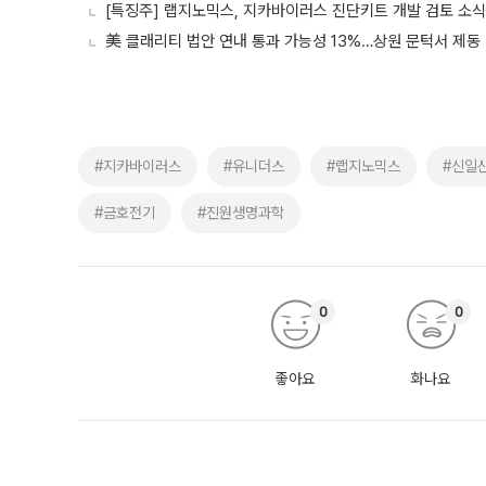
[특징주] 랩지노믹스, 지카바이러스 진단키트 개발 검토 소식
美 클래리티 법안 연내 통과 가능성 13%…상원 문턱서 제동
#지카바이러스
#유니더스
#랩지노믹스
#신일
#금호전기
#진원생명과학
0
0
좋아요
화나요