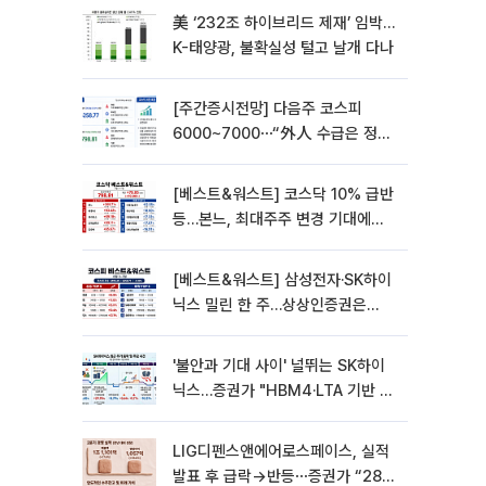
美 ‘232조 하이브리드 제재’ 임박…
K-태양광, 불확실성 털고 날개 다나
[주간증시전망] 다음주 코스피
6000~7000⋯“外人 수급은 정책
이 변수”
[베스트&워스트] 코스닥 10% 급반
등…본느, 최대주주 변경 기대에
270% 폭등
[베스트&워스트] 삼성전자·SK하이
닉스 밀린 한 주…상상인증권은
85% 급등
'불안과 기대 사이' 널뛰는 SK하이
닉스…증권가 "HBM4·LTA 기반 펀
터멘털 견고"
LIG디펜스앤에어로스페이스, 실적
발표 후 급락→반등⋯증권가 “28년