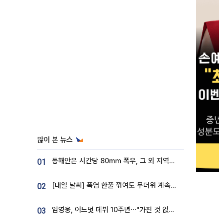
많이 본 뉴스
동해안은 시간당 80㎜ 폭우, 그 외 지역은 폭염…‘극과 극 날씨’
01
[내일 날씨] 폭염 한풀 꺾여도 무더위 계속⋯동해안 이틀 연속 비
02
임영웅, 어느덧 데뷔 10주년⋯"가진 것 없던 시절, 내 앞엔 20명의 팬뿐"
03