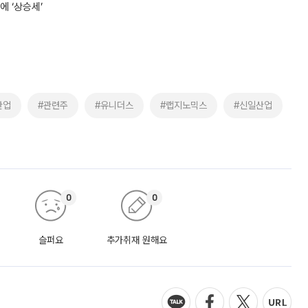
에 ‘상승세’
산업
#관련주
#유니더스
#랩지노믹스
#신일산업
0
0
슬퍼요
추가취재 원해요