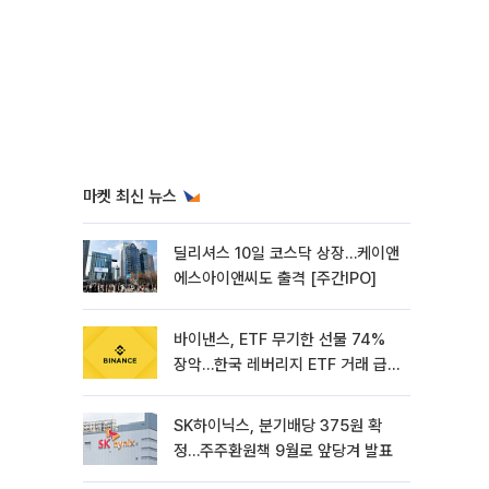
마켓 최신 뉴스
딜리셔스 10일 코스닥 상장…케이앤
에스아이앤씨도 출격 [주간IPO]
바이낸스, ETF 무기한 선물 74%
장악…한국 레버리지 ETF 거래 급
증 [e가상자산]
SK하이닉스, 분기배당 375원 확
정…주주환원책 9월로 앞당겨 발표