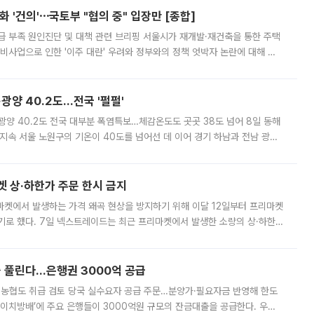
 '건의'⋯국토부 "협의 중" 입장만 [종합]
급 부족 원인진단 및 대책 관련 브리핑 서울시가 재개발·재건축을 통한 주택
비사업으로 인한 '이주 대란' 우려와 정부와의 정책 엇박자 논란에 대해 정
실장은 2031년까지 31만 가구 착공 목표에 차질이 없다는 입장이나,
·광양 40.2도…전국 '펄펄'
·광양 40.2도 전국 대부분 폭염특보…체감온도도 곳곳 38도 넘어 8일 동해
지속 서울 노원구의 기온이 40도를 넘어선 데 이어 경기 하남과 전남 광양
. 전국 대부분 지역에 폭염특보가 내려진 가운데 곳곳에서 39~40도 안팎
켓 상·하한가 주문 한시 금지
마켓에서 발생하는 가격 왜곡 현상을 방지하기 위해 이달 12일부터 프리마켓
기로 했다. 7일 넥스트레이드는 최근 프리마켓에서 발생한 소량의 상·하한
, 주문 오류로 인한 가격 급등락을 최소화하기 위한 비상 대응방안을 발표
 풀린다…은행권 3000억 공급
리·농협도 취급 검토 당국 실수요자 공급 주문…분양가·필요자금 반영해 한도
에이치방배’에 주요 은행들이 3000억원 규모의 잔금대출을 공급한다. 우리