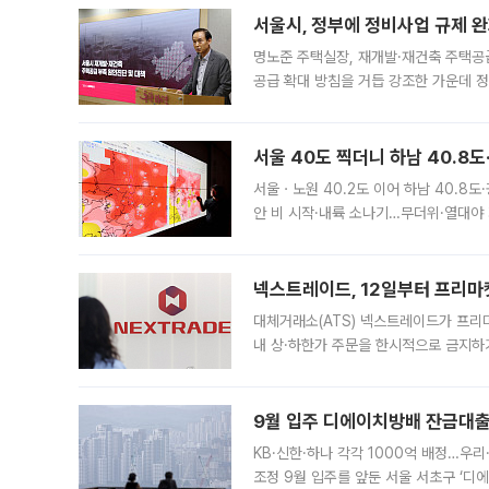
서울시, 정부에 정비사업 규제 완화
명노준 주택실장, 재개발·재건축 주택공
공급 확대 방침을 거듭 강조한 가운데 정
면 반박하고 나섰다. 명노준 서울시 주택
서울 40도 찍더니 하남 40.8도
서울ㆍ노원 40.2도 이어 하남 40.8도
안 비 시작·내륙 소나기…무더위·열대야 
에서도 40도를 웃도는 기온이 관측됐다
의 극심한
넥스트레이드, 12일부터 프리마
대체거래소(ATS) 넥스트레이드가 프리
내 상·하한가 주문을 한시적으로 금지하
가 체결 사례와 관련해 설명자료를 내고
9월 입주 디에이치방배 잔금대출
KB·신한·하나 각각 1000억 배정…우
조정 9월 입주를 앞둔 서울 서초구 ‘디