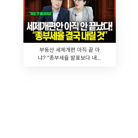
부동산 세제개편 아직 끝 아
냐? "종부세율 발표보다 내릴
것" 장기거주·양도세 전망 I 집
땅지성 I 김인만, 진미윤