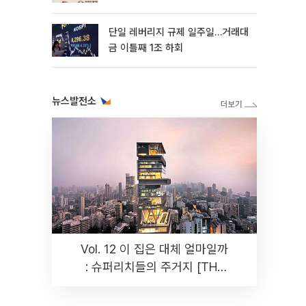
까지 튼튼”
단일 레버리지 규제 일주일…거래대
금 이틀째 1조 하회
뉴스발전소
Vol. 12 이 집은 대체 얼마일까
: 슈퍼리치들의 주거지 [THE
RARE]