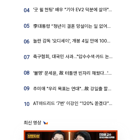
'굿 윌 헌팅' 배우 "기아 EV2 덕분에 살아"…교통사고 후 안전성 극찬
04
05
李대통령 “청년이 결혼 망설이는 일 없어야...제도상 불이익 조사”
놀란 감독 '오디세이', 개봉 4일 만에 100만 돌파⋯'왕사남' 보다 빠르다
06
축구협회, 대국민 사과…"압수수색·카드 논란 사죄, 강도 높은 쇄신"
07
08
'불명' 문세윤, 故 터틀맨 빈자리 채웠다…'거북이' 눈물의 최종 우승
09
추미애 "우리 목표는 연대"…故 강일출 할머니 흉상 제막
AT마드리드 ‘7번’ 이강인 “120% 쏟겠다”⋯시메오네 감독 “필요한 선수”
10
최신 영상