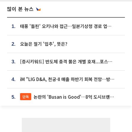
많이 본 뉴스
태풍 '돌핀' 오키나와 접근…일본기상청 경로 업데이트
1.
오늘은 절기 '입추', 뜻은?
2.
[증시키워드] 반도체 충격 뚫은 개별 호재...포스코퓨처엠·에코프로·한화솔루션 '눈길'
3.
iM "LIG D&A, 천궁-II 매출 하반기 회복 전망…방산 톱픽 유지"
4.
논란의 'Busan is Good'…8억 도시브랜드, 용산 대통령실 CI 업체가 수행
단독
5.