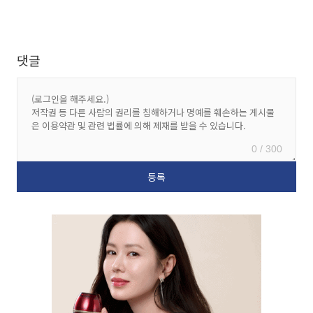
댓글
0 / 300