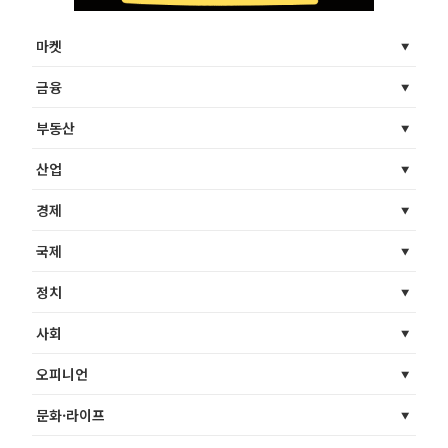
마켓
금융
부동산
산업
경제
국제
정치
사회
오피니언
문화·라이프