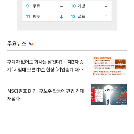
주요뉴스
후계자 없어도 회사는 남긴다?…‘제3자 승
계’ 시험대 오른 中企 현장 [기업승계 대전
환]
MSCI 발표 D-7…후보주 반등에 편입 기대
재점화