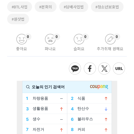
#BTL사업
#본회의
#담배사업법
#청소년보호법
#원샷법
0
0
0
0
좋아요
화나요
슬퍼요
추가취재 원해요