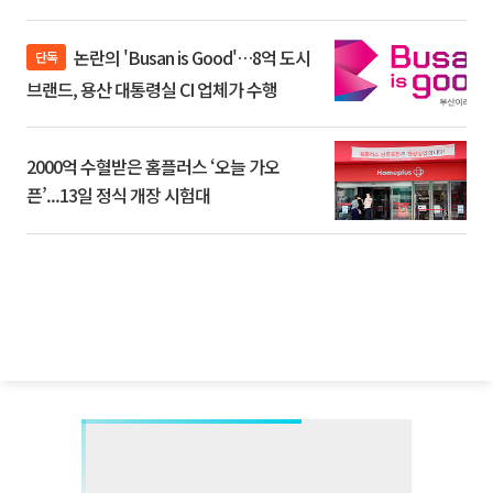
논란의 'Busan is Good'…8억 도시
단독
브랜드, 용산 대통령실 CI 업체가 수행
2000억 수혈받은 홈플러스 ‘오늘 가오
픈’...13일 정식 개장 시험대