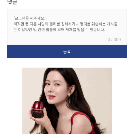
댓글
0 / 300