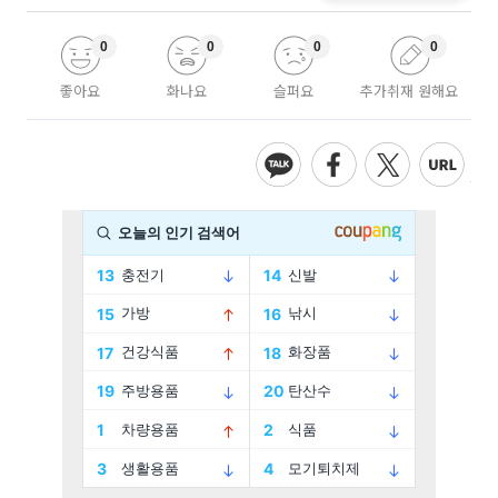
0
0
0
0
좋아요
화나요
슬퍼요
추가취재 원해요