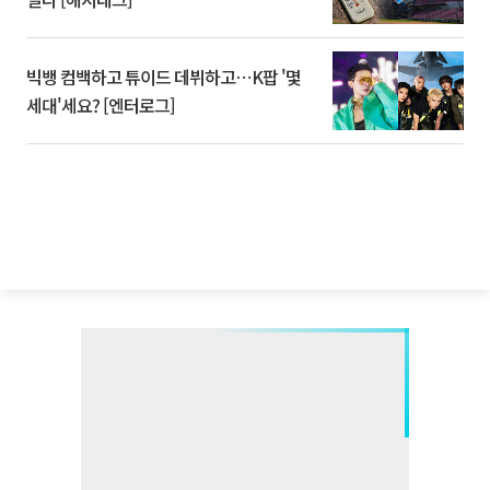
빅뱅 컴백하고 튜이드 데뷔하고⋯K팝 '몇
세대'세요? [엔터로그]