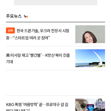
주요뉴스
한국 드론기술, 우크라 전장서 시험
단독
중…“스타트업 여러 곳 참여”
美 미사일 재고 ‘빨간불’…K방산 북미 진출
기대
KBO 폭염 '여름방학' 끝…프로야구 갈 길
멀다 [해시태그]