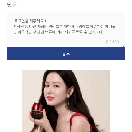
댓글
0 / 300