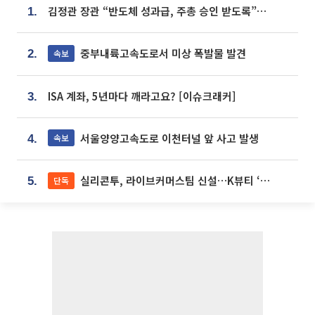
김정관 장관 “반도체 성과급, 주총 승인 받도록”…상법·자본시장법 개정 시사
1.
중부내륙고속도로서 미상 폭발물 발견
속보
2.
ISA 계좌, 5년마다 깨라고요? [이슈크래커]
3.
서울양양고속도로 이천터널 앞 사고 발생
속보
4.
실리콘투, 라이브커머스팀 신설…K뷰티 ‘글로벌 판매망’ 확대[K뷰티 라방戰]
단독
5.