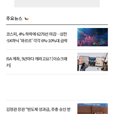
주요뉴스
코스피, 4% 하락에 6270선 마감…삼전
·SK하닉 '와르르' 각각 6%·10%대 급락
ISA 계좌, 5년마다 깨라고요? [이슈크래
커]
김정관 장관 “반도체 성과급, 주총 승인 받