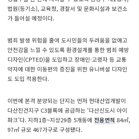
법원(등기소), 교육청, 경찰서 및 문화시설과 보건소
가 들어설 예정이다.
범죄 발생 위험을 줄여 도시민들의 두려움을 없애고
안전감을 느낄 수 있도록 환경설계를 통한 범죄 예방
디자인(CPTED)을 도입하고 장애인·고령자 등 교통
약자에 대한 이동편의 증진을 위한 유니버셜 디자인
도 도입 적용한다.
이번에 본격 분양되는 단지는 먼저 현대산업개발이
다산진건지구 C3블록에 공급하는 ‘다산신도시 아이
파크’다. 지하1층~지상29층 5개동에
전용면적
84㎡,
97㎡ 규모 467가구로 구성됐다.