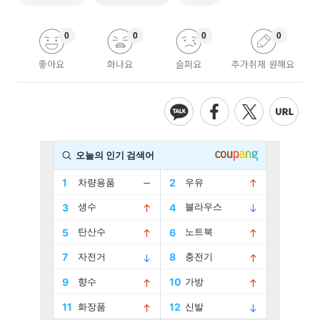
0
0
0
0
좋아요
화나요
슬퍼요
추가취재 원해요