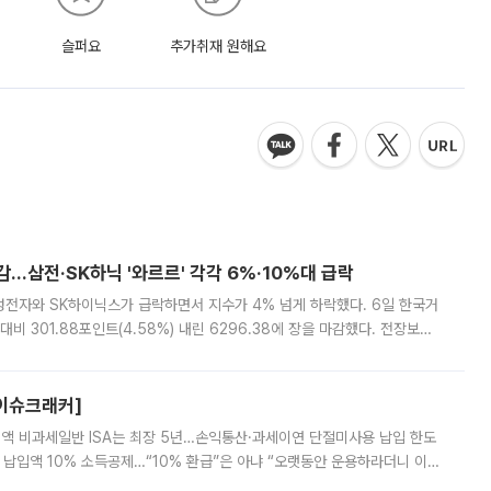
슬퍼요
추가취재 원해요
감…삼전·SK하닉 '와르르' 각각 6%·10%대 급락
삼성전자와 SK하이닉스가 급락하면서 지수가 4% 넘게 하락했다. 6일 한국거
비 301.88포인트(4.58%) 내린 6296.38에 장을 마감했다. 전장보다
스피는 장중 한때 6550.94까지 오르기도 했으나 6238.32까지 밀리기도 했
[이슈크래커]
 전액 비과세일반 ISA는 최장 5년…손익통산·과세이연 단절미사용 납입 한도
납입액 10% 소득공제…“10% 환급”은 아냐 “오랫동안 운용하라더니 이제
 ‘만능 절세 통장’으로 불리는 개인종합자산관리계좌(ISA)가 두 갈래로 개