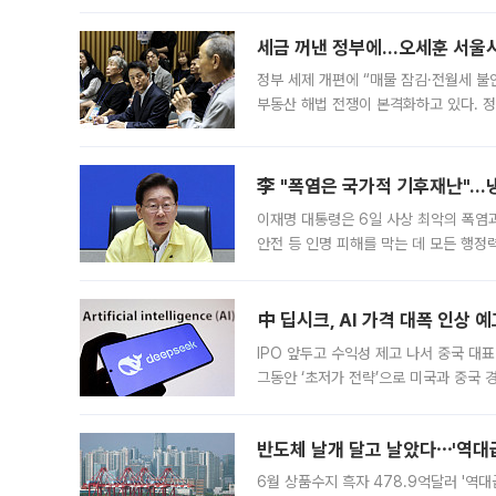
편을
세금 꺼낸 정부에…오세훈 서울시장
정부 세제 개편에 “매물 잠김·전월세 불
부동산 해법 전쟁이 본격화하고 있다. 
드를 꺼내자 서울시는 전·월세 부담만 
李 "폭염은 국가적 기후재난"…냉
이재명 대통령은 6일 사상 최악의 폭염
안전 등 인명 피해를 막는 데 모든 행
인프라 확충 계획을 내년도 예산안에 반
中 딥시크, AI 가격 대폭 인상 
IPO 앞두고 수익성 제고 나서 중국 대표
그동안 ‘초저가 전략’으로 미국과 중국
가된다. 블룸버그통신에 따르면 딥시크는
반도체 날개 달고 날았다⋯'역대급
6월 상품수지 흑자 478.9억달러 '역대