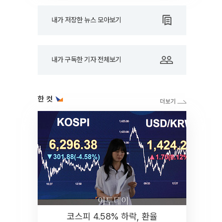
내가 저장한 뉴스 모아보기
내가 구독한 기자 전체보기
한 컷
코스피 4.58% 하락, 환율