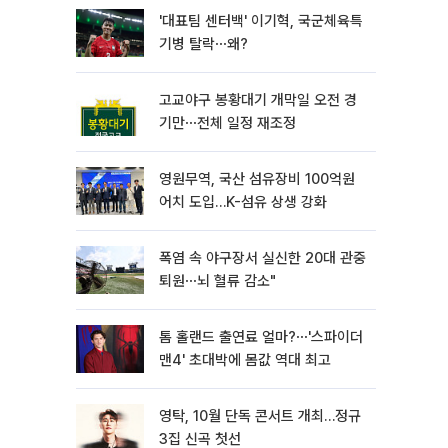
'대표팀 센터백' 이기혁, 국군체육특
기병 탈락⋯왜?
고교야구 봉황대기 개막일 오전 경
기만⋯전체 일정 재조정
영원무역, 국산 섬유장비 100억원
어치 도입…K-섬유 상생 강화
폭염 속 야구장서 실신한 20대 관중
퇴원⋯뇌 혈류 감소"
톰 홀랜드 출연료 얼마?⋯'스파이더
맨4' 초대박에 몸값 역대 최고
영탁, 10월 단독 콘서트 개최…정규
3집 신곡 첫선