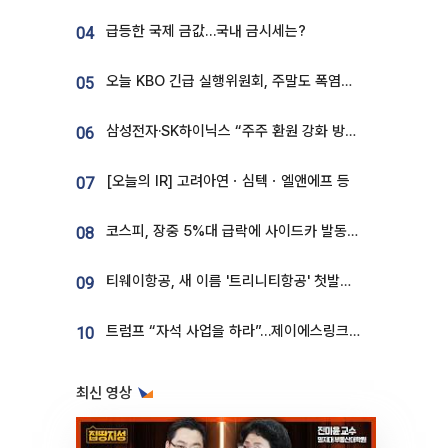
급등한 국제 금값…국내 금시세는?
04
오늘 KBO 긴급 실행위원회, 주말도 폭염취소 될까
05
삼성전자·SK하이닉스 “주주 환원 강화 방안 마련”
06
[오늘의 IR] 고려아연ㆍ심텍ㆍ엘앤에프 등
07
코스피, 장중 5%대 급락에 사이드카 발동…삼성·SK 동반 폭락
08
티웨이항공, 새 이름 '트리니티항공' 첫발…SSC 전략 본격화
09
트럼프 “자석 사업을 하라”…제이에스링크, 비중국 영구자석 공급망 구축 속도
10
최신 영상