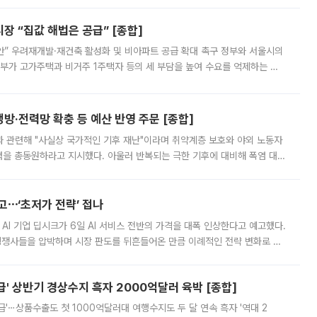
 “집값 해법은 공급” [종합]
안” 우려재개발·재건축 활성화 및 비아파트 공급 확대 촉구 정부와 서울시의
정부가 고가주택과 비거주 1주택자 등의 세 부담을 높여 수요를 억제하는 카
키울 것이라며 세금이 아닌 공급이 근본적인 처방이라고 전면 반박했다.
방·전력망 확충 등 예산 반영 주문 [종합]
과 관련해 "사실상 국가적인 기후 재난"이라며 취약계층 보호와 야외 노동자
정력을 총동원하라고 지시했다. 아울러 반복되는 극한 기후에 대비해 폭염 대응
영하는 방안도 검토하라고 주문했다. 이 대통령은 이날 폭염·가뭄 대
예고⋯‘초저가 전략’ 접나
 AI 기업 딥시크가 6일 AI 서비스 전반의 가격을 대폭 인상한다고 예고했다.
 경쟁사들을 압박하며 시장 판도를 뒤흔들어온 만큼 이례적인 전략 변화로 평
 이날 공지를 통해 구체적인 인상 폭은 공개하지 않았지만 상당한 수
' 상반기 경상수지 흑자 2000억달러 육박 [종합]
급'⋯상품수출도 첫 1000억달러대 여행수지도 두 달 연속 흑자 '역대 2