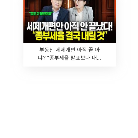
부동산 세제개편 아직 끝 아
냐? "종부세율 발표보다 내릴
것" 장기거주·양도세 전망 I 집
땅지성 I 김인만, 진미윤