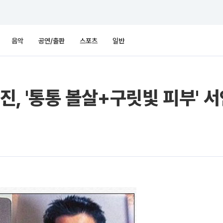
음악
공연/출판
스포츠
일반
, '통통 볼살+구릿빛 피부' 서