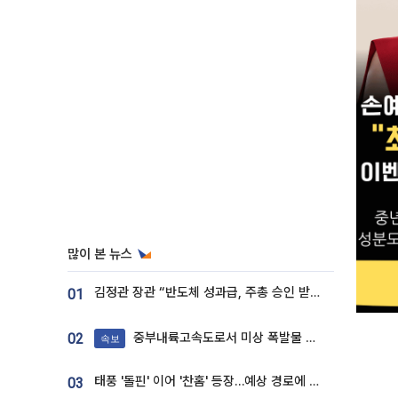
많이 본 뉴스
김정관 장관 “반도체 성과급, 주총 승인 받도록”…상법·자본시장법 개정 시사
01
중부내륙고속도로서 미상 폭발물 발견
02
속보
태풍 '돌핀' 이어 '찬홈' 등장…예상 경로에 한국 '한숨'
03