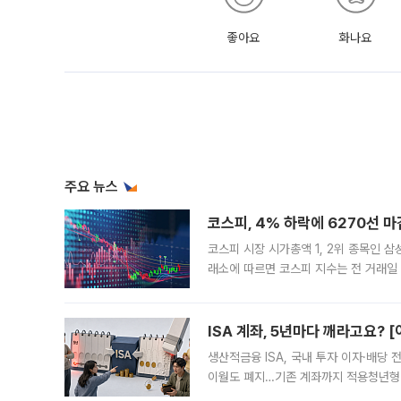
좋아요
화나요
주요 뉴스
코스피, 4% 하락에 6270선 마
코스피 시장 시가총액 1, 2위 종목인 
래소에 따르면 코스피 지수는 전 거래일 대
1.81% 내린 6478.75에 출발한 코
다. 이날 오전
ISA 계좌, 5년마다 깨라고요? 
생산적금융 ISA, 국내 투자 이자·배당
이월도 폐지…기존 계좌까지 적용청년형 
는 5년마다 계좌를 해지하라는 건가요?”