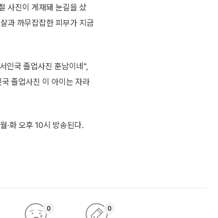
절 사진이 게재돼 눈길을 샀
젖살과 까무잡잡한 피부가 지금
서인국 졸업사진 훈남이네",
인국 졸업사진 이 아이는 자라
월·화 오후 10시 방송된다.
0
0