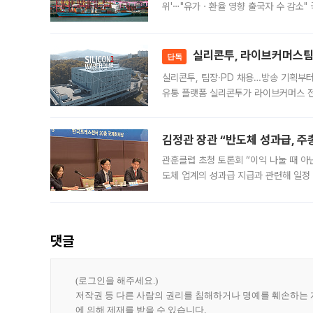
위'⋯"유가ㆍ환율 영향 출국자 수 감소" 
급 수출 호조가 매달 이어지면서 6월 
대 기
실리콘투, 라이브커머스팀 
단독
실리콘투, 팀장·PD 채용…방송 기획부
유통 플랫폼 실리콘투가 라이브커머스 전
나섰다. 국내 화장품을 해외 유통망에 공
김정관 장관 “반도체 성과급, 
관훈클럽 초청 토론회 “이익 나눌 때 아
도체 업계의 성과급 지급과 관련해 일정
최근 상법·자본시장법 개정으로 기업 지
댓글