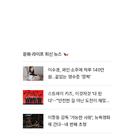
문화·라이프 최신 뉴스
이수경, 와인·소주에 하루 140만
원…끝없는 영수증 ‘깜짝’
스트레이 키즈, 이것저것 '다 된
다'⋯"안전한 길 아닌 도전이 재밌
어" [종합]
이창동 감독 '가능한 사랑', 뉴욕영화
제 간다⋯네 번째 초청