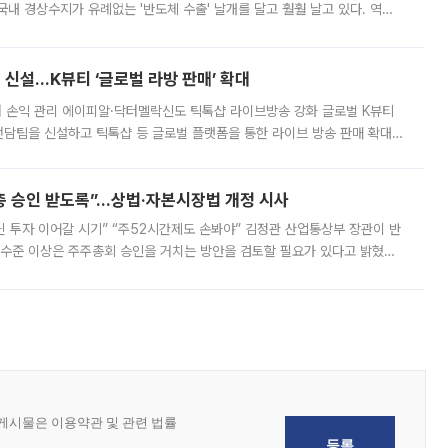
국내 경상수지가 유례없는 '반도체 수출' 날개를 달고 훨훨 날고 있다. 역대
경상수지 뿐 아니라 상반기 경상수지 흑자도 2000억달러에 근접하며 사상 최
신설…K뷰티 ‘글로벌 라방 판매’ 확대
터 손익 관리 에이피알·닥터멜락신도 틱톡샵 라이브방송 강화 글로벌 K뷰티
담팀을 신설하고 틱톡샵 등 글로벌 플랫폼을 통한 라이브 방송 판매 확대에
급하는 데서 한발 더 나아가 방송 기획과 상품 구성, 출연자 섭외, 손익
주총 승인 받도록”…상법·자본시장법 개정 시사
닌 투자 이어갈 시기” “주52시간제도 손봐야” 김정관 산업통상부 장관이 반
 수준 이상은 주주총회 승인을 거치는 방안을 검토할 필요가 있다고 밝혔다.
배구조와 주주권 강화 논의가 이어지는 가운데, 핵심 연구인력에 대한