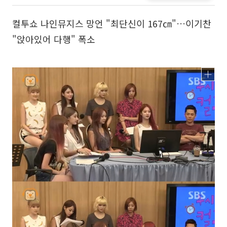
컬투쇼 나인뮤지스 망언 "최단신이 167㎝"…이기찬
"앉아있어 다행" 폭소