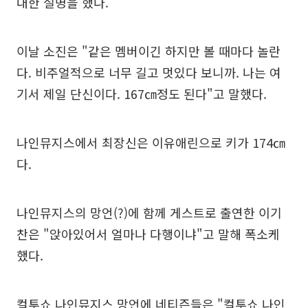
대한 설명을 했다.
이날 소진은 "같은 멤버이긴 하지만 볼 때마다 놀란
다. 비주얼적으로 너무 길고 멋있다 보니까. 나는 여
기서 제일 단신이다. 167㎝정도 된다"고 말했다.
나인뮤지스에서 최장신은 이유애린으로 키가 174㎝
다.
나인뮤지스의 망언(?)에 함께 게스트로 출연한 이기
찬은 "앉아있어서 얼마나 다행이냐"고 말해 폭소케
했다.
컬투쇼 나인뮤지스 망언에 네티즌들은 "컬투쇼 나인