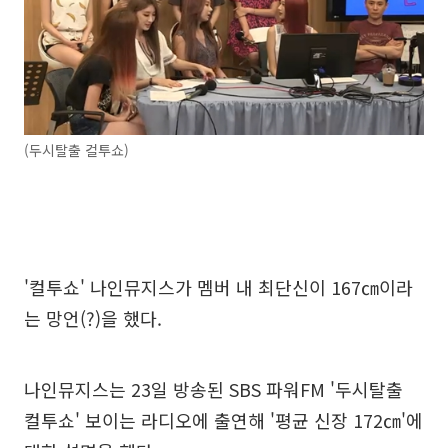
(두시탈출 컬투쇼)
'컬투쇼' 나인뮤지스가 멤버 내 최단신이 167㎝이라
는 망언(?)을 했다.
나인뮤지스는 23일 방송된 SBS 파워FM '두시탈출
컬투쇼' 보이는 라디오에 출연해 '평균 신장 172㎝'에