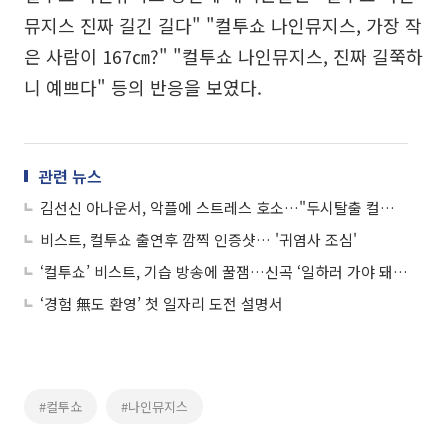
뮤지스 진짜 길긴 길다" "컬투쇼 나인뮤지스, 가장 작
은 사람이 167㎝?" "컬투쇼 나인뮤지스, 진짜 길쭉하
니 예쁘다" 등의 반응을 보였다.
관련 뉴스
김선신 아나운서, 악플에 스트레스 호소…"두시탈출 컬투쇼 듣고 슬럼프 탈출했다?"
비스트, 컬투쇼 출연후 깜찍 인증샷… '귀염사 조심'
‘컬투쇼’ 비스트, 기습 방송에 꿀잼…신곡 ‘일하러 가야 돼’ 첫 라이브 공개
‘경험 無도 환영’ 첫 일자리 도전 설명서
#컬투쇼
#나인뮤지스