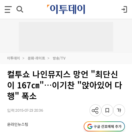
이투데이
문화·라이프
방송/TV
컬투쇼 나인뮤지스 망언 "최단신
이 167㎝"…이기찬 "앉아있어 다
행" 폭소
입력 2015-07-23 20:36
온라인뉴스팀
구글 선호매체 추가