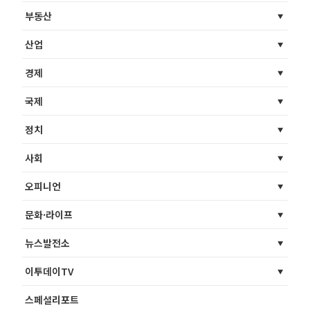
부동산
산업
경제
국제
정치
사회
오피니언
문화·라이프
뉴스발전소
이투데이TV
스페셜리포트