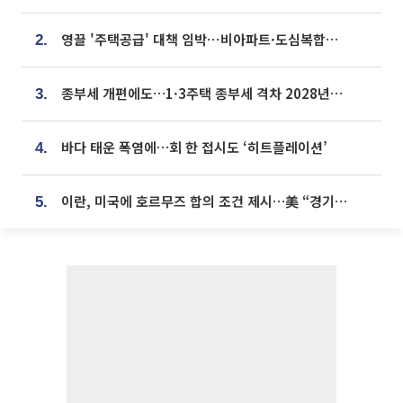
영끌 '주택공급' 대책 임박⋯비아파트·도심복합까지 총동원
2.
종부세 개편에도…1·3주택 종부세 격차 2028년부터 확대
3.
바다 태운 폭염에…회 한 접시도 ‘히트플레이션’
4.
이란, 미국에 호르무즈 합의 조건 제시…美 “경기 아직 안 끝나” [종합]
5.