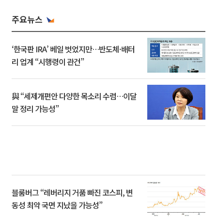
주요뉴스
‘한국판 IRA’ 베일 벗었지만…반도체·배터
리 업계 “시행령이 관건”
與 “세제개편안 다양한 목소리 수렴…이달
말 정리 가능성”
블룸버그 “레버리지 거품 빠진 코스피, 변
동성 최악 국면 지났을 가능성”