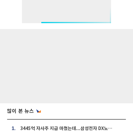
많이 본 뉴스
3445억 자사주 지급 마쳤는데...삼성전자 DX노조, 뒤늦은 '떼쓰기 집회'
1.