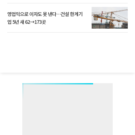
영업익으로 이자도 못 낸다…건설 한계기
업 5년 새 62→173곳