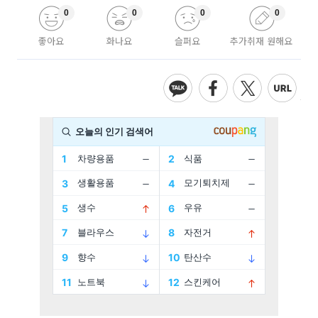
0
0
0
0
좋아요
화나요
슬퍼요
추가취재 원해요