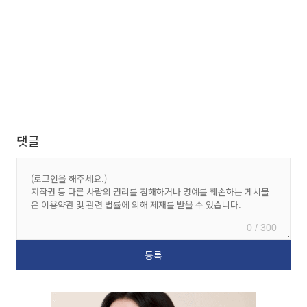
댓글
0 / 300