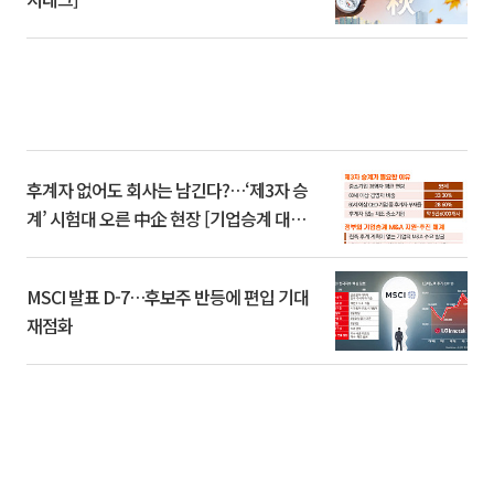
후계자 없어도 회사는 남긴다?…‘제3자 승
계’ 시험대 오른 中企 현장 [기업승계 대전
환]
MSCI 발표 D-7…후보주 반등에 편입 기대
재점화