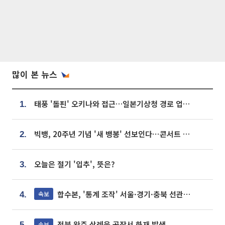
많이 본 뉴스
태풍 '돌핀' 오키나와 접근…일본기상청 경로 업데이트
1.
빅뱅, 20주년 기념 '새 뱅봉' 선보인다⋯콘서트 앞두고 팝업 개최
2.
오늘은 절기 '입추', 뜻은?
3.
합수본, '통계 조작' 서울·경기·충북 선관위 등 추가 압수수색
속보
4.
전북 완주 삼례읍 공장서 화재 발생
속보
5.