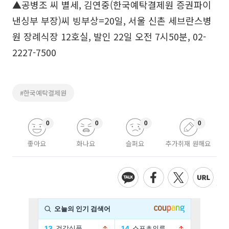
▲공병조 씨 별세, 김연중(한국예탁결제원 증권파이
낸싱부 부장)씨 빙부상=20일, 서울 신촌 세브란스병
원 장례식장 12호실, 발인 22일 오전 7시50분, 02-
2227-7500
#한국예탁결제원
0
0
0
0
좋아요
화나요
슬퍼요
추가취재 원해요