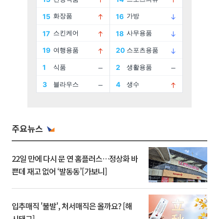
주요뉴스
22일 만에 다시 문 연 홈플러스…정상화 바
쁜데 재고 없어 ‘발동동’[가보니]
입추매직 '불발', 처서매직은 올까요? [해
시태그]