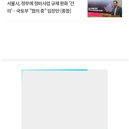
서울시, 정부에 정비사업 규제 완화 '건
의'⋯국토부 "협의 중" 입장만 [종합]