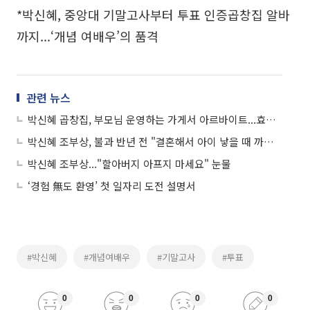
*박신혜, 중앙대 기말고사부터 투표 인증곱창집 알바
까지...‘개념 여배우’의 품격
관련 뉴스
박신혜 곱창집, 부모님 운영하는 가게서 아르바이트...효녀 여배우에 네티즌 찬사
박신혜 조부상, 불과 반년 전 "결혼해서 아이 낳을 때 까지 사셔야죠" 애틋함 표현
박신혜 조부상..."할아버지 아프지 마세요" 눈물
‘경험 無도 환영’ 첫 일자리 도전 설명서
#박신혜
#개념여배우
#기말고사
#투표
0
0
0
0