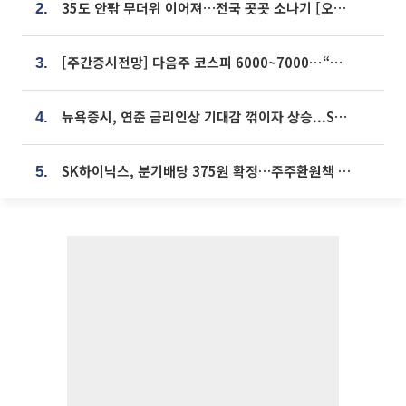
35도 안팎 무더위 이어져…전국 곳곳 소나기 [오늘 날씨]
2.
[주간증시전망] 다음주 코스피 6000~7000⋯“外人 수급은 정책이 변수”
3.
뉴욕증시, 연준 금리인상 기대감 꺾이자 상승...S&P500 사상 최고치 [종합]
4.
SK하이닉스, 분기배당 375원 확정…주주환원책 9월로 앞당겨 발표
5.