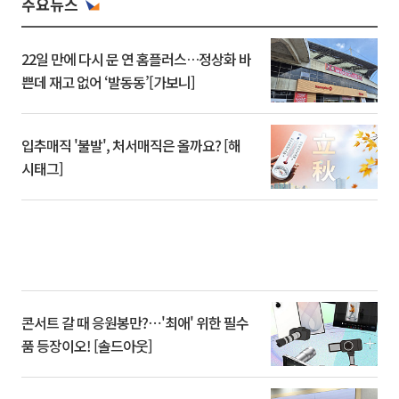
주요뉴스
22일 만에 다시 문 연 홈플러스…정상화 바
쁜데 재고 없어 ‘발동동’[가보니]
입추매직 '불발', 처서매직은 올까요? [해
시태그]
콘서트 갈 때 응원봉만?⋯'최애' 위한 필수
품 등장이오! [솔드아웃]