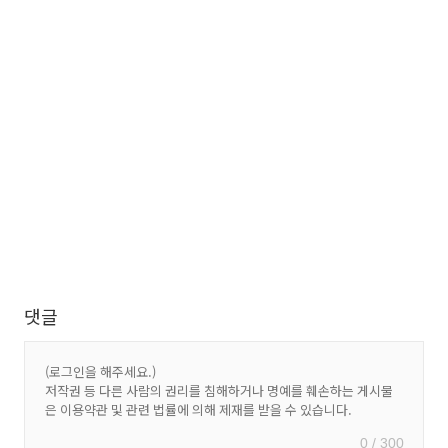
댓글
0 / 300