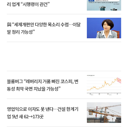
리 업계 “시행령이 관건”
與 “세제개편안 다양한 목소리 수렴…이달
말 정리 가능성”
블룸버그 “레버리지 거품 빠진 코스피, 변
동성 최악 국면 지났을 가능성”
영업익으로 이자도 못 낸다…건설 한계기
업 5년 새 62→173곳