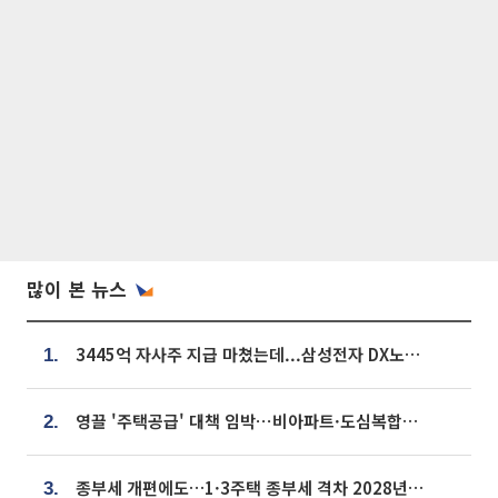
많이 본 뉴스
3445억 자사주 지급 마쳤는데...삼성전자 DX노조, 뒤늦은 '떼쓰기 집회'
1.
영끌 '주택공급' 대책 임박⋯비아파트·도심복합까지 총동원
2.
종부세 개편에도…1·3주택 종부세 격차 2028년부터 확대
3.