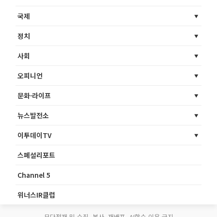
국제
정치
사회
오피니언
문화·라이프
뉴스발전소
이투데이TV
스페셜리포트
Channel 5
위너스IR클럽
무단전재 및 수집, 복사, 재배포, AI학습 이용 금지