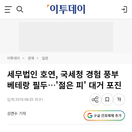
이투데이
경제
일반
세무법인 호연, 국세청 경험 풍부
베테랑 필두…'젊은 피' 대거 포진
입력 2015-04-23 10:31
김면수 기자
구글 선호매체 추가