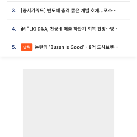
[증시키워드] 반도체 충격 뚫은 개별 호재...포스코퓨처엠·에코프로·한화솔루션 '눈길'
3.
iM "LIG D&A, 천궁-II 매출 하반기 회복 전망…방산 톱픽 유지"
4.
논란의 'Busan is Good'…8억 도시브랜드, 용산 대통령실 CI 업체가 수행
단독
5.