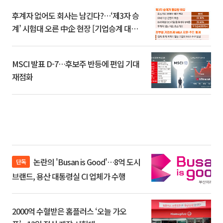
후계자 없어도 회사는 남긴다?…‘제3자 승
계’ 시험대 오른 中企 현장 [기업승계 대전
환]
MSCI 발표 D-7…후보주 반등에 편입 기대
재점화
논란의 'Busan is Good'…8억 도시
단독
브랜드, 용산 대통령실 CI 업체가 수행
2000억 수혈받은 홈플러스 ‘오늘 가오