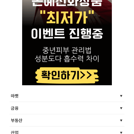
마켓
금융
부동산
산업