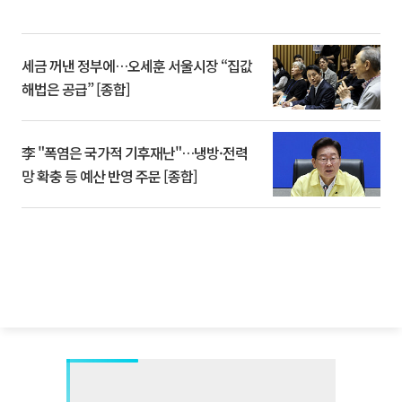
세금 꺼낸 정부에…오세훈 서울시장 “집값
해법은 공급” [종합]
李 "폭염은 국가적 기후재난"…냉방·전력
망 확충 등 예산 반영 주문 [종합]