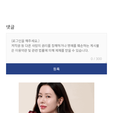
댓글
0 / 300