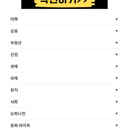
마켓
금융
부동산
산업
경제
국제
정치
사회
오피니언
문화·라이프