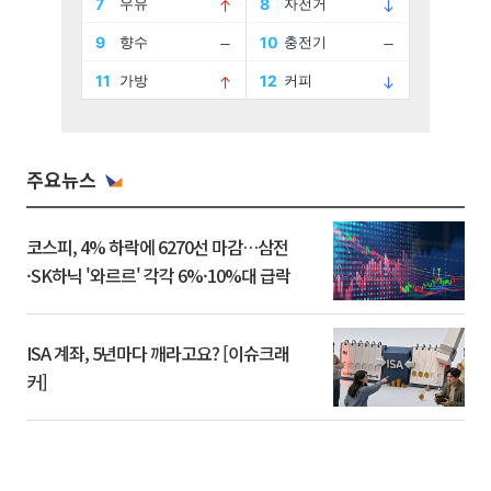
주요뉴스
코스피, 4% 하락에 6270선 마감…삼전
·SK하닉 '와르르' 각각 6%·10%대 급락
ISA 계좌, 5년마다 깨라고요? [이슈크래
커]