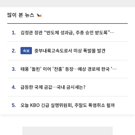
많이 본 뉴스
김정관 장관 “반도체 성과급, 주총 승인 받도록”…상법·자본시장법 개정 시사
1.
중부내륙고속도로서 미상 폭발물 발견
속보
2.
태풍 '돌핀' 이어 '찬홈' 등장…예상 경로에 한국 '한숨'
3.
급등한 국제 금값…국내 금시세는?
4.
오늘 KBO 긴급 실행위원회, 주말도 폭염취소 될까
5.