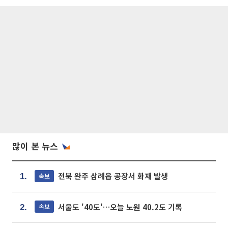
많이 본 뉴스
전북 완주 삼례읍 공장서 화재 발생
속보
1.
서울도 '40도'…오늘 노원 40.2도 기록
속보
2.