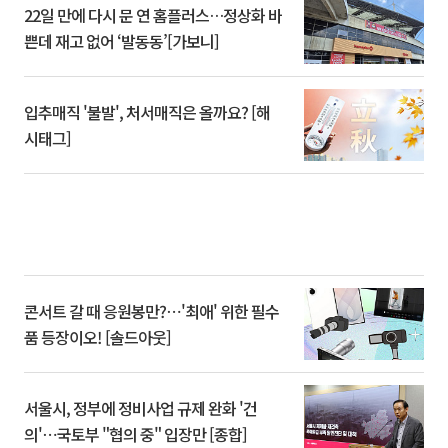
22일 만에 다시 문 연 홈플러스…정상화 바
쁜데 재고 없어 ‘발동동’[가보니]
입추매직 '불발', 처서매직은 올까요? [해
시태그]
콘서트 갈 때 응원봉만?⋯'최애' 위한 필수
품 등장이오! [솔드아웃]
서울시, 정부에 정비사업 규제 완화 '건
의'⋯국토부 "협의 중" 입장만 [종합]