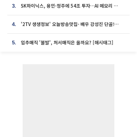
SK하이닉스, 용인·청주에 54조 투자…AI 메모리 생산기지 키운다
3.
'2TV 생생정보' 오늘방송맛집- 배우 강성진 단골! 쌀국수ㆍ푸팟퐁 커리 맛집 '블○○○'
4.
입추매직 '불발', 처서매직은 올까요? [해시태그]
5.