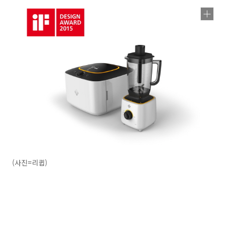
(사진=리큅)