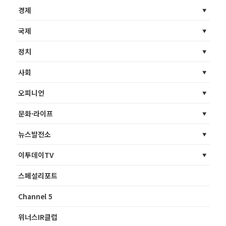
경제
국제
정치
사회
오피니언
문화·라이프
뉴스발전소
이투데이TV
스페셜리포트
Channel 5
위너스IR클럽