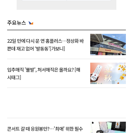
주요뉴스
22일 만에 다시 문 연 홈플러스…정상화 바
쁜데 재고 없어 ‘발동동’[가보니]
입추매직 '불발', 처서매직은 올까요? [해
시태그]
콘서트 갈 때 응원봉만?⋯'최애' 위한 필수