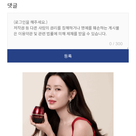
댓글
0 / 300