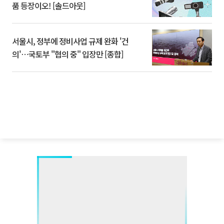
품 등장이오! [솔드아웃]
서울시, 정부에 정비사업 규제 완화 '건
의'⋯국토부 "협의 중" 입장만 [종합]