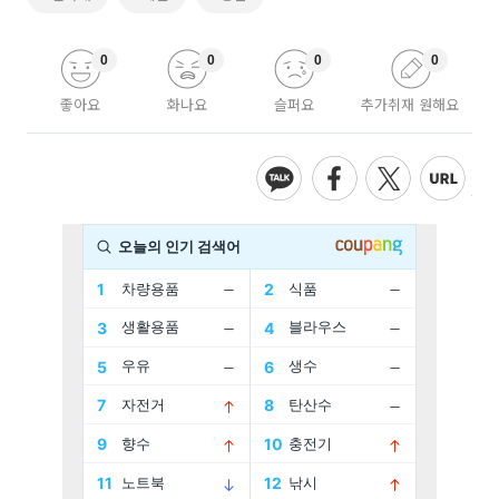
0
0
0
0
좋아요
화나요
슬퍼요
추가취재 원해요