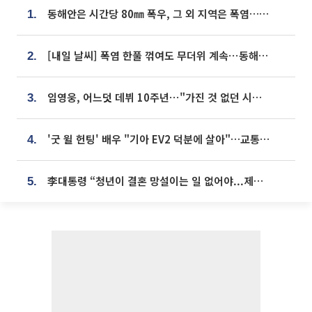
동해안은 시간당 80㎜ 폭우, 그 외 지역은 폭염…‘극과 극 날씨’
1.
[내일 날씨] 폭염 한풀 꺾여도 무더위 계속⋯동해안 이틀 연속 비
2.
임영웅, 어느덧 데뷔 10주년⋯"가진 것 없던 시절, 내 앞엔 20명의 팬뿐"
3.
'굿 윌 헌팅' 배우 "기아 EV2 덕분에 살아"…교통사고 후 안전성 극찬
4.
李대통령 “청년이 결혼 망설이는 일 없어야...제도상 불이익 조사”
5.