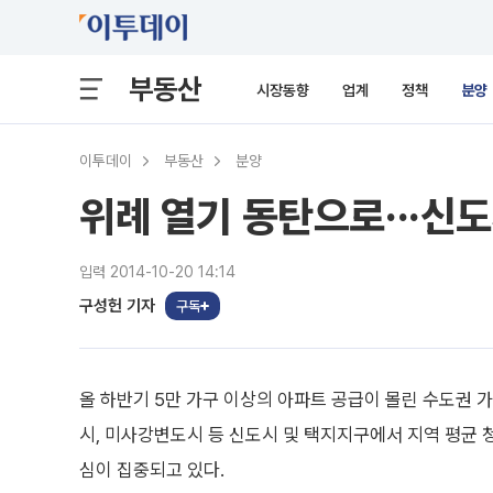
부동산
시장동향
업계
정책
분양
이투데이
부동산
분양
위례 열기 동탄으로···신도
입력 2014-10-20 14:14
구성헌 기자
구독
올 하반기 5만 가구 이상의 아파트 공급이 몰린 수도권 
시, 미사강변도시 등 신도시 및 택지지구에서 지역 평균 
심이 집중되고 있다.