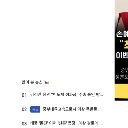
많이 본 뉴스
김정관 장관 “반도체 성과급, 주총 승인 받도록”…상법·자본시장법 개정 시사
01
중부내륙고속도로서 미상 폭발물 발견
02
속보
태풍 '돌핀' 이어 '찬홈' 등장…예상 경로에 한국 '한숨'
03