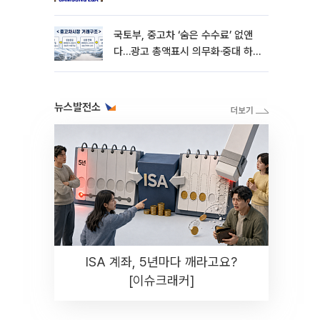
확대"
국토부, 중고차 ‘숨은 수수료’ 없앤
다…광고 총액표시 의무화·중대 하
자시 계약해제
뉴스발전소
ISA 계좌, 5년마다 깨라고요?
[이슈크래커]