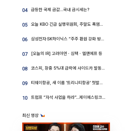
급등한 국제 금값…국내 금시세는?
04
오늘 KBO 긴급 실행위원회, 주말도 폭염취소 될까
05
삼성전자·SK하이닉스 “주주 환원 강화 방안 마련”
06
[오늘의 IR] 고려아연ㆍ심텍ㆍ엘앤에프 등
07
코스피, 장중 5%대 급락에 사이드카 발동…삼성·SK 동반 폭락
08
티웨이항공, 새 이름 '트리니티항공' 첫발…SSC 전략 본격화
09
트럼프 “자석 사업을 하라”…제이에스링크, 비중국 영구자석 공급망 구축 속도
10
최신 영상