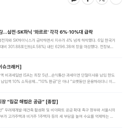
감…삼전·SK하닉 '와르르' 각각 6%·10%대 급락
삼성전자와 SK하이닉스가 급락하면서 지수가 4% 넘게 하락했다. 6일 한국거
비 301.88포인트(4.58%) 내린 6296.38에 장을 마감했다. 전장보다
스피는 장중 한때 6550.94까지 오르기도 했으나 6238.32까지 밀리기도 했
[이슈크래커]
 전액 비과세일반 ISA는 최장 5년…손익통산·과세이연 단절미사용 납입 한도
납입액 10% 소득공제…“10% 환급”은 아냐 “오랫동안 운용하라더니 이제
 ‘만능 절세 통장’으로 불리는 개인종합자산관리계좌(ISA)가 두 갈래로 개
 “집값 해법은 공급” [종합]
안” 우려재개발·재건축 활성화 및 비아파트 공급 확대 촉구 정부와 서울시의
정부가 고가주택과 비거주 1주택자 등의 세 부담을 높여 수요를 억제하는 카
키울 것이라며 세금이 아닌 공급이 근본적인 처방이라고 전면 반박했다.