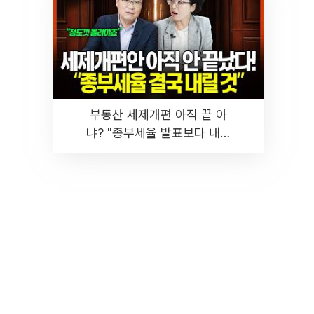
부동산 세제개편 아직 끝 아
냐? "종부세율 발표보다 내릴
것" 장기거주·양도세 전망 I 집
땅지성 I 김인만, 진미윤