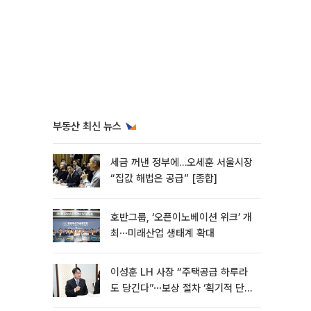
부동산 최신 뉴스
세금 꺼낸 정부에…오세훈 서울시장
“집값 해법은 공급” [종합]
호반그룹, ‘오픈이노베이션 위크’ 개
최⋯미래산업 생태계 확대
이성훈 LH 사장 “주택공급 하루라
도 당긴다”⋯보상 절차 ‘획기적 단
축’