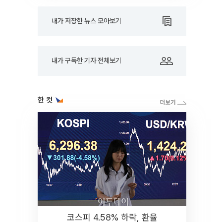
내가 저장한 뉴스 모아보기
내가 구독한 기자 전체보기
한 컷
코스피 4.58% 하락, 환율