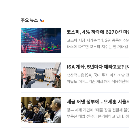
주요 뉴스
코스피, 4% 하락에 6270선 마
코스피 시장 시가총액 1, 2위 종목인 
래소에 따르면 코스피 지수는 전 거래일 대
1.81% 내린 6478.75에 출발한 코
다. 이날 오전
ISA 계좌, 5년마다 깨라고요? 
생산적금융 ISA, 국내 투자 이자·배당
이월도 폐지…기존 계좌까지 적용청년형 
는 5년마다 계좌를 해지하라는 건가요?”
편을
세금 꺼낸 정부에…오세훈 서울시장
정부 세제 개편에 “매물 잠김·전월세 불
부동산 해법 전쟁이 본격화하고 있다. 
드를 꺼내자 서울시는 전·월세 부담만 