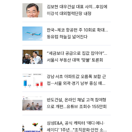
김보현 대우건설 대표 사의…후임에
이강석 대외협력단장 내정
한국~체코 항공편 주 10회로 확대…
동유럽 하늘길 넓어진다
“세금보다 공급으로 집값 잡아야”…
서울시 부동산 대책 ‘맞불’ 토론회
강남·서초 아파트값 오름폭 보합 근
접⋯서울 외곽·경기 남부 중심 매수
세
반도건설, 온라인 채널 고객 참여형
으로 개편…유튜브 조회수 155만회
삼성E&A, 공식 캐릭터 ‘애디·에니·
세이디’ 1주년…"조직문화·안전 소통