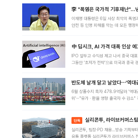
李 "폭염은 국가적 기후재난"…냉
이재명 대통령은 6일 사상 최악의 폭염
안전 등 인명 피해를 막는 데 모든 행
인프라 확충 계획을 내년도 예산안에 반
中 딥시크, AI 가격 대폭 인상 
IPO 앞두고 수익성 제고 나서 중국 대표
그동안 ‘초저가 전략’으로 미국과 중국
가된다. 블룸버그통신에 따르면 딥시크는
반도체 날개 달고 날았다⋯'역대급
6월 상품수지 흑자 478.9억달러 '역대
위'⋯"유가ㆍ환율 영향 출국자 수 감소" 
급 수출 호조가 매달 이어지면서 6월 
대 기
실리콘투, 라이브커머스팀 
단독
실리콘투, 팀장·PD 채용…방송 기획부
유통 플랫폼 실리콘투가 라이브커머스 전