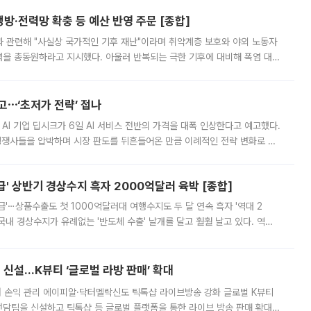
방·전력망 확충 등 예산 반영 주문 [종합]
과 관련해 "사실상 국가적인 기후 재난"이라며 취약계층 보호와 야외 노동자
정력을 총동원하라고 지시했다. 아울러 반복되는 극한 기후에 대비해 폭염 대응
영하는 방안도 검토하라고 주문했다. 이 대통령은 이날 폭염·가뭄 대
예고⋯‘초저가 전략’ 접나
 AI 기업 딥시크가 6일 AI 서비스 전반의 가격을 대폭 인상한다고 예고했다.
 경쟁사들을 압박하며 시장 판도를 뒤흔들어온 만큼 이례적인 전략 변화로 평
 이날 공지를 통해 구체적인 인상 폭은 공개하지 않았지만 상당한 수
' 상반기 경상수지 흑자 2000억달러 육박 [종합]
급'⋯상품수출도 첫 1000억달러대 여행수지도 두 달 연속 흑자 '역대 2
국내 경상수지가 유례없는 '반도체 수출' 날개를 달고 훨훨 날고 있다. 역대
경상수지 뿐 아니라 상반기 경상수지 흑자도 2000억달러에 근접하며 사상 최
신설…K뷰티 ‘글로벌 라방 판매’ 확대
터 손익 관리 에이피알·닥터멜락신도 틱톡샵 라이브방송 강화 글로벌 K뷰티
담팀을 신설하고 틱톡샵 등 글로벌 플랫폼을 통한 라이브 방송 판매 확대에