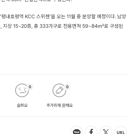
‘평내호평역 KCC 스위첸’을 오는 11월 중 분양할 예정이다. 남양
지상 15~20층, 총 333가구로 전용면적 59~84㎡로 구성된
0
0
슬퍼요
추가취재 원해요