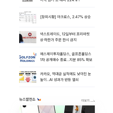
이익 임기 초 대비 224%↑
[장외시황] 아크로스, 2.47% 상승
넥스트레이드, 12일부터 프리마켓
상·하한가 주문 한시 금지
에스제이투자홀딩스, 골프존홀딩스
1차 공개매수 종료…지분 85% 확보
카카오, 역대급 실적에도 낮아진 눈
높이…AI 성과가 반등 열쇠
뉴스발전소