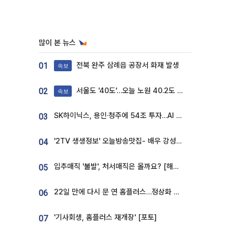
많이 본 뉴스
전북 완주 삼례읍 공장서 화재 발생
01
속보
서울도 '40도'…오늘 노원 40.2도 기록
02
속보
SK하이닉스, 용인·청주에 54조 투자…AI 메모리 생산기지 키운다
03
'2TV 생생정보' 오늘방송맛집- 배우 강성진 단골! 쌀국수ㆍ푸팟퐁 커리 맛집 '블○○○'
04
입추매직 '불발', 처서매직은 올까요? [해시태그]
05
22일 만에 다시 문 연 홈플러스…정상화 바쁜데 재고 없어 ‘발동동’[가보니]
06
'기사회생, 홈플러스 재개장' [포토]
07