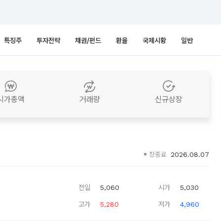
특징주
투자전략
채권/펀드
환율
국제시황
일반
시가총액
거래량
신규상장
장종료
2026.08.07
전일
5,060
시가
5,030
고가
5,280
저가
4,960