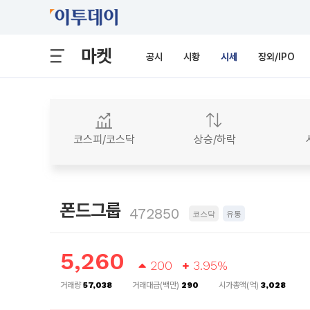
마켓
공시
시황
시세
장외/IPO
코스피/코스닥
상승/하락
폰드그룹
472850
코스닥
유통
5,260
200
3.95%
거래량
57,038
거래대금(백만)
290
시가총액(억)
3,028