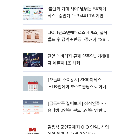
'불안과 기대 사이' 널뛰는 SK하이
닉스…증권가 "HBM4·LTA 기반 펀
터멘털 견고"
LIG디펜스앤에어로스페이스, 실적
발표 후 급락→반등⋯증권가 “28년
까지 튼튼”
단일 레버리지 규제 일주일…거래대
금 이틀째 1조 하회
[오늘의 주요공시] SK하이닉스
·HLB·진에어·포스코홀딩스·네이버·
대우건설 등
[급등락주 짚어보기] 상상인증권ㆍ
유니켐 2연속, 본느 6연속 ‘상한
가’⋯M&A 훈풍 분 증시
김용석 군인공제회 CIO 연임…사업