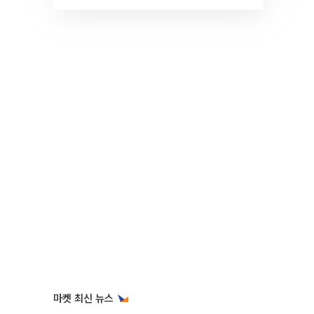
것" 장기거주·양도세 전망 I 집
땅지성 I 김인만, 진미윤
마켓 최신 뉴스