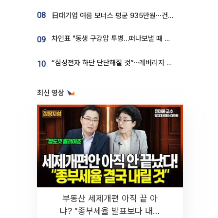
08
日대기업 여름 보너스 평균 935만원⋯건설회사 1800만 넘어
차인표 "동생 구강암 투병…떠나보낼 때 가장 힘들었다”
09
“삼성전자 하단 단단해질 것”⋯레버리지 규제에 쏠림 완화 [찐코노미]
10
최신 영상
부동산 세제개편 아직 끝 아
냐? "종부세율 발표보다 내릴