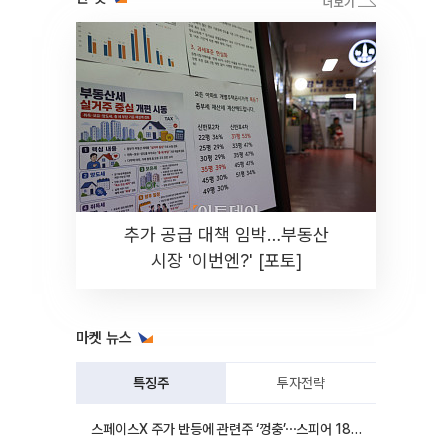
추가 공급 대책 임박…부동산
시장 '이번엔?' [포토]
마켓 뉴스
특징주
투자전략
스페이스X 주가 반등에 관련주 ‘껑충’⋯스피어 18%ㆍ에이치브이엠 12%↑