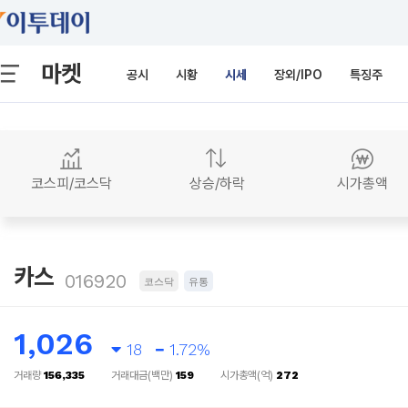
마켓
공시
시황
시세
장외/IPO
특징주
코스피/코스닥
상승/하락
시가총액
카스
016920
코스닥
유통
1,026
18
1.72%
거래량
156,335
거래대금(백만)
159
시가총액(억)
272