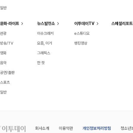
일반
문화·라이프
뉴스발전소
이투데이TV
스페셜리포트
관광
이슈크래커
e스튜디오
방송/TV
요즘, 이거
랭킹영상
영화
그래픽스
음악
한 컷
공연/출판
스포츠
일반
회사소개
이용약관
개인정보처리방침
청소년