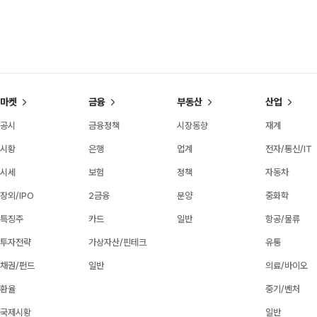
마켓
금융
부동산
산업
공시
금융정책
시장동향
재계
시황
은행
업계
전자/통신/IT
시세
보험
정책
자동차
장외/IPO
2금융
분양
중화학
특징주
카드
일반
항공/물류
투자전략
가상자산/핀테크
유통
채권/펀드
일반
의료/바이오
환율
중기/벤처
국제시황
일반