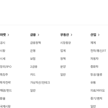
마켓
금융
부동산
산업
공시
금융정책
시장동향
재계
시황
은행
업계
전자/통신/IT
시세
보험
정책
자동차
장외/IPO
2금융
분양
중화학
특징주
카드
일반
항공/물류
투자전략
가상자산/핀테크
유통
채권/펀드
일반
의료/바이오
환율
중기/벤처
국제시황
일반