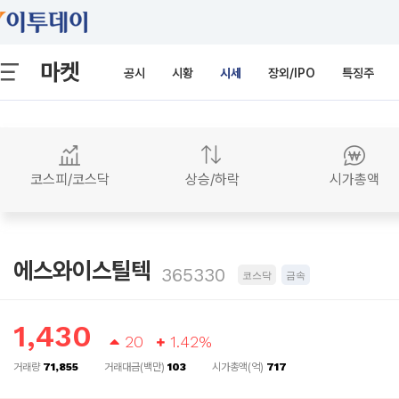
마켓
공시
시황
시세
장외/IPO
특징주
코스피/코스닥
상승/하락
시가총액
에스와이스틸텍
365330
코스닥
금속
1,430
20
1.42%
거래량
71,855
거래대금(백만)
103
시가총액(억)
717