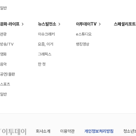
일반
문화·라이프
뉴스발전소
이투데이TV
스페셜리포트
관광
이슈크래커
e스튜디오
방송/TV
요즘, 이거
랭킹영상
영화
그래픽스
음악
한 컷
공연/출판
스포츠
일반
회사소개
이용약관
개인정보처리방침
청소년