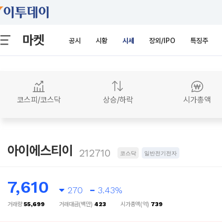
마켓
공시
시황
시세
장외/IPO
특징주
코스피/코스닥
상승/하락
시가총액
아이에스티이
212710
코스닥
일반전기전자
7,610
270
3.43%
거래량
55,699
거래대금(백만)
423
시가총액(억)
739