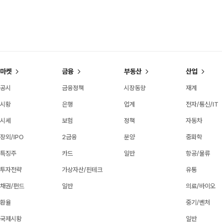
마켓
금융
부동산
산업
공시
금융정책
시장동향
재계
시황
은행
업계
전자/통신/IT
시세
보험
정책
자동차
장외/IPO
2금융
분양
중화학
특징주
카드
일반
항공/물류
투자전략
가상자산/핀테크
유통
채권/펀드
일반
의료/바이오
환율
중기/벤처
국제시황
일반