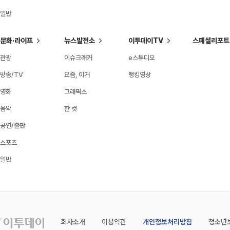
일반
문화·라이프
뉴스발전소
이투데이TV
스페셜리포트
관광
이슈크래커
e스튜디오
방송/TV
요즘, 이거
랭킹영상
영화
그래픽스
음악
한 컷
공연/출판
스포츠
일반
회사소개
이용약관
개인정보처리방침
청소년